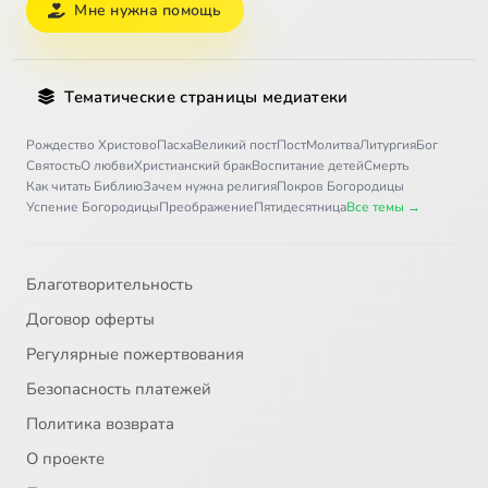
Мне нужна помощь
Тематические страницы медиатеки
Рождество Христово
Пасха
Великий пост
Пост
Молитва
Литургия
Бог
Святость
О любви
Христианский брак
Воспитание детей
Смерть
Как читать Библию
Зачем нужна религия
Покров Богородицы
Успение Богородицы
Преображение
Пятидесятница
Все темы →
Благотворительность
Договор оферты
Регулярные пожертвования
Безопасность платежей
Политика возврата
О проекте