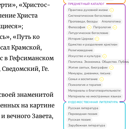
ерти», «Христос-
ПРЕДМЕТНЫЙ КАТАЛОГ
Практика духовной жизни
ление Христа
Систематическое богословие
Проповеди, беседы
Апологетика
щиеся»;
Философия
Патрология
Литургическое богословие
сь», «Путь ко
История Церкви
Единство и разделения христиан
сал Крамской,
Религиоведение
Искусство и культура
ос в Гефсиманском
Политика. Экономика. Общество. Публи
 Сведомский, Ге.
Жития святых, биографии
Мемуары, дневники, письма
Семья и воспитание
Психология и терапия
Материалы о благотворительности
 своей знаменитой
Материалы на иностранных языках
ХУДОЖЕСТВЕННАЯ ЛИТЕРАТУРА
женных на картине
Русская литература
Переводная поэзия
и вечного Завета,
Русская поэзия
Зарубежная литература