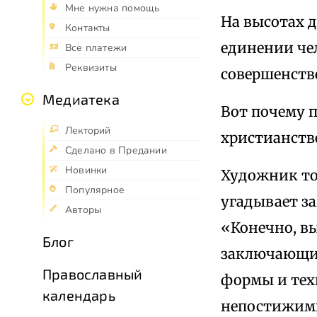
Мне нужна помощь
На высотах д
Контакты
единении чел
Все платежи
Реквизиты
совершенстве
Медиатека
Вот почему 
Лекторий
христианств
Сделано в Предании
Новинки
Художник тол
Популярное
угадывает з
Авторы
«Конечно, вы
Блог
заключающие
Православный
формы и тех
календарь
непостижимы