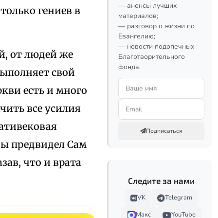
— анонсы лучших
только гениев в
материалов;
— разговор о жизни по
Евангелию;
— новости подопечных
й, от людей же
Благотворительного
фонда.
выполняет свой
кви есть и много
ачить все усилия
цативековая
Подписаться
ады предвидел Сам
зав, что и врата
Следите за нами
VK
Telegram
Макс
YouTube