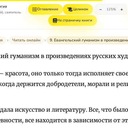
игия
−
+
Оглавление
Целиком
125%
), святитель
На страничку книги
ия
Читать онлайн
9. Евангельский гуманизм в произведен
ский гуманизм в произведениях русских х
 красота, оно только тогда исполняет сво
когда держится добродетели, морали и ре
дала искусство и литературу. Все, что был
вности, все находится в зависимости от э