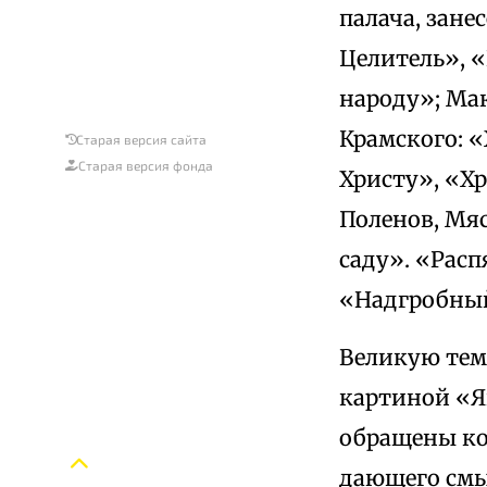
палача, зан
Целитель», 
народу»; Ма
Крамского: «
Старая версия сайта
Старая версия фонда
Христу», «Х
Поленов, Мя
саду». «Расп
«Надгробный
Великую тем
картиной «Я
обращены ко 
дающего смы