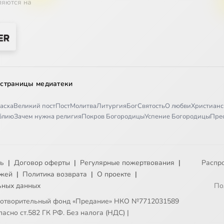
ляются на
 страницы медиатеки
асха
Великий пост
Пост
Молитва
Литургия
Бог
Святость
О любви
Христианс
иблию
Зачем нужна религия
Покров Богородицы
Успение Богородицы
Пре
ть
|
Договор оферты
|
Регулярные пожертвования
|
Распр
ежей
|
Политика возврата
|
О проекте
|
ьных данных
По
готворительный фонд «Предание» НКО №7712031589
асно ст.582 ГК РФ. Без налога (НДС)
|