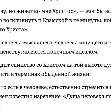
ву, но живет во мне Христос», — мог бы вс
 воскликнуть и Крамской в те минуты, ког
го Христа».
 человека мыслящего, человека ищущего ис
ршенству, является конечным идеалом.
дит единство со Христом на той высоте ду
рить в терминах обыденной жизни.
что есть в человеке, естественно стремится 
мен известно изречение: «Душа человека п
.