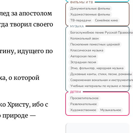
ФИЛЬМЫ И ТВ
Документальные фильмы
лед за апостолом
Художественные фильмы
ТВ-передачи
Семейное кино
да творил своего
МУЗЫКА
Богослужебное пение Русской Правосл
Колокольный звон
Песнопения поместных церквей
тину, идущего по
Классическая музыка
Авторская песня
Эстрадная песня
Этно, фольклор, народная музыка
Духовные канты, стихи, песни, романсы
ха, о которой
Современная вокальная и инструментал
Учебные материалы по музыке и пению
ДЕТЯМ
Просветительское
ко Христу, ибо с
Развлекательное
Художественное
Музыкальное
о природе —