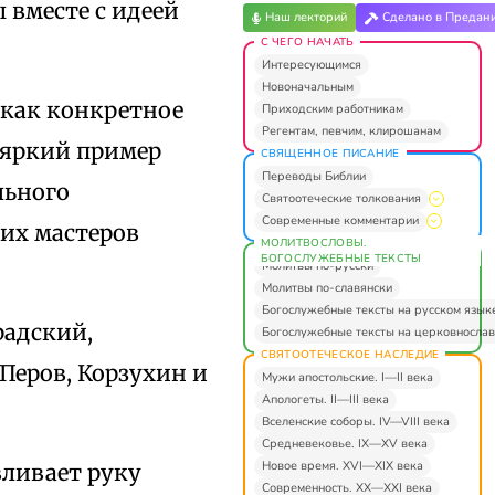
 вместе с идеей
Наш лекторий
Сделано в Предан
С ЧЕГО НАЧАТЬ
Интересующимся
Новоначальным
 как конкретное
Приходским работникам
Регентам, певчим, клирошанам
 яркий пример
СВЯЩЕННОЕ ПИСАНИЕ
Переводы Библии
льного
Святоотеческие толкования
Современные комментарии
ших мастеров
МОЛИТВОСЛОВЫ.
БОГОСЛУЖЕБНЫЕ ТЕКСТЫ
Молитвы по-русски
Молитвы по-славянски
Богослужебные тексты на русском язык
радский,
Богослужебные тексты на церковнослав
СВЯТООТЕЧЕСКОЕ НАСЛЕДИЕ
 Перов, Корзухин и
Мужи апостольские. I—II века
Апологеты. II—III века
Вселенские соборы. IV—VIII века
Средневековье. IX—XV века
Новое время. XVI—XIX века
ливает руку
Современность. XX—XXI века