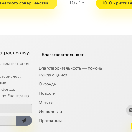
10 / 15
веческого совершенства…
10. О христиа
а рассылку:
Благотворительность
ашем почтовом
Благотворительность — помочь
нуждающимся
атериалов;
ных
О фонде
 фонда;
Новости
 по Евангелию.
Отчёты
Им помогли
Программы