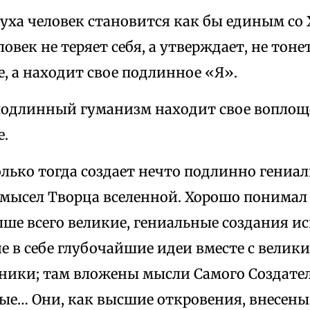
уха человек становится как бы единым со 
овек не теряет себя, а утверждает, не тоне
, а находит свое подлинное «Я».
подлинный гуманизм находит свое воплощ
е.
ько тогда создает нечто подлинно гениал
амысел Творца вселенной. Хорошо понимал 
ше всего великие, гениальные создания ис
 в себе глубочайшие идеи вместе с велик
ники; там вложены мысли Самого Создател
е… Они, как высшие откровения, внесены