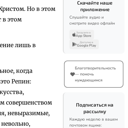
Скачайте наше
Христом. Но в этом
приложение
Слушайте аудио и
т в этом
смотрите видео офлайн
Загрузите в
App Store
Доступно в
ение лишь в
Google Play
Благотворительность
ьное, когда
— помочь
нуждающимся
это Репин:
кусства,
им совершенством
Подписаться на
рассылку
я, невыразимые,
Каждую неделю в вашем
 невольно,
почтовом ящике: