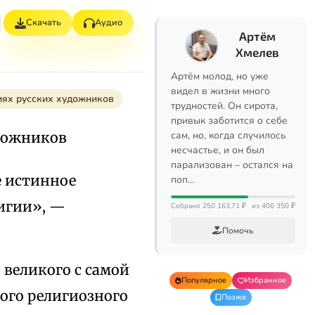
Скачать
Аудио
Артём
Хмелев
Артём молод, но уже
видел в жизни много
иях русских художников
трудностей. Он сирота,
привык заботится о себе
удожников
сам, но, когда случилось
несчастье, и он был
парализован – остался на
е истинное
поп…
лигии», —
Собрано 250 163,71 ₽
из 406 350 ₽
Помочь
о великого с самой
Популярное
Избранное
того религиозного
Позже