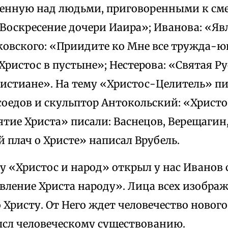
есенную над людьми, приговоренными к см
«Воскресение дочери Иаира»; Иванова: «Яв
ковского: «Приидите ко Мне все тружда-ю
Христос в пустыне»; Нестерова: «Святая Ру
ристиане». На тему «Христос-Целитель» пи
соедов и скульптор Антокольский: «Христ
ятие Христа» писали: Васнецов, Верещагин,
 плач о Христе» написал Врубель.
у «Христос и народ» открыл у нас Иванов
вление Христа народу». Лица всех изобра
Христу. От Него ждет человечество нового 
сл человеческому существованию.