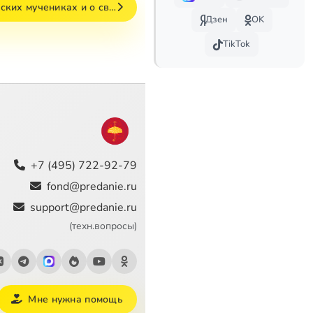
нских мучениках и о св…
Дзен
OK
TikTok
+7 (495) 722-92-79
fond@predanie.ru
support@predanie.ru
(техн.вопросы)
Мне нужна помощь