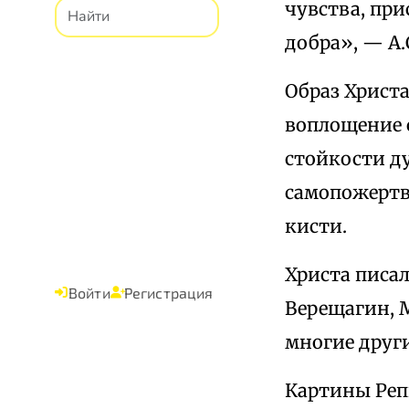
чувства, при
добра», — А
Образ Христ
воплощение 
стойкости д
самопожертв
кисти.
Христа писал
Войти
Регистрация
Верещагин, М
многие други
Картины Реп