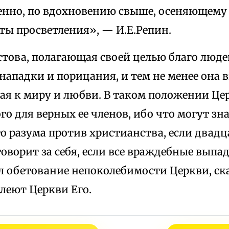
енно, по вдохновению свыше, осеняющему 
ты просветления», — И.Е.Репин.
това, полагающая своей целью благо люде
нападки и порицания, и тем не менее она 
ая к миру и любви. В таком положении Цер
о для верных ее членов, ибо что могут зн
о разума против христианства, если двад
говорит за себя, если все враждебные вып
л обетование непоколебимости Церкви, ска
леют Церкви Его.