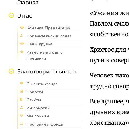
Главная
«Уже не я жи
О нас
Павлом смело
Команда Предание.ру
«собственно
Попечительский совет
Наши друзья
Христос для
Известные люди о
Предании
пути к сове
Благотворительность
Человек нахо
О нашем фонде
трудно гово
Новости
Отчёты
Все лучшее, 
Им помогли
древних вре
Мы помним
христианка»
Программы фонда