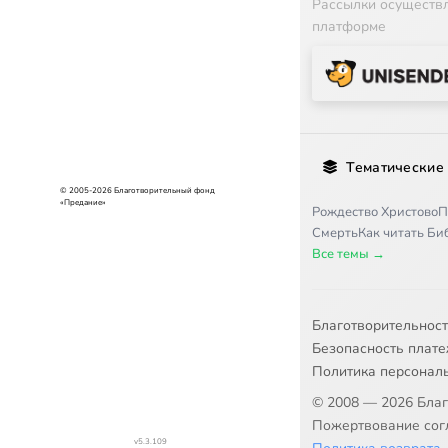
Рассылки осуществ
платформе
Тематические
© 2005-2026 Благотворительный фонд
«Предание»
Рождество Христово
П
Смерть
Как читать Б
Все темы →
Благотворительнос
Безопасность плат
Политика персонал
© 2008 — 2026 Бла
Пожертвование согл
v5.3.109