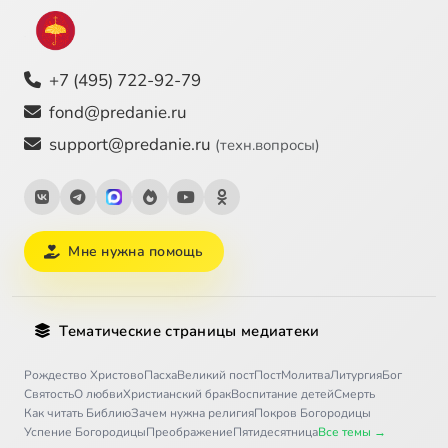
+7 (495) 722-92-79
fond@predanie.ru
support@predanie.ru
(техн.вопросы)
Мне нужна помощь
Тематические страницы медиатеки
Рождество Христово
Пасха
Великий пост
Пост
Молитва
Литургия
Бог
Святость
О любви
Христианский брак
Воспитание детей
Смерть
Как читать Библию
Зачем нужна религия
Покров Богородицы
Успение Богородицы
Преображение
Пятидесятница
Все темы →