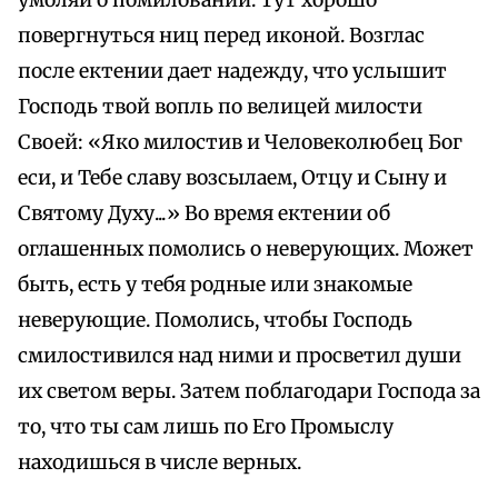
умоляй о помиловании. Тут хорошо
повергнуться ниц перед иконой. Возглас
после ектении дает надежду, что услышит
Господь твой вопль по велицей милости
Своей: «Яко милостив и Человеколюбец Бог
еси, и Тебе славу возсылаем, Отцу и Сыну и
Святому Духу...» Во время ектении об
оглашенных помолись о неверующих. Может
быть, есть у тебя родные или знакомые
неверующие. Помолись, чтобы Господь
смилостивился над ними и просветил души
их светом веры. Затем поблагодари Господа за
то, что ты сам лишь по Его Промыслу
находишься в числе верных.