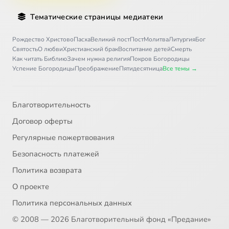
Тематические страницы медиатеки
Рождество Христово
Пасха
Великий пост
Пост
Молитва
Литургия
Бог
Святость
О любви
Христианский брак
Воспитание детей
Смерть
Как читать Библию
Зачем нужна религия
Покров Богородицы
Успение Богородицы
Преображение
Пятидесятница
Все темы →
Благотворительность
Договор оферты
Регулярные пожертвования
Безопасность платежей
Политика возврата
О проекте
Политика персональных данных
© 2008 — 2026 Благотворительный фонд «Предание»