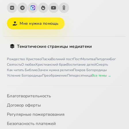
Мне нужна помощь
Тематические страницы медиатеки
Рождество Христово
Пасха
Великий пост
Пост
Молитва
Литургия
Бог
Святость
О любви
Христианский брак
Воспитание детей
Смерть
Как читать Библию
Зачем нужна религия
Покров Богородицы
Успение Богородицы
Преображение
Пятидесятница
Все темы →
Благотворительность
Договор оферты
Регулярные пожертвования
Безопасность платежей