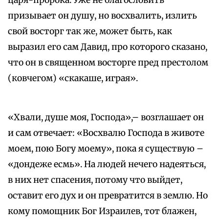
царя-пророка. Уже не благословить
призывает он душу, но восхвалить, излить
свой восторг так же, может быть, как
выразил его сам Давид, про которого сказано,
что он в священном восторге пред престолом
(ковчегом) «скакаше, играя».
«Хвали, душе моя, Господа»,– возглашает он
и сам отвечает: «Восхвалю Господа в животе
моем, пою Богу моему», пока я существую –
«дондеже есмь». На людей нечего надеяться,
в них нет спасения, потому что выйдет,
оставит его дух и он превратится в землю. Но
кому помощник Бог Израилев, тот блажен,