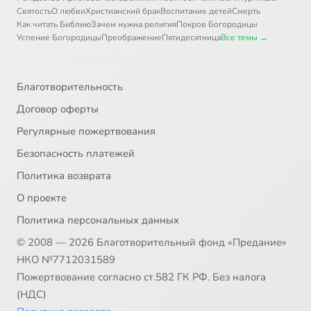
Святость
О любви
Христианский брак
Воспитание детей
Смерть
Как читать Библию
Зачем нужна религия
Покров Богородицы
Успение Богородицы
Преображение
Пятидесятница
Все темы →
Благотворительность
Договор оферты
Регулярные пожертвования
Безопасность платежей
Политика возврата
О проекте
Политика персональных данных
© 2008 — 2026 Благотворительный фонд «Предание»
НКО №7712031589
Пожертвование согласно ст.582 ГК РФ. Без налога
(НДС)