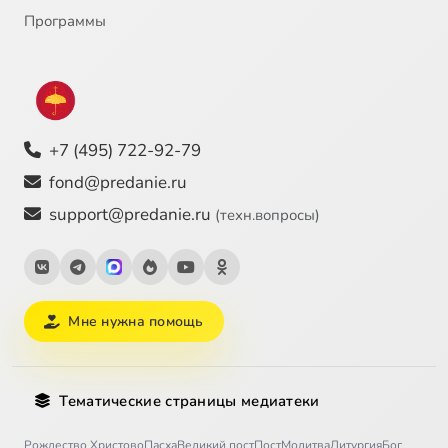
Программы
+7 (495) 722-92-79
fond@predanie.ru
support@predanie.ru
(техн.вопросы)
Мне нужна помощь
Тематические страницы медиатеки
Рождество Христово
Пасха
Великий пост
Пост
Молитва
Литургия
Бог