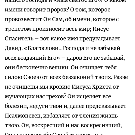
нашего Господа и «имя святое Его»? О каком
имени говорит пророк? О том, которое
провозвестит Он Сам, об имени, которое с
трепетом произносит весь мир; Иисус
Спаситель – вот какое имя предугадывает
Давид. «Благослови... Господа и не забывай
всех воздаяний Его» – даров Его не забывай,
они бесконечно велики. Он очищает тебя
силою Своею от всех беззаконий твоих. Разве
не очищены мы кровию Иисуса Христа от
мучающих нас грехов? Он исцеляет все
болезни, недуги твои и, далее предсказывает
Псалмопевец, избавляет от тления жизнь
твою. Он, воскресший и нас воскресивший,