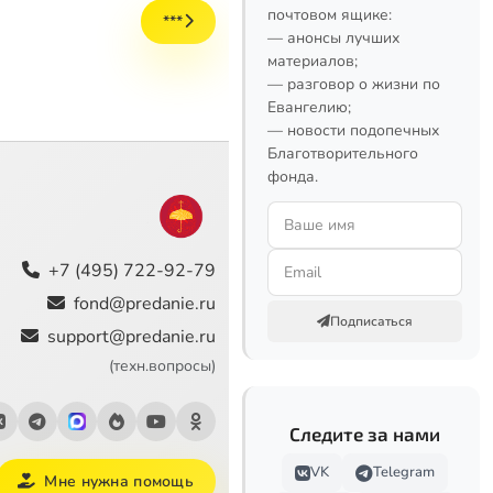
почтовом ящике:
***
— анонсы лучших
материалов;
— разговор о жизни по
Евангелию;
— новости подопечных
Благотворительного
фонда.
+7 (495) 722-92-79
fond@predanie.ru
Подписаться
support@predanie.ru
(техн.вопросы)
Следите за нами
VK
Telegram
Мне нужна помощь