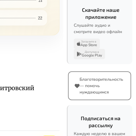
21
Скачайте наше
приложение
22
Слушайте аудио и
смотрите видео офлайн
Загрузите в
App Store
Доступно в
Google Play
Благотворительность
— помочь
митровский
нуждающимся
Подписаться на
рассылку
Каждую неделю в вашем