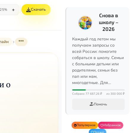
+
Скачать
25%
Снова в
школу –
2026
Каждый год летом мы
лайн
***
получаем запросы со
всей России: помогите
собраться в школу. Семьи
с больными детьми или
родителями, семьи без
пап или мам,
и о
многодетные. Для…
Собрано 77 687,26 ₽
из 300 000 ₽
Помочь
Популярное
Избранное
Позже