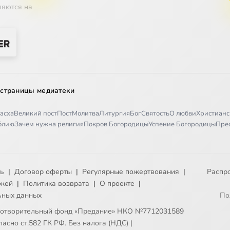
ляются на
 страницы медиатеки
асха
Великий пост
Пост
Молитва
Литургия
Бог
Святость
О любви
Христианс
иблию
Зачем нужна религия
Покров Богородицы
Успение Богородицы
Пре
ть
|
Договор оферты
|
Регулярные пожертвования
|
Распр
ежей
|
Политика возврата
|
О проекте
|
ьных данных
По
готворительный фонд «Предание» НКО №7712031589
асно ст.582 ГК РФ. Без налога (НДС)
|