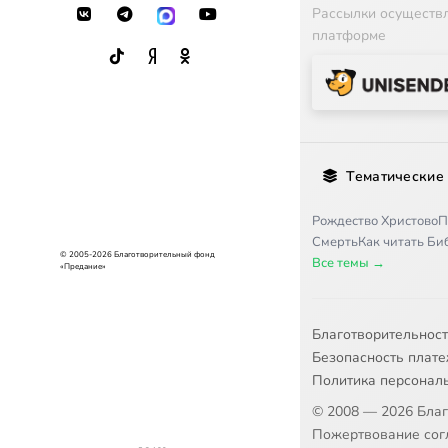
Рассылки осуществ
платформе
Тематические
Рождество Христово
П
Смерть
Как читать Б
© 2005-2026 Благотворительный фонд
Все темы →
«Предание»
Благотворительнос
Безопасность плат
Политика персонал
© 2008 — 2026 Бла
Пожертвование согл