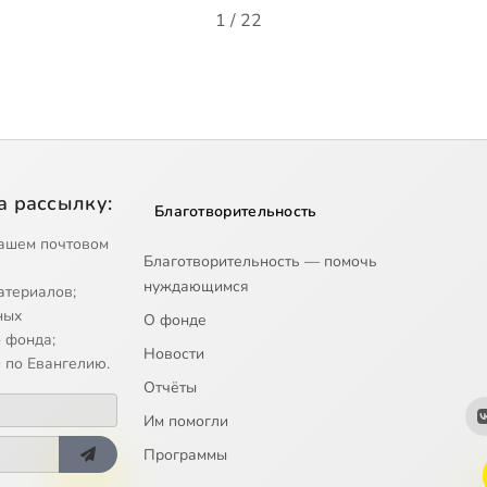
1 / 22
а рассылку:
Благотворительность
ашем почтовом
Благотворительность — помочь
нуждающимся
атериалов;
ных
О фонде
 фонда;
Новости
 по Евангелию.
Отчёты
Им помогли
Программы