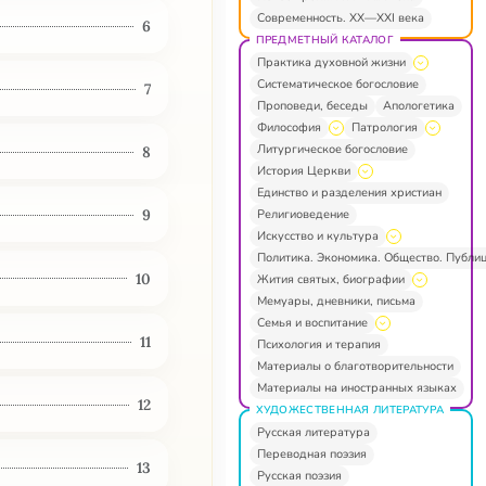
Современность. XX—XXI века
6
ПРЕДМЕТНЫЙ КАТАЛОГ
Практика духовной жизни
Систематическое богословие
7
Проповеди, беседы
Апологетика
Философия
Патрология
Литургическое богословие
8
История Церкви
Единство и разделения христиан
9
Религиоведение
Искусство и культура
Политика. Экономика. Общество. Публи
10
Жития святых, биографии
Мемуары, дневники, письма
Семья и воспитание
11
Психология и терапия
Материалы о благотворительности
Материалы на иностранных языках
12
ХУДОЖЕСТВЕННАЯ ЛИТЕРАТУРА
Русская литература
Переводная поэзия
13
Русская поэзия