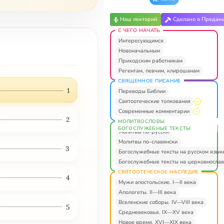
Наш лекторий
Сделано в Предан
С ЧЕГО НАЧАТЬ
Интересующимся
Новоначальным
Приходским работникам
Регентам, певчим, клирошанам
СВЯЩЕННОЕ ПИСАНИЕ
1
Переводы Библии
Святоотеческие толкования
Современные комментарии
2
МОЛИТВОСЛОВЫ.
БОГОСЛУЖЕБНЫЕ ТЕКСТЫ
Молитвы по-русски
Молитвы по-славянски
3
Богослужебные тексты на русском язык
Богослужебные тексты на церковнослав
СВЯТООТЕЧЕСКОЕ НАСЛЕДИЕ
4
Мужи апостольские. I—II века
Апологеты. II—III века
Вселенские соборы. IV—VIII века
5
Средневековье. IX—XV века
Новое время. XVI—XIX века