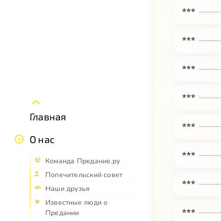
***
***
***
***
Главная
***
О нас
***
Команда Предание.ру
Попечительский совет
***
Наши друзья
Известные люди о
***
Предании