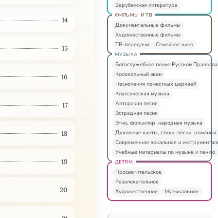
Зарубежная литература
ФИЛЬМЫ И ТВ
14
Документальные фильмы
Художественные фильмы
ТВ-передачи
Семейное кино
15
МУЗЫКА
Богослужебное пение Русской Правосл
Колокольный звон
16
Песнопения поместных церквей
Классическая музыка
Авторская песня
17
Эстрадная песня
Этно, фольклор, народная музыка
Духовные канты, стихи, песни, романсы
18
Современная вокальная и инструментал
Учебные материалы по музыке и пению
19
ДЕТЯМ
Просветительское
Развлекательное
20
Художественное
Музыкальное