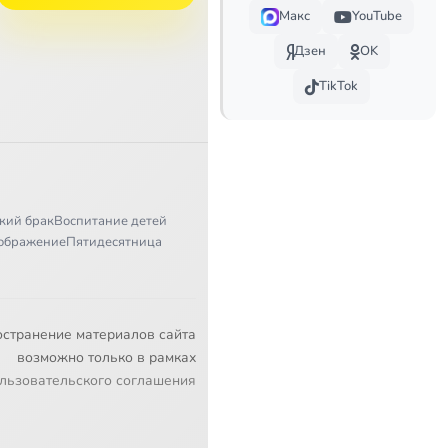
Макс
YouTube
Дзен
OK
TikTok
кий брак
Воспитание детей
ображение
Пятидесятница
остранение материалов сайта
возможно только в рамках
льзовательского соглашения