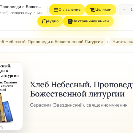
Хлеб Небесный. Проповеди о Божественной литургии
−
Оглавление
Целиком
1
ский), священномученик
Аудио
На страничку книги
еб Небесный. Проповеди о Божественной Литургии
Читать он
Хлеб Небесный. Проповед
Божественной литургии
Серафим (Звездинский), священномученик