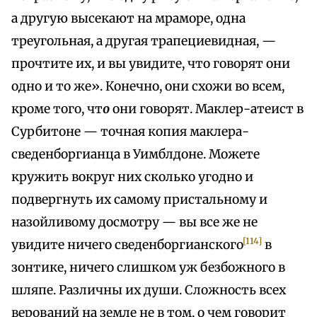
а другую высекают на мраморе, одна
треугольная, а другая трапециевидная, —
прочтите их, и вы увидите, что говорят они
одно и то же». Конечно, они схожи во всем,
кроме того, чт
о
они говорят. Маклер-атеист в
Сурбитоне — точная копия маклера-
сведенборгианца в Уимблдоне. Можете
кружить вокруг них сколько угодно и
подвергнуть их самому пристальному и
назойливому досмотру — вы все же не
[114]
увидите ничего сведенборгианского
в
зонтике, ничего слишком уж безбожного в
шляпе. Различны их души. Сложность всех
верований на земле не в том, о чем говорит