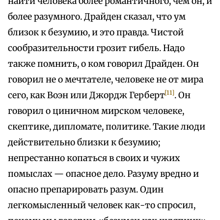
найти человека более романтичного, чем он, и
более разумного. Драйден сказал, что ум
близок к безумию, и это правда. Чистой
сообразительности грозит гибель. Надо
также помнить, о ком говорил Драйден. Он
говорил не о мечтателе, человеке не от мира
[11]
сего, как Воэн или Джордж Герберт
. Он
говорил о циничном мирском человеке,
скептике, дипломате, политике. Такие люди
действительно близки к безумию;
непрестанно копаться в своих и чужих
помыслах — опасное дело. Разуму вредно и
опасно препарировать разум. Один
легкомысленный человек как-то спросил,