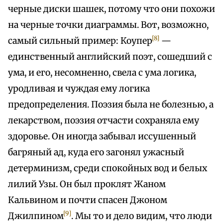
черные диски шашек, потому что они похожи
на черные точки диаграммы. Вот, возможно,
[8]
самый сильный пример: Коупер
—
единственный английский поэт, сошедший с
ума, и его, несомненно, свела с ума логика,
уродливая и чуждая ему логика
предопределения. Поэзия была не болезнью, а
лекарством, поэзия отчасти сохраняла ему
здоровье. Он иногда забывал иссушенный
багряный ад, куда его загонял ужасный
детерминизм, среди спокойных вод и белых
лилий Узы. Он был проклят Жаном
Кальвином и почти спасен Джоном
[9]
Джилпином
. Мы то и дело видим, что люди