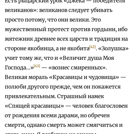
Есть рыцарский урок «Джека — победителя
великанов»: великанов следует убивать
просто потому, что они велики. Это
мужественный протест против гордыни, ибо
мятежник древнее всех царств и традиция на
[42]
стороне якобинца, а не якобита
. «Золушка»
учит тому же, что и «Величит душа Моя
[43]
Господа…»
— «вознес смиренных».
Великая мораль «Красавицы и чудовища» —
полюби другого прежде, чем он покажется
привлекательным. Страшный намек
«Спящей красавицы» — человек благословен
от рождения всеми дарами, но обречен
смерти, однако смерть может смягчиться и