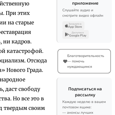
яйственную
приложение
Слушайте аудио и
ы. При этих
смотрите видео офлайн
ии на старые
Загрузите в
App Store
реставрация
Доступно в
Google Play
, ни кадров.
ой катастрофой.
Благотворительность
социализм. Отсюда
— помочь
нуждающимся
» Нового Града.
 народное
, даст свободу
Подписаться на
рассылку
ва. Но все это в
Каждую неделю в вашем
д твердым своим
почтовом ящике:
— анонсы лучших