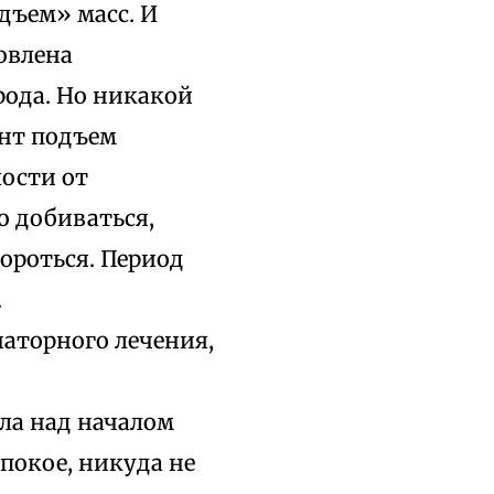
дъем» масс. И
овлена
ода. Но никакой
ент подъем
лости от
о добиваться,
бороться. Период
.
торного лечения,
ла над началом
 покое, никуда не