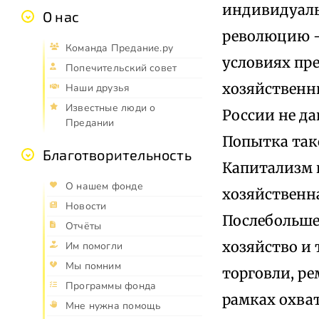
индивидуаль
О нас
революцию —
Команда Предание.ру
условиях пр
Попечительский совет
хозяйственн
Наши друзья
Известные люди о
России не да
Предании
Попытка так
Благотворительность
Капитализм в
О нашем фонде
хозяйственн
Новости
Послебольше
Отчёты
хозяйство и 
Им помогли
Мы помним
торговли, ре
Программы фонда
рамках охва
Мне нужна помощь