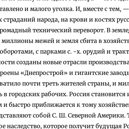
тавлено и малого уголка. И, вместе с тем, 
 страданий народа, на крови и костях ру
громадный технический переворот. В земл
миллионы межей и земля сбита в хозяйств
боротами, с парками с. -х. орудий и тракт
сти созданы новые отрасли производства
троены «Днепрострой» и гигантские заводы
хватило почти треть жителей страны, и м
ь в городских рабочих. Россия становитс
м и быстро приближается к тому хозяйств
дставляют собой С. Ш. Северной Америки. 
е наследство, которое получит будущая Р