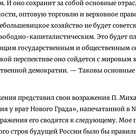
. И оно сохранит за собой основные отра
сти, оптовую торговлю и верховное право
лебольшевицкое хозяйство не будет совет
свободно-капиталистическим. Это будет п
ющим государственным и общественным се
ской перспективе оно сойдется с мировым 
ственной демократии. — Таковы основные
ения представил свои возражения П. Миха
я у врат Нового Града», напечатанной в 
зражения его сводятся к следующему. Мое
ого строя будущей России было бы прави