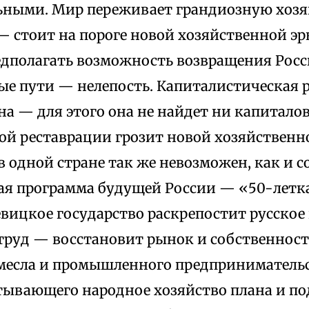
ными. Мир переживает грандиозную хоз
 стоит на пороге новой хозяйственной эр
едполагать возможность возвращения Росс
ые пути — нелепость. Капиталистическая 
на — для этого она не найдет ни капиталов
ой реставрации грозит новой хозяйственн
 одной стране так же невозможен, как и 
ая программа будущей России — «50-летка
вицкое государство раскрепостит русское
труд — восстановит рынок и собственность
месла и промышленного предпринимательст
тывающего народное хозяйство плана и по