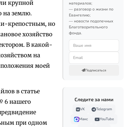
сли крупной
материалов;
— разговор о жизни по
 на землю.
Евангелию;
— новости подопечных
ски-крепостным, но
Благотворительного
фонда.
лановое хозяйство
ктором. В какой-
хозяйством на
 положения моей
Подписаться
йлов в статье
Следите за нами
№ 6 нашего
VK
Telegram
 предвидение
Макс
YouTube
льным при одном