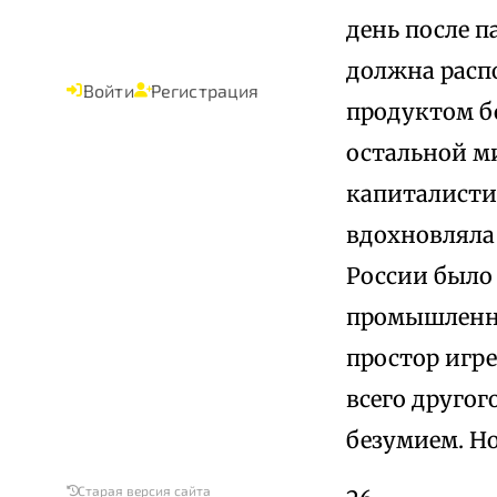
день после п
должна распо
Войти
Регистрация
продуктом б
остальной м
капиталисти
вдохновляла 
России было
промышленны
простор игр
всего друго
безумием. Но
Старая версия сайта