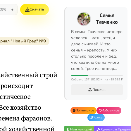
+
Скачать
25%
Семья
Ткаченко
В семье Ткаченко четверо
человек – мать, отец и
урнал "Новый Град" №9
двое сыновей. И это
семья – крепость. У них
столько проблем и бед,
что хватило бы на много
семей. Трое из четвер…
озяйственный строй
Собрано 137 182,92 ₽
из 419 389 ₽
происходит
Помочь
стическое
Все хозяйство
Популярное
Избранное
ремена фараонов.
Позже
ной хозяйственной
Наш лекторий
Сделано в Предан