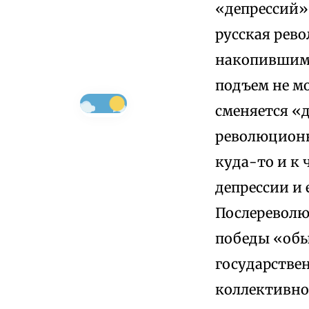
«депрессий»
русская рев
накопившимс
подъем не м
сменяется «д
революционн
куда-то и к 
депрессии и
Послереволю
победы «обы
государстве
коллективнос