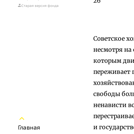
26
Старая версия фонда
Советское х
несмотря на 
которым движ
переживает 
хозяйствова
свободы бол
ненависти в
перестраива
и государст
Главная