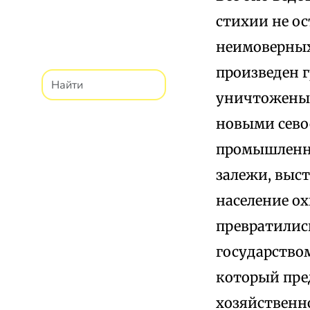
стихии не ос
неимоверных
произведен 
уничтожены 
новыми севоо
промышленно
залежи, выс
население о
превратилис
государство
который пре
хозяйственно