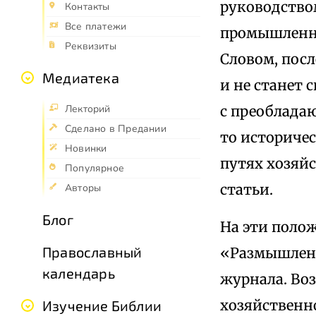
руководством
Контакты
Все платежи
промышленно
Реквизиты
Словом, пос
Медиатека
и не станет 
с преоблада
Лекторий
Сделано в Предании
то историче
Новинки
путях хозяй
Популярное
статьи.
Авторы
Блог
На эти полож
Православный
«Размышлени
календарь
журнала. Во
хозяйственн
Изучение Библии