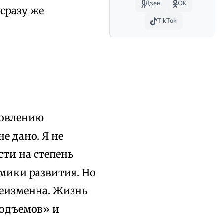
Дзен
OK
 сразу же
TikTok
новлению
е дано. Я не
сти на степень
тмики развития. Но
неизменна. Жизнь
подъемов» и