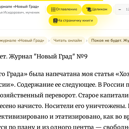
журнале «Новый Град»
−
Оглавление
Целиком
1
я Исидорович, мученик
На страничку книги
 журнале «Новый Град»
Читать онлайн
Покоя не будет. Ж
дет. Журнал "Новый Град" №9
го Града» была напечатана моя статья «Х
сии». Содержание ее следующее. В России 
озяйственный переворот. Старое капитали
есено начисто. Носители его уничтожены. 
ективизировано и этатизировано, как во в
тся по плану и из одного центра — свобод