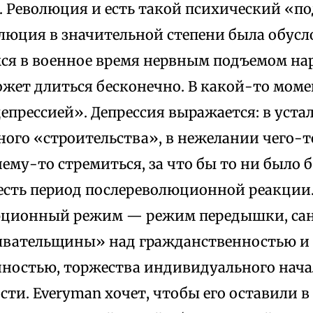
. Революция и есть такой психический «по
олюция в значительной степени была обусл
я в военное время нервным подъемом нар
ожет длиться бесконечно. В какой-то мом
епрессией». Депрессия выражается: в уста
ого «строительства», в нежелании чего-т
чему-то стремиться, за что бы то ни было 
 есть период послереволюционной реакции
ционный режим — режим передышки, сана
вательщины» над гражданственностью и
нностью, торжества индивидуального нача
ти. Everyman хочет, чтобы его оставили в