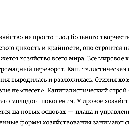
озяйство не просто плод больного творчес
свою дикость и крайности, оно строится на
ется хозяйство всего мира. Все мировое 
громадный переворот. Капиталистическая 
ния выродилась и разложилась. Стихия хо
ьше не «несет». Капиталистический строй
сего молодого поколения. Мировое хозяйст
ется на новых основах — плана и управлен
венные формы хозяйствования занимают св