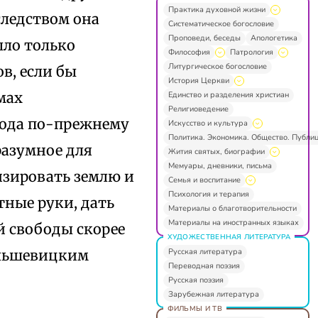
Практика духовной жизни
следством она
Систематическое богословие
Проповеди, беседы
Апологетика
ыло только
Философия
Патрология
Литургическое богословие
в, если бы
История Церкви
мах
Единство и разделения христиан
Религиоведение
бода по-прежнему
Искусство и культура
Политика. Экономика. Общество. Публи
разумное для
Жития святых, биографии
Мемуары, дневники, письма
изировать землю и
Семья и воспитание
Психология и терапия
тные руки, дать
Материалы о благотворительности
Материалы на иностранных языках
й свободы скорее
ХУДОЖЕСТВЕННАЯ ЛИТЕРАТУРА
Русская литература
ольшевицким
Переводная поэзия
Русская поэзия
Зарубежная литература
ФИЛЬМЫ И ТВ