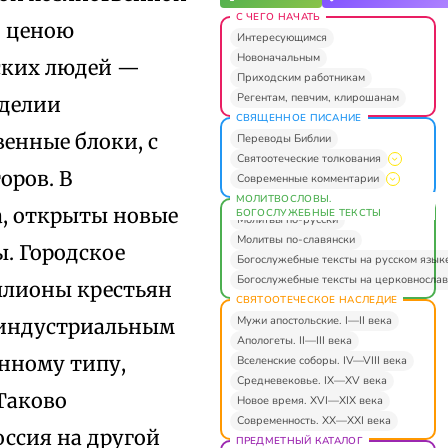
С ЧЕГО НАЧАТЬ
— ценою
Интересующимся
Новоначальным
сских людей —
Приходским работникам
Регентам, певчим, клирошанам
еделии
СВЯЩЕННОЕ ПИСАНИЕ
енные блоки, с
Переводы Библии
Святоотеческие толкования
оров. В
Современные комментарии
МОЛИТВОСЛОВЫ.
, открыты новые
БОГОСЛУЖЕБНЫЕ ТЕКСТЫ
Молитвы по-русски
Молитвы по-славянски
. Городское
Богослужебные тексты на русском язык
Богослужебные тексты на церковнослав
иллионы крестьян
СВЯТООТЕЧЕСКОЕ НАСЛЕДИЕ
Мужи апостольские. I—II века
я индустриальным
Апологеты. II—III века
енному типу,
Вселенские соборы. IV—VIII века
Средневековье. IX—XV века
Таково
Новое время. XVI—XIX века
Современность. XX—XXI века
оссия на другой
ПРЕДМЕТНЫЙ КАТАЛОГ