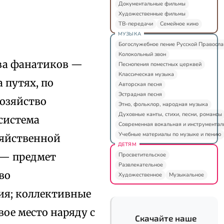
Документальные фильмы
Художественные фильмы
ТВ-передачи
Семейное кино
МУЗЫКА
Богослужебное пение Русской Правосл
Колокольный звон
тва фанатиков —
Песнопения поместных церквей
Классическая музыка
 путях, по
Авторская песня
Эстрадная песня
хозяйство
Этно, фольклор, народная музыка
Духовные канты, стихи, песни, романсы
система
Современная вокальная и инструментал
Учебные материалы по музыке и пению
зяйственной
ДЕТЯМ
 — предмет
Просветительское
Развлекательное
во
Художественное
Музыкальное
ия; коллективные
ое место наряду с
Скачайте наше