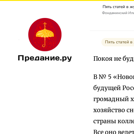
Пять статей в 
Фондаминский Иль
Пять статей в
Предание.ру
Покоя не бу
В № 5 «Ново
будущей Рос
громадный х
хозяйство сн
страны колл
Все оно веде