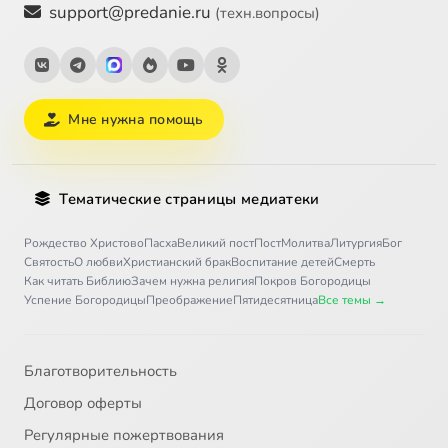
support@predanie.ru
(техн.вопросы)
Мне нужна помощь
Тематические страницы медиатеки
Рождество Христово
Пасха
Великий пост
Пост
Молитва
Литургия
Бог
Святость
О любви
Христианский брак
Воспитание детей
Смерть
Как читать Библию
Зачем нужна религия
Покров Богородицы
Успение Богородицы
Преображение
Пятидесятница
Все темы →
Благотворительность
Договор оферты
Регулярные пожертвования