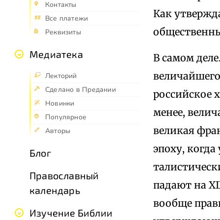
Контакты
Как утвержда
Все платежи
общественн
Реквизиты
Медиатека
В самом деле
величайшего 
Лекторий
Сделано в Предании
российское х
Новинки
менее, велич
Популярное
великая фра
Авторы
эпоху, когд
Блог
талистическ
Православный
падают на XI
календарь
вообще прав
Изучение Библии