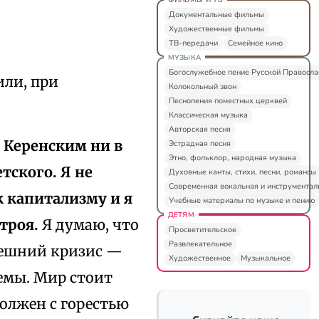
Документальные фильмы
Художественные фильмы
ТВ-передачи
Семейное кино
МУЗЫКА
Богослужебное пение Русской Правосл
или, при
Колокольный звон
Песнопения поместных церквей
Классическая музыка
Авторская песня
Ф. Керенским ни в
Эстрадная песня
Этно, фольклор, народная музыка
етского. Я не
Духовные канты, стихи, песни, романсы
Современная вокальная и инструментал
 капитализму и я
Учебные материалы по музыке и пению
ДЕТЯМ
троя.
Я думаю, что
Просветительское
Развлекательное
нешний кризис —
Художественное
Музыкальное
темы. Мир стоит
должен с горестью