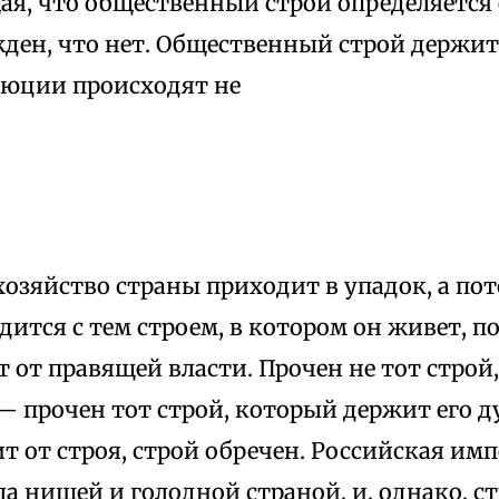
я, что общественный строй опреде­ляется 
ден, что нет. Обществен­ный строй держи
люции происходят не
хозяйство страны приходит в упадок, а пот
дится с тем строем, в котором он живет, 
 от правящей власти. Прочен не тот строй
— прочен тот строй, который держит его д
ит от строя, строй обречен. Российская им
ла нищей и голодной страной, и, однако, с