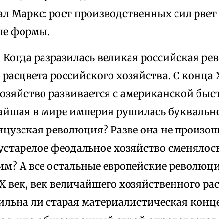
л Маркс: рост произ­водственных сил рвет
ые формы.
. Когда разразилась великая российская ре­
расцвета российского хозяйства. С конца 
озяйство развивается с амери­канской быст
айшая в мире импе­рия рушилась буквально
нцузская революция? Разве она не произош
а устарелое феодальное хозяйство сменяло
им? А все остальные европейские революц
X век, век величайшего хозяйственного рас­
ильна ли старая материалистическая конц