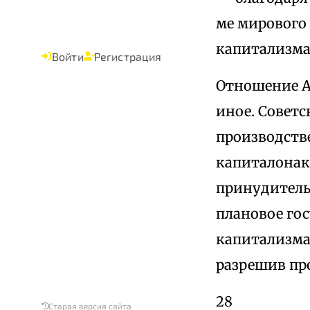
ме мирового
капитализма
Войти
Регистрация
Отношение А
иное. Совет
производств
капиталонак
принудительн
плановое го
капитализма
разре­шив пр
28
Старая версия сайта