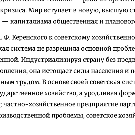
 кризиса. Мир вступает в новую, высшую 
 — капитализма общественная и плановог
. Ф. Керенского к советскому хозяйственн
ская система не разрешила основной пробл
енной. Индустриализируя страну без пред
опления, она истощает силы населения и п
ым трудом. В осно­ве своей советская сис
сударственное хозяйство, а уродливая фо
; ча­стно-хозяйственное предприятие пар
оизводственной проблемы, советское хозя