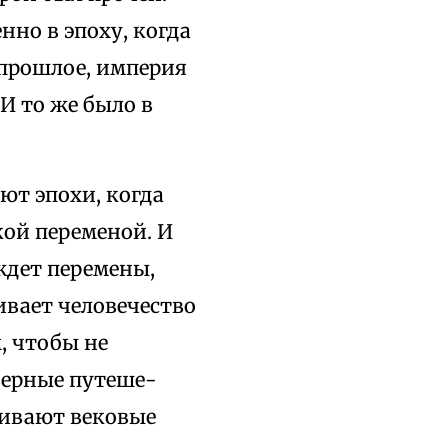
нно в эпоху, когда
 прошлое, империя
И то же было в
ют эпохи, когда
кой переменой. И
ждет перемены,
ивает человечество
, чтобы не
верные путеше­
чивают вековые