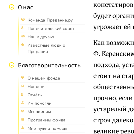
констатирова
О нас
будет органи
Команда Предание.ру
угрожает ей
Попечительский совет
Наши друзья
Как возможно
Известные люди о
Предании
Ф. Керенским
подхода, уст
Благотворительность
стоит на ста
О нашем фонде
обществен­ны
Новости
Отчёты
прочно, если
Им помогли
устарелый д
Мы помним
строя далеко
Программы фонда
Мне нужна помощь
великие рев