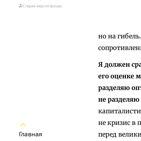
Старая версия фонда
­но на гибел
сопротивлени
Я должен сра
его оценке м
разделяю оп
не разделяю
капиталисти
не кризис в 
Главная
перед велики