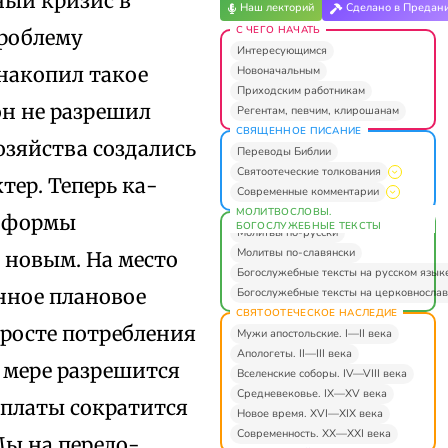
ный кризис в
Наш лекторий
Сделано в Предан
С ЧЕГО НАЧАТЬ
проблему
Интересующимся
 накопил такое
Новоначальным
Приходским работникам
он не разрешил
Регентам, певчим, клирошанам
СВЯЩЕННОЕ ПИСАНИЕ
озяйства создались
Переводы Библии
Святоотеческие толкования
тер. Теперь ка­
Современные комментарии
МОЛИТВОСЛОВЫ.
е формы
БОГОСЛУЖЕБНЫЕ ТЕКСТЫ
Молитвы по-русски
Молитвы по-славянски
 новым. На место
Богослужебные тексты на русском язык
нное плановое
Богослужебные тексты на церковнослав
СВЯТООТЕЧЕСКОЕ НАСЛЕДИЕ
 росте потребления
Мужи апостольские. I—II века
Апологеты. II—III века
 мере разрешится
Вселенские соборы. IV—VIII века
Средневековье. IX—XV века
й платы сократится
Новое время. XVI—XIX века
Современность. XX—XXI века
Мы на перело­