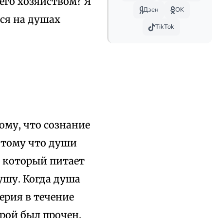
его хозяйством? Я
Дзен
OK
тся на душах
TikTok
ому, что сознание
потому что души
, который питает
ушу. Когда душа
перия в течение
трой был прочен.