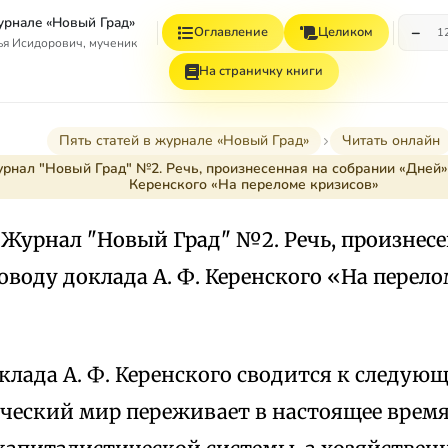
журнале «Новый Град»
−
Оглавление
Целиком
1
я Исидорович, мученик
На страничку книги
Пять статей в журнале «Новый Град»
Читать онлайн
рнал "Новый Град" №2. Речь, произнесенная на собрании «Дней»,
Керенского «На переломе кризисов»
 Журнал "Новый Град" №2. Речь, произнес
оводу доклада А. Ф. Керенского «На перел
лада А. Ф. Керенского сводится к следующе
еский мир переживает в настоящее время к