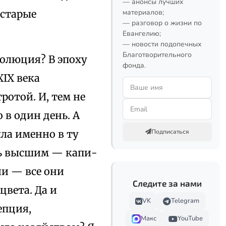
— анонсы лучших
 старые
материалов;
— разговор о жизни по
Евангелию;
— новости подопечных
Благотворительного
волюция? В эпоху
фонда.
XIX века
ротой. И, тем не
 в один день. А
ла именно в ту
Подписаться
сь высшим — капи­
ии — все они
Следите за нами
цвета. Да и
VK
Telegram
епция,
Макс
YouTube