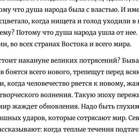
му что душа народа была с властью. И име
сцветало, когда нищета и голод уходили в
ему? Потому что душа народа ушла от нее. 
ии, во всех странах Востока и всего мира.
стоит накануне великих потрясений? Быва
 боятся всего нового, трепещут пе­ред вся
, когда человечество рвется к новому, жа
творческого волнения. Такую эпоху переж
 мир жаждет обновления. Надо быть глухим
ашных ударов, которые сотрясают мир. Се
ассказывают: когда теплые течения подта