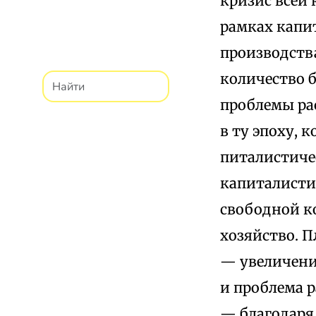
кризис всей 
рамках капи
производства
количество б
проблемы ра
в ту эпо­ху,
питалистиче
капиталисти
свободной к
хозяйство. П
— увеличени
и проблема р
— бла­годар