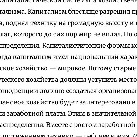
капиталистической системы, а хо­зяйствен
тализма. Капитализм блестя­ще разрешил 
, поднял технику на гро­мадную высоту и
лаг, которого до сих пор мир не видал. Но 
спреде­ления. Капиталистические формы х
 когда капитализм имел национальный харак
ское хозяйство — мировое. Потому стары
ческого хозяйства должны уступить место
онкуренции должно создаться организо­ва
лановое хозяйство будет заинтересовано в
и заработной пла­ты. Этим в значительной
аспре­деления. Вместе с ростом заработно
я достижениям техники — рабочее время. 