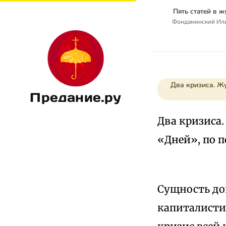
Пять статей в 
Фондаминский Иль
Два кризиса. Жу
Предание.ру
Два кризиса.
«Дней», по п
Сущность док
капиталистич