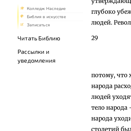
утверждающа
Колледж Наследие
глубоко убеж
Библия в искусстве
людей. Рево
Записаться
29
Читать Библию
Рассылки и
уведомления
потому, что 
народа расхо
людей уходят
тело народа 
народа ухо­д
сто­летий бы