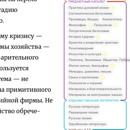
ПРЕДМЕТНЫЙ КАТАЛОГ
Практика духовной жизни
стадию
Систематическое богословие
о.
Проповеди, беседы
Апологетика
Философия
Патрология
Литургическое богословие
ому кризису —
История Церкви
Единство и разделения христиан
емы хозяйства —
Религиоведение
Искусство и культура
варительного
Политика. Экономика. Общество. Публи
Жития святых, биографии
ользуется
Мемуары, дневники, письма
Семья и воспитание
тема — не
Психология и терапия
рма примитивного
Материалы о благотворительности
Материалы на иностранных языках
тийной фирмы. Не
ХУДОЖЕСТВЕННАЯ ЛИТЕРАТУРА
Русская литература
йство обрече-
Переводная поэзия
Русская поэзия
Зарубежная литература
ФИЛЬМЫ И ТВ