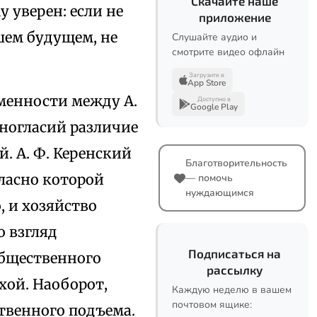
Скачайте наше
у уверен: если не
приложение
шем будущем, не
Слушайте аудио и
смотрите видео офлайн
Загрузите в
App Store
­менности между А.
Доступно в
Google Play
зногласий различие
. А. Ф. Керенский
Благотворительность
гласно которой
— помочь
нуждающимся
, и хозяйство
о взгляд
Подписаться на
бществен­ного
рассылку
­хой. Наоборот,
Каждую неделю в вашем
почтовом ящике:
твенного подъема.