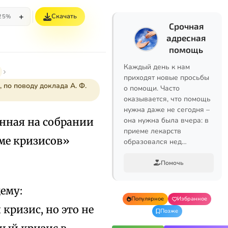
+
Скачать
25%
Срочная
адресная
помощь
Каждый день к нам
приходят новые просьбы
 по поводу доклада А. Ф.
о помощи. Часто
оказывается, что помощь
нужна даже не сегодня –
енная на собрании
она нужна была вчера: в
приеме лекарств
оме кризисов»
образовался нед…
Помочь
­му:
Популярное
Избранное
ри­зис, но это не
Позже