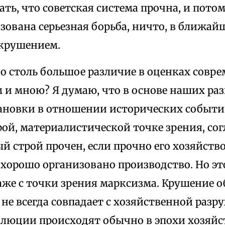
ть, что советская система прочна, и потом
зована серьезная борьба, ничто, в ближай
 крушением.
 столь большое различие в оценках совре
 и мною? Я думаю, что в осно­ве наших ра
ановки в отноше­нии исторических событий
рой, материалистической точке зрения, со
й строй прочен, если прочно его хозяйство
 хорошо организовано производство. Но эт
аже с точки зрения марксизма. Крушение о
 не всегда совпадает с хозяйственной разру
олюции происходят обычно в эпохи хозяйс