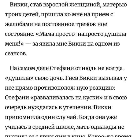
Викки, став взрослой женщиной, матерью
троих детей, пришла ко мне на прием с
жалобами на постоянное тревож ное
состояние. «Мама просто-напросто душила
меня!» — за явила мне Викки на одном из
сеансов.
На самом деле Стефани отнюдь не всегда
«душила» свою дочь. Гнев Викки вызывал у
нее прямо противополож ную реакцию:
Стефани «разваливалась на куски» и в свою
очередь нуждалась в утешении. Викки
припомнила один слу чай. Когда она уже
училась в средней школе, мать однажды не
пустила ее с друзьями в кино. Какое-то время