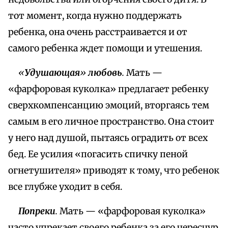
тот момент, когда нужно поддержать
ребенка, она очень расстраивается и от
самого ребенка ждет помощи и утешения.
«
Удушающая
»
любовь
.
Мать —
«фарфоровая куколка» предлагает ребенку
сверхкомпенсанцию эмоций, вторгаясь тем
самым в его личное пространство. Она стоит
у него над душой, пытаясь оградить от всех
бед. Ее усилия «погасить спичку пеной
огнетушителя» приводят к тому, что ребенок
все глубже уходит в себя.
Попреки
.
Мать — «фарфоровая куколка»
часто упрекает своего ребенка за его чересчур