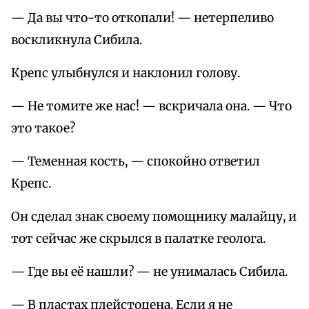
— Да вы что-то откопали! — нетерпеливо
воскликнула Сибила.
Крепс улыбнулся и наклонил голову.
— Не томите же нас! — вскричала она. — Что
это такое?
— Теменная кость, — спокойно ответил
Крепс.
Он сделал знак своему помощнику малайцу, и
тот сейчас же скрылся в палатке геолога.
— Где вы её нашли? — не унималась Сибила.
— В пластах плейстоцена. Если я не