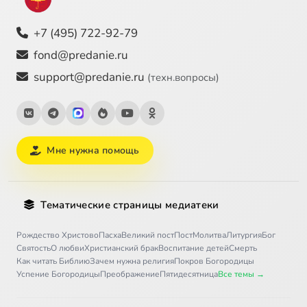
+7 (495) 722-92-79
fond@predanie.ru
support@predanie.ru
(техн.вопросы)
Мне нужна помощь
Тематические страницы медиатеки
Рождество Христово
Пасха
Великий пост
Пост
Молитва
Литургия
Бог
Святость
О любви
Христианский брак
Воспитание детей
Смерть
Как читать Библию
Зачем нужна религия
Покров Богородицы
Успение Богородицы
Преображение
Пятидесятница
Все темы →