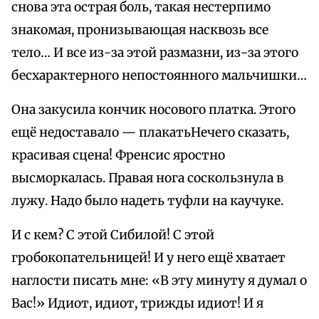
снова эта острая боль, такая нестерпимо
знакомая, пронизывающая насквозь все
тело… И все из-за этой размазни, из-за этого
бесхарактерного непостоянного мальчишки…
Она закусила кончик носового платка. Этого
ещё недоставало — плакатьНечего сказать,
красивая сцена! Френсис яростно
высморкалась. Правая нога соскользнула в
лужу. Надо было надеть туфли на каучуке.
И с кем? С этой Сибилой! С этой
гробокопательницей! И у него ещё хватает
наглости писать мне: «В эту минуту я думал о
Вас!» Идиот, идиот, трижды идиот! И я