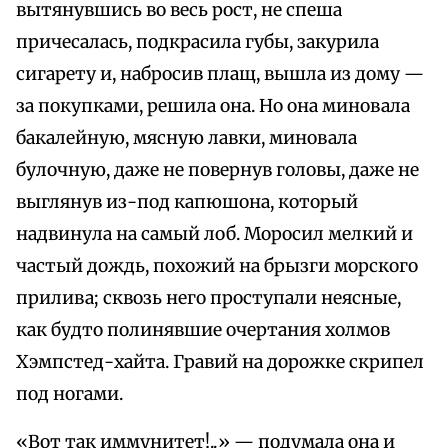
вытянувшись во весь рост, не спеша
причесалась, подкрасила губы, закурила
сигарету и, набросив плащ, вышла из дому —
за покупками, решила она. Но она миновала
бакалейную, мясную лавки, миновала
булочную, даже не повернув головы, даже не
выглянув из-под капюшона, который
надвинула на самый лоб. Моросил мелкий и
частый дождь, похожий на брызги морского
прилива; сквозь него проступали неясные,
как будто полинявшие очертания холмов
Хэмпстед-хайта. Гравий на дорожке скрипел
под ногами.
«Вот так иммунитет!..» — подумала она и