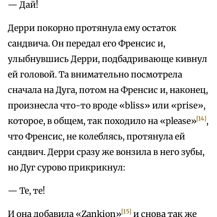
— Дай!
Дерри покорно протянула ему остаток
сандвича. Он передал его Френсис и,
улыбнувшись Дерри, подбадривающе кивнул
ей головой. Та внимательно посмотрела
сначала на Дуга, потом на Френсис и, наконец,
произнесла что-то вроде «bliss» или «prise»,
[14]
которое, в общем, так походило на «please»
,
что Френсис, не колеблясь, протянула ей
сандвич. Дерри сразу же вонзила в него зубы,
но Дуг сурово прикрикнул:
— Те, те!
[15]
И она добавила «Zankion»
и снова так же