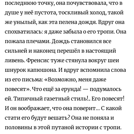
последнюю точку, она почувствовала, что в
душе у неё пустота, тоскливый холод, такой
же унылый, как эта пелена дождя. Вдруг она
спохватилась: я даже забыла о его тропи. Она
пожала плечами. Дождь становился все
сильней и наконец перешёл в настоящий
ливень. Френсис туже стянула вокруг шеи
шнурок капюшона. И вдруг вспомнила слова
из его письма: «Возможно, меня даже
повесят». Что ещё за ерунда! — подумалось
ей. Типичный газетный стиль!.. Его повесят!
И он воображает, что она поверит… С какой
стати его будут вешать? Она не поняла и
половины в этой путаной истории с тропи.