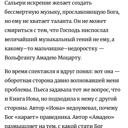
Сальери искренне желает создать
бессмертную музыку, прославляющую Бога,
но ему не хватает таланта. Он не может
смириться с тем, что Господь ниспослал
величайший музыкальный гений не ему, а
какому–то мальчишке–недоростку —
Вольфгангу Амадею Моцарту.
Во время спектакля я вдруг понял: вот она —
оборотная сторона давно волновавшей меня
проблемы. Пьеса задавала тот же вопрос, что
и Книга Иова, но подходила к нему с другой
стороны. Автор «Иова» недоумевал, почему
Бог «карает» праведника. Автор «Амадео»
размышляет на тем, с какой стати Бог