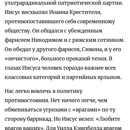
ультрарадикальной патриотической партии.
Иисус восхвалял Иоанна Крестителя,
противопоставившего себя современному
обществу. Он общался с убежденным
фарисеем Никодимом и с римским сотником.
Он обедал у другого фарисея, Симона, и у его
«нечистого», больного проказой тезки. В
глазах Иисуса человек гораздо важнее всех
классовых категорий и партийных ярлыков.
Нас легко вовлечь в политику
противостояния. Нет ничего легче, чем
обмениваться угрозами с «врагами» по ту
сторону баррикад. Но Иисус велел: «Любите
врагов ваших». Для Уилла Кэмпбелла врагом