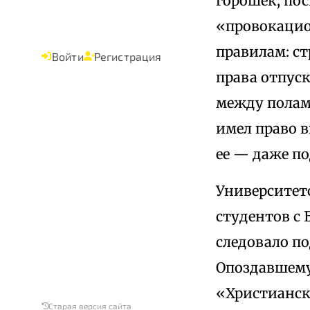
горошек, по
«провокацио
правилам: ст
Войти
Регистрация
права отпуск
между полами
имел право в
ее — даже по
Университет
студентов с 
следовало п
Опоздавшему 
«Христианск
Старая версия сайта