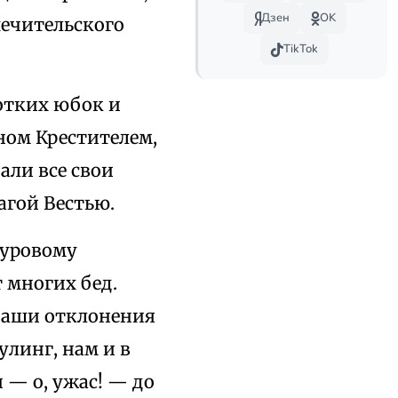
Дзен
OK
ечительского
TikTok
отких юбок и
ном Крестителем,
али все свои
агой Вестью.
суровому
 многих бед.
наши отклонения
улинг, нам и в
 — о, ужас! — до