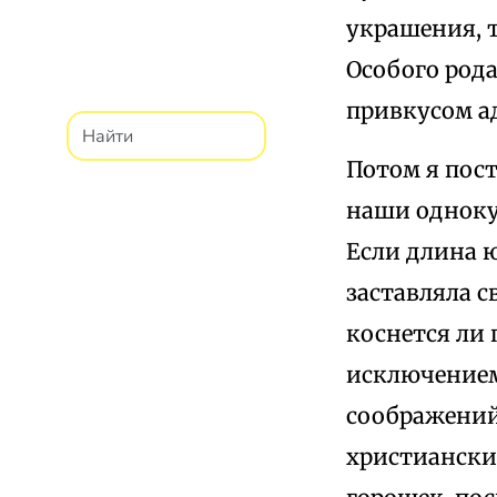
украшения, т
Особого рода
привкусом а
Потом я пос
наши одноку
Если длина 
заставляла с
коснется ли 
исключением 
соображений
христиански