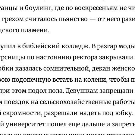
анцы и боулинг, где по воскресеньям не ч
 грехом считалось пьянство — от него раз
дского пламени.
тупил в библейский колледж. В разгар мо
рсницы по настоянию ректора закрывали 
юбки казалась сомнительной, декан женско
вою подопечную встать на колени, чтобы п
при этом подол пола. Девушкам запрещали 
поездок на сельскохозяйственные работы,
 скромности, разрешали надеть под юбку.
й университет пошел еще дальше и запрети