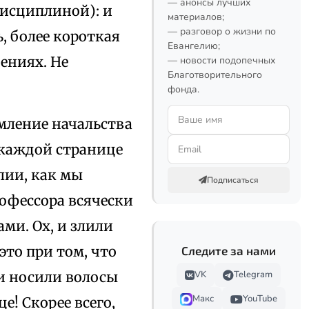
— анонсы лучших
исциплиной): и
материалов;
— разговор о жизни по
, более короткая
Евангелию;
ениях. Не
— новости подопечных
Благотворительного
фонда.
емление начальства
 каждой странице
лии, как мы
Подписаться
офессора всячески
ми. Ох, и злили
то при том, что
Следите за нами
и носили волосы
VK
Telegram
Макс
YouTube
е! Скорее всего,