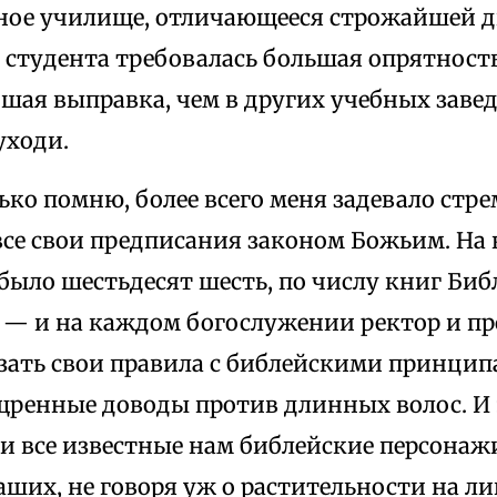
ное училище, отличающееся строжайшей д
т студента требовалась большая опрятность
шая выправка, чем в других учебных завед
уходи.
ько помню, более всего меня задевало стр
все свои предписания законом Божьим. На
было шестьдесят шесть, по числу книг Биб
 — и на каждом богослужении ректор и пр
ать свои правила с библейскими принципа
щренные доводы против длинных волос. И э
ти все известные нам библейские персонаж
ших, не говоря уж о растительности на лиц