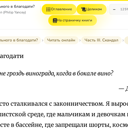
ьного в благодати?
−
Оглавление
Целиком
125
 (Philip Yancey)
На страничку книги
льного в благодати?
Читать онлайн
Часть III. Скандал
лагодати
е гроздь винограда, когда в бокале вино?
— 
сто сталкивался с законничеством. Я вырос
стской среде, где мальчикам и девочкам 
сте в бассейне, где запрещали шорты, косм