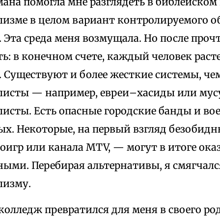
ана помогла мне разглядеть в библейском 
изме в целом вариант контролируемого об
 Эта среда меня возмущала. Но после про
ь: в конечном счете, каждый человек раст
. Существуют и более жесткие системы, че
исты — например, евреи–хасиды или му
исты. Есть опасные городские банды и в
ых. Некоторые, на первый взгляд безобид
игр или канала MTV, — могут в итоге ока
ными. Перебирая альтернативы, я смягчал
лизму.
колледж превратился для меня в своего ро