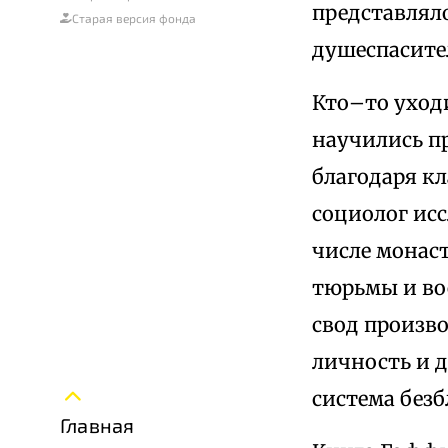
представляло
Старая версия фонда
душеспасите
Кто–то уход
научились п
благодаря к
социолог ис
числе монас
тюрьмы и во
свод произв
личность и 
система безб
Главная