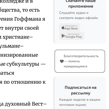
колледже и в
Скачайте наше
приложение
щества, то есть
Слушайте аудио и
смотрите видео офлайн
чтения Гоффмана я
Загрузите в
ет внутри своей
App Store
Доступно в
м христиане–
Google Play
сульмане–
оенизированные
Благотворительность
— помочь
ные субкультуры —
нуждающимся
заться
ся по отношению к
Подписаться на
рассылку
Каждую неделю в вашем
да духовный Вест–
почтовом ящике: