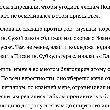
осы запрещали, чтобы угодить членам Поп
икто не осмеливался в этом признаться.
 слова не сказано против рок–музыки, кор
я. Сухой закон сближал нас скорее с Иоан
усом. Тем не менее, власти колледжа подав
часть Писания. Субкультура сливалась с Бл
нить: ныне я во многом благодарен этому 
По всей вероятности, оно уберегло меня от
легализм, по крайней мере, ограничивал 
если мы решались тайком проникнуть в бо
иходило дотронуться там до спиртного или