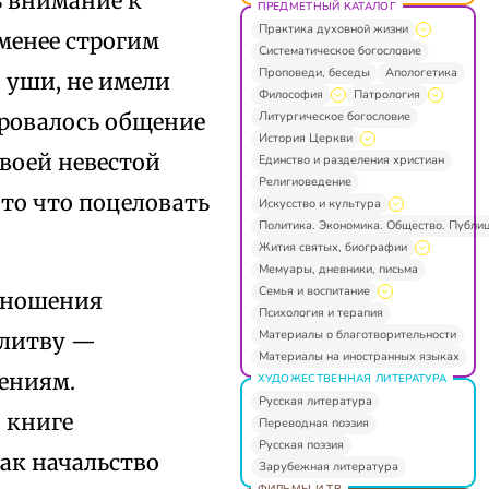
ь внимание к
ПРЕДМЕТНЫЙ КАТАЛОГ
Практика духовной жизни
менее строгим
Систематическое богословие
Проповеди, беседы
Апологетика
 уши, не имели
Философия
Патрология
Литургическое богословие
ировалось общение
История Церкви
своей невестой
Единство и разделения христиан
Религиоведение
 то что поцеловать
Искусство и культура
Политика. Экономика. Общество. Публи
Жития святых, биографии
Мемуары, дневники, письма
Семья и воспитание
отношения
Психология и терапия
Материалы о благотворительности
олитву —
Материалы на иностранных языках
ениям.
ХУДОЖЕСТВЕННАЯ ЛИТЕРАТУРА
Русская литература
 книге
Переводная поэзия
Русская поэзия
ак начальство
Зарубежная литература
ФИЛЬМЫ И ТВ