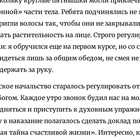
скольку круглые пятнышки могли привлеч
нной» части тела. Ребята подчинялись не 
ригли волосы так, чтобы они не закрывали
ать растительность на лице. Строго регул
: я обручился еще на первом курсе, но со 
идеться лишь за общим обедом, не смея не
держать за руку.
ское начальство старалось регулировать 
Богом. Каждое утро звонок будил нас на м
одняться и приступить к духовным упражн
в наказание полагалось сделать доклад по
ая тайна счастливой жизни». Интересно, к