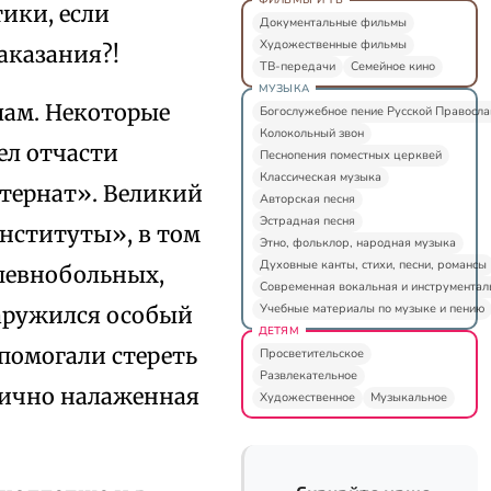
ики, если
Документальные фильмы
Художественные фильмы
аказания?!
ТВ-передачи
Семейное кино
МУЗЫКА
лам. Некоторые
Богослужебное пение Русской Правосл
Колокольный звон
ел отчасти
Песнопения поместных церквей
Классическая музыка
тернат». Великий
Авторская песня
Эстрадная песня
нституты», в том
Этно, фольклор, народная музыка
Духовные канты, стихи, песни, романсы
шевнобольных,
Современная вокальная и инструментал
Учебные материалы по музыке и пению
аружился особый
ДЕТЯМ
помогали стереть
Просветительское
Развлекательное
лично налаженная
Художественное
Музыкальное