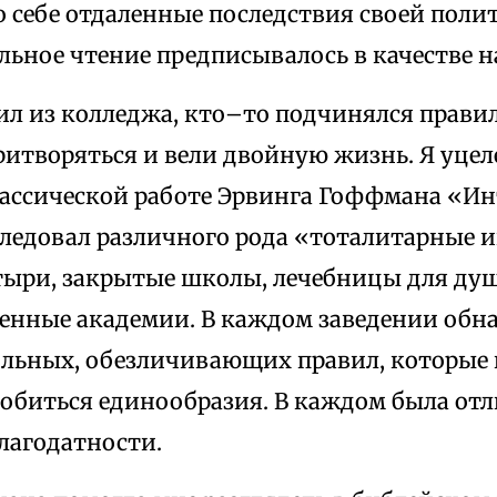
 себе отдаленные последствия своей полит
льное чтение предписывалось в качестве н
ил из колледжа, кто–то подчинялся прави
ритворяться и вели двойную жизнь. Я уцел
лассической работе Эрвинга Гоффмана «Ин
следовал различного рода «тоталитарные и
тыри, закрытые школы, лечебницы для ду
енные академии. В каждом заведении обн
ольных, обезличивающих правил, которые 
добиться единообразия. В каждом была от
лагодатности.