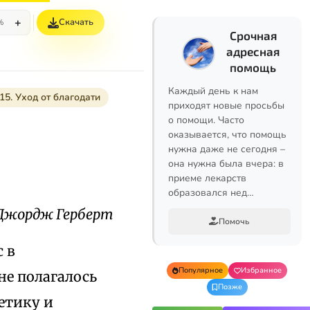
+
Скачать
%
Срочная
адресная
помощь
Каждый день к нам
15. Уход от благодати
приходят новые просьбы
о помощи. Часто
оказывается, что помощь
нужна даже не сегодня –
она нужна была вчера: в
приеме лекарств
образовался нед…
Джордж Герберт
Помочь
 в
Популярное
Избранное
не полагалось
Позже
етику и