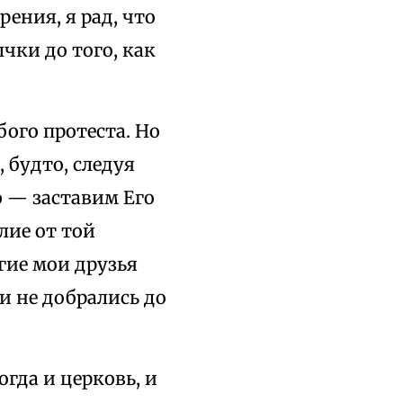
ения, я рад, что
чки до того, как
бого протеста. Но
 будто, следуя
о — заставим Его
лие от той
гие мои друзья
и не добрались до
огда и церковь, и