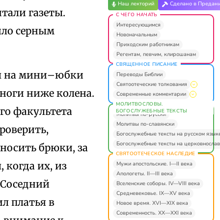
Наш лекторий
Сделано в Предан
итали газеты.
С ЧЕГО НАЧАТЬ
Интересующимся
ило серным
Новоначальным
Приходским работникам
Регентам, певчим, клирошанам
СВЯЩЕННОЕ ПИСАНИЕ
ды на мини–юбки
Переводы Библии
Святоотеческие толкования
ноги ниже колена.
Современные комментарии
МОЛИТВОСЛОВЫ.
го факультета
БОГОСЛУЖЕБНЫЕ ТЕКСТЫ
Молитвы по-русски
Молитвы по-славянски
роверить,
Богослужебные тексты на русском язык
Богослужебные тексты на церковнослав
носить брюки, за
СВЯТООТЕЧЕСКОЕ НАСЛЕДИЕ
 когда их, из
Мужи апостольские. I—II века
Апологеты. II—III века
 Соседний
Вселенские соборы. IV—VIII века
Средневековье. IX—XV века
л платья в
Новое время. XVI—XIX века
Современность. XX—XXI века