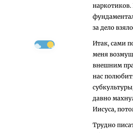
наркотиков. 
фундаментал
за дело взял
Итак, сами п
меня возмуща
внешним прав
нас полюбить
субкультуры,
давно махну
Иисуса, пото
Трудно писат