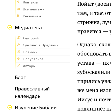
Контакты
Пойнт (воен
Все платежи
там, и там о
Реквизиты
стрижка, луч
Медиатека
нравится — 
Лекторий
Однако, скол
Сделано в Предании
Новинки
обосновать 
Популярное
устава — их 
Авторы
зубоскалили
Блог
тщились увяз
Православный
же меня изо
календарь
Иисус и поч
Изучение Библии
подлиннее на