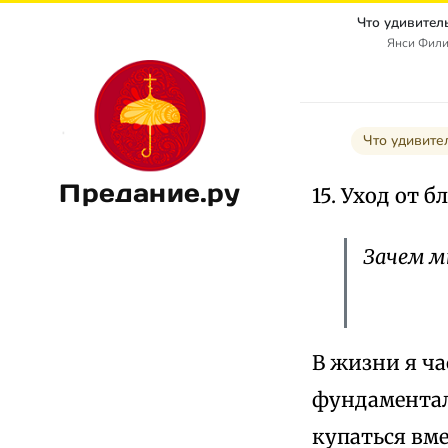
Что удивител
Янси Филип
Что удивите
Предание.ру
15. Уход от б
Зачем мн
В жизни я ча
фундаментали
купаться вме