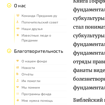
Книга Гоффм
О нас
фундаментал
Команда Предание.ру
субкультуры.
Попечительский совет
стал понимат
Наши друзья
субкультуры
Известные люди о
Предании
фундаментал
Благотворительность
фундаментал
отряды прав
О нашем фонде
Новости
фанаты видео
Отчёты
болезнетвор
Им помогли
фундамента
Мы помним
Программы фонда
Библейский 
Мне нужна помощь