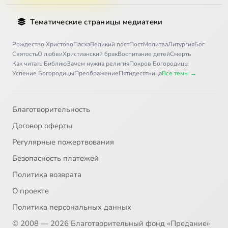
Тематические страницы медиатеки
Рождество Христово
Пасха
Великий пост
Пост
Молитва
Литургия
Бог
Святость
О любви
Христианский брак
Воспитание детей
Смерть
Как читать Библию
Зачем нужна религия
Покров Богородицы
Успение Богородицы
Преображение
Пятидесятница
Все темы →
Благотворительность
Договор оферты
Регулярные пожертвования
Безопасность платежей
Политика возврата
О проекте
Политика персональных данных
© 2008 — 2026 Благотворительный фонд «Предание»