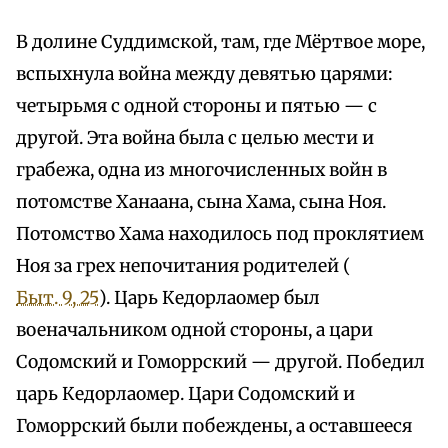
В долине Суддимской, там, где Мёртвое море,
вспыхнула война между девятью царями:
четырьмя с одной стороны и пятью — с
другой. Эта война была с целью мести и
грабежа, одна из многочисленных войн в
потомстве Ханаана, сына Хама, сына Ноя.
Потомство Хама находилось под проклятием
Ноя за грех непочитания родителей (
Быт. 9, 25
). Царь Кедорлаомер был
военачальником одной стороны, а цари
Содомский и Гоморрский — другой. Победил
царь Кедорлаомер. Цари Содомский и
Гоморрский были побеждены, а оставшееся