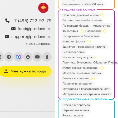
Современность. XX—XXI века
ПРЕДМЕТНЫЙ КАТАЛОГ
Практика духовной жизни
+7 (495) 722-92-79
Систематическое богословие
Проповеди, беседы
Апологетика
fond@predanie.ru
Философия
Патрология
support@predanie.ru
Литургическое богословие
История Церкви
(техн.вопросы)
Единство и разделения христиан
Религиоведение
Искусство и культура
Политика. Экономика. Общество. Публи
Жития святых, биографии
Мне нужна помощь
Мемуары, дневники, письма
Семья и воспитание
Психология и терапия
Материалы о благотворительности
Материалы на иностранных языках
ХУДОЖЕСТВЕННАЯ ЛИТЕРАТУРА
Русская литература
Переводная поэзия
Русская поэзия