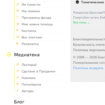
Тематические
Им помогли
Мы помним
Рождество Христово
П
Программы фонда
Смерть
Как читать Б
Все темы →
Мне нужна помощь
Контакты
Все платежи
Благотворительнос
Реквизиты
Безопасность плат
Политика персонал
Медиатека
© 2008 — 2026 Бла
Пожертвование согл
Лекторий
Политика возврата
Сделано в Предании
Новинки
Популярное
Авторы
Блог