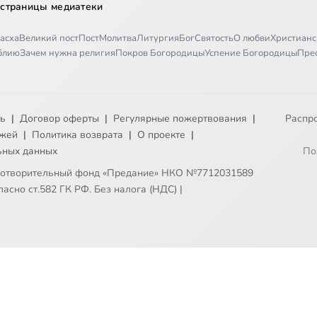
 страницы медиатеки
асха
Великий пост
Пост
Молитва
Литургия
Бог
Святость
О любви
Христианс
иблию
Зачем нужна религия
Покров Богородицы
Успение Богородицы
Пре
ть
|
Договор оферты
|
Регулярные пожертвования
|
Распр
ежей
|
Политика возврата
|
О проекте
|
ьных данных
По
готворительный фонд «Предание» НКО №7712031589
асно ст.582 ГК РФ. Без налога (НДС)
|