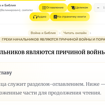
а и Библия
−
Оглавление
Целиком
1
(Велимирович), святитель
Аудио
На страничку книги
Война и Библия
Читать онлайн
ГРЕХИ НАЧАЛЬНИКОВ ЯВЛЯЮТСЯ ПРИЧИНОЙ ВОЙНЫ И ПОР
АЛЬНИКОВ ЯВЛЯЮТСЯ ПРИЧИНОЙ ВОЙН
главу
ица служит разделом-оглавлением. Ниже 
ложенные части для продолжения чтения.