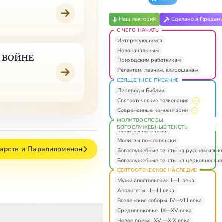
Наш лекторий
Сделано в Предан
С ЧЕГО НАЧАТЬ
Интересующимся
Новоначальным
 ВОЙНЕ
Приходским работникам
Регентам, певчим, клирошанам
СВЯЩЕННОЕ ПИСАНИЕ
Переводы Библии
Святоотеческие толкования
Современные комментарии
МОЛИТВОСЛОВЫ.
БОГОСЛУЖЕБНЫЕ ТЕКСТЫ
Молитвы по-русски
Молитвы по-славянски
арств и Паралипоменон
Богослужебные тексты на русском язык
Богослужебные тексты на церковнослав
СВЯТООТЕЧЕСКОЕ НАСЛЕДИЕ
Мужи апостольские. I—II века
Апологеты. II—III века
Вселенские соборы. IV—VIII века
Средневековье. IX—XV века
Новое время. XVI—XIX века