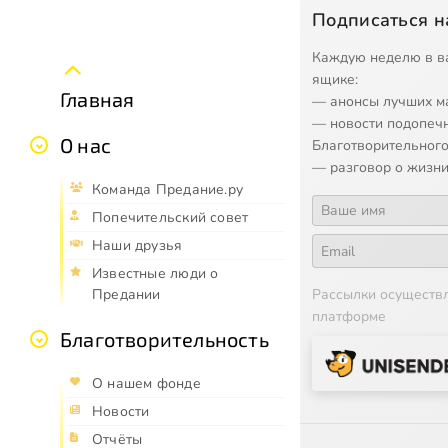
Подписаться н
Каждую неделю в в
ящике:
Главная
— анонсы лучших м
— новости подопеч
О нас
Благотворительного
— разговор о жизни
Команда Предание.ру
Попечительский совет
Наши друзья
Известные люди о
Предании
Рассылки осуществ
платформе
Благотворительность
О нашем фонде
Новости
Отчёты