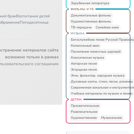
Зарубежная литература
ФИЛЬМЫ И ТВ
Документальные фильмы
кий брак
Воспитание детей
Художественные фильмы
ображение
Пятидесятница
ТВ-передачи
Семейное кино
МУЗЫКА
Богослужебное пение Русской Правосл
Колокольный звон
остранение материалов сайта
Песнопения поместных церквей
возможно только в рамках
Классическая музыка
льзовательского соглашения
Авторская песня
Эстрадная песня
Этно, фольклор, народная музыка
Духовные канты, стихи, песни, романсы
Современная вокальная и инструментал
Учебные материалы по музыке и пению
ДЕТЯМ
Просветительское
Развлекательное
Художественное
Музыкальное