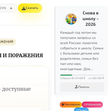
+
Скачать
25%
Снова в
школу –
2026
Каждый год летом мы
получаем запросы со
АЖЕНИЯ
всей России: помогите
собраться в школу. Семьи
с больными детьми или
Ы И ПОРАЖЕНИЯ
родителями, семьи без
пап или мам,
многодетные. Для…
Собрано 80 574,89 ₽
из 300 000 ₽
Помочь
— доступные
Популярное
Избранное
Позже