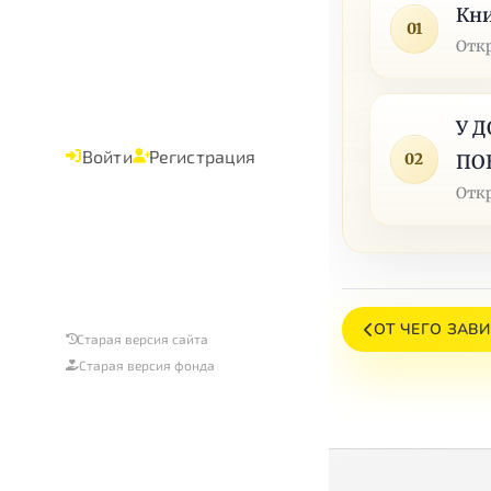
Кни
01
Отк
У 
Войти
Регистрация
02
ПО
Отк
ОТ ЧЕГО ЗАВ
Старая версия сайта
Старая версия фонда