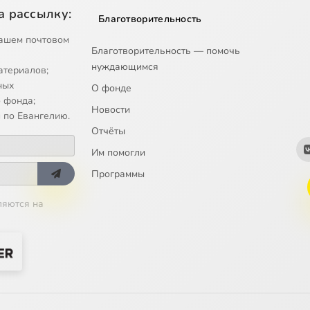
а рассылку:
Благотворительность
ашем почтовом
Благотворительность — помочь
нуждающимся
атериалов;
ных
О фонде
 фонда;
Новости
 по Евангелию.
Отчёты
Им помогли
Программы
ляются на