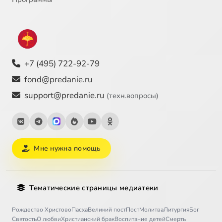
+7 (495) 722-92-79
fond@predanie.ru
support@predanie.ru
(техн.вопросы)
Мне нужна помощь
Тематические страницы медиатеки
Рождество Христово
Пасха
Великий пост
Пост
Молитва
Литургия
Бог
Святость
О любви
Христианский брак
Воспитание детей
Смерть