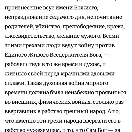
произнесение всуе имени Божиего,
непразднование седьмого дня, непочитание
родителей, убийство, прелюбодеяние, кража,
лжесвидетельство, желание чужого. Всеми
этими грехами люди ведут войну против
Единого Живого Вседержителя Бога, —
раболепствуя в то же время и духом, и
жизнью своей перед мрачными адовыми
силами. Такая духовная война мирного
времени должна была неизбежно проявиться
во внешних, физических войнах, столько раз
ввергавших в рабство грешный народ. А то,
что именно эти грехи народа ввергали его в
рабство чужеземцам, и то, что Сам Бог — за