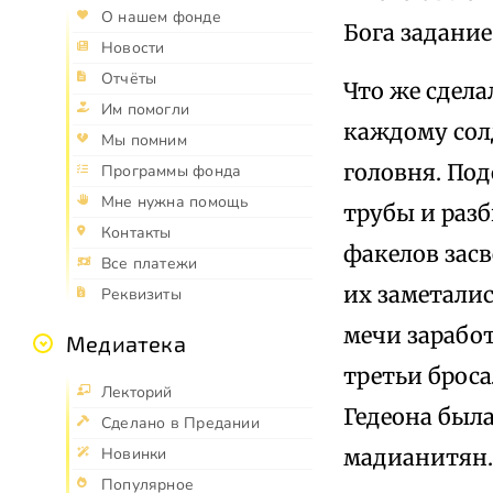
О нашем фонде
Бога задание
Новости
Отчёты
Что же сдела
Им помогли
каждому солд
Мы помним
головня. Под
Программы фонда
Мне нужна помощь
трубы и разб
Контакты
факелов засв
Все платежи
их заметалис
Реквизиты
мечи заработ
Медиатека
третьи броса
Лекторий
Гедеона была
Сделано в Предании
мадианитян.
Новинки
Популярное