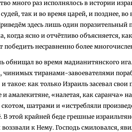
тво много раз исполнялось в истории изра
 судей, так и во время царей, и позднее, во
Приведём здесь лишь один поразительный 
а, когда ясно и отчётливо объясняется, ка
т победить несравненно более многочисле
нь обнищал во время мадианитянского ига
, чинимых тиранами-завоевателями пор
 и такое: как только Израиль засевал свои
и амалекитяне, «налетая, как саранча» на
 скотом, шатрами и «истребляли произвед
. В этой крайней беде грешные израильтя
 воззвали к Нему. Господь смиловался, яви