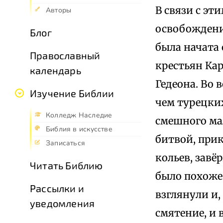
В связи с эт
Авторы
освобождени
Блог
была начата
Православный
крестьян Кар
календарь
Гедеона. Во 
Изучение Библии
чем турецки
Колледж Наследие
смешного ма
Библия в искусстве
битвой, при
Записаться
кольев, завё
Читать Библию
было похоже
Рассылки и
взглянули и
уведомления
смятение, и 