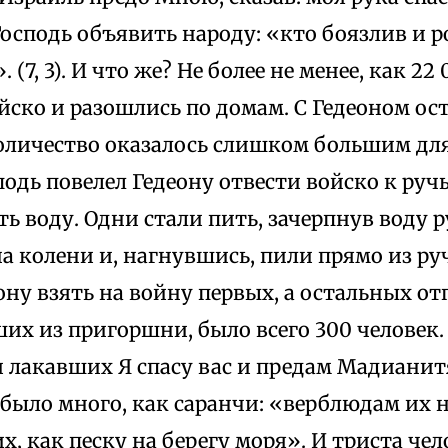
 Господь объявить народу: «кто боязлив и р
 (7, 3). И что же? Hе более не менее, как 22
ско и разошлись по домам. С Гедеоном оста
количество оказалось слишком большим для
одь повелел Гедеону отвести войско к ручь
ть воду. Одни стали пить, зачерпнув воду р
а колени и, нагнувшись, пили прямо из ру
ону взять на войну первых, а остальных от
их из пригоршни, было всего 300 человек. 
 лакавших Я спасу вас и предам Мадианитя
ыло много, как саранчи: «верблюдам их н
х, как песку на берегу моря». И триста че