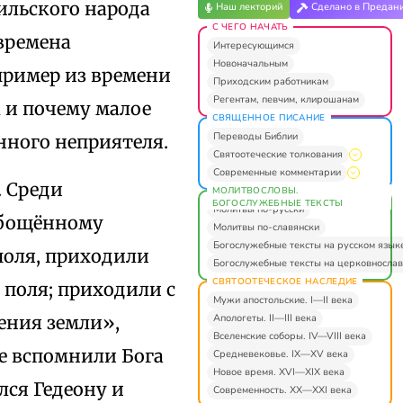
ильского народа
Наш лекторий
Сделано в Предан
С ЧЕГО НАЧАТЬ
 времена
Интересующимся
Новоначальным
пример из времени
Приходским работникам
Регентам, певчим, клирошанам
к и почему малое
СВЯЩЕННОЕ ПИСАНИЕ
Переводы Библии
нного неприятеля.
Святоотеческие толкования
Современные комментарии
. Среди
МОЛИТВОСЛОВЫ.
БОГОСЛУЖЕБНЫЕ ТЕКСТЫ
Молитвы по-русски
абощённому
Молитвы по-славянски
Богослужебные тексты на русском язык
 поля, приходили
Богослужебные тексты на церковнослав
СВЯТООТЕЧЕСКОЕ НАСЛЕДИЕ
 поля; приходили с
Мужи апостольские. I—II века
Апологеты. II—III века
ения земли»,
Вселенские соборы. IV—VIII века
не вспомнили Бога
Средневековье. IX—XV века
Новое время. XVI—XIX века
лся Гедеону и
Современность. XX—XXI века