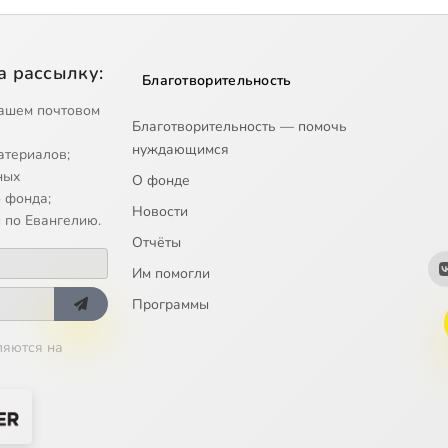
а рассылку:
Благотворительность
ашем почтовом
Благотворительность — помочь
нуждающимся
атериалов;
ных
О фонде
 фонда;
Новости
 по Евангелию.
Отчёты
Им помогли
Программы
ляются на