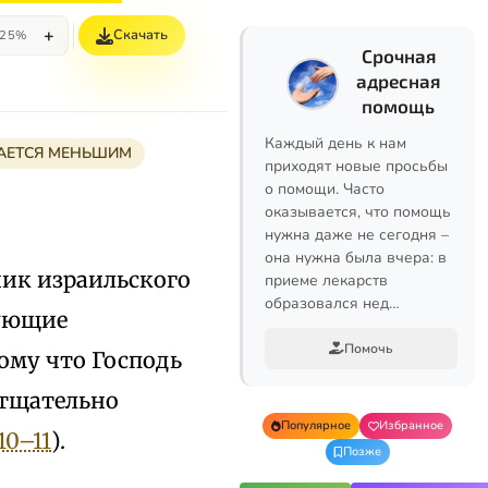
+
Скачать
25%
Срочная
адресная
помощь
Каждый день к нам
АЕТСЯ МЕНЬШИМ
приходят новые просьбы
о помощи. Часто
оказывается, что помощь
нужна даже не сегодня –
она нужна была вчера: в
ник израильского
приеме лекарств
образовался нед…
дующие
Помочь
тому что Господь
 тщательно
Популярное
Избранное
10–11
).
Позже