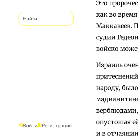
Это пророчес
как во время
Маккавеев. 
судии Гедеон
войско може
Израиль оче
притеснений
народу, было
мадианитяне 
верблюдами,
опустошая её
Войти
Регистрация
и в отчаянии