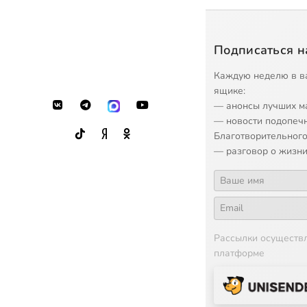
Подписаться н
Каждую неделю в в
ящике:
— анонсы лучших м
— новости подопеч
Благотворительного
— разговор о жизни
Рассылки осуществ
платформе