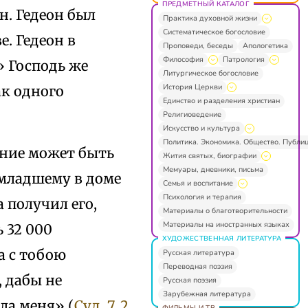
ПРЕДМЕТНЫЙ КАТАЛОГ
н. Гедеон был
Практика духовной жизни
Систематическое богословие
. Гедеон в
Проповеди, беседы
Апологетика
Философия
Патрология
» Господь же
Литургическое богословие
История Церкви
ак одного
Единство и разделения христиан
Религиоведение
Искусство и культура
Политика. Экономика. Общество. Публи
ание может быть
Жития святых, биографии
Мемуары, дневники, письма
 младшему в доме
Семья и воспитание
Психология и терапия
а получил его,
Материалы о благотворительности
Материалы на иностранных языках
 32 000
ХУДОЖЕСТВЕННАЯ ЛИТЕРАТУРА
а с тобою
Русская литература
Переводная поэзия
 дабы не
Русская поэзия
Зарубежная литература
ла меня» (
Суд. 7, 2
ФИЛЬМЫ И ТВ