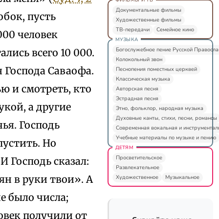
Документальные фильмы
обок, пусть
Художественные фильмы
ТВ-передачи
Семейное кино
 000 человек
МУЗЫКА
Богослужебное пение Русской Правосл
лись всего 10 000.
Колокольный звон
 Господа Саваофа.
Песнопения поместных церквей
Классическая музыка
ю и смотреть, кто
Авторская песня
Эстрадная песня
укой, а другие
Этно, фольклор, народная музыка
Духовные канты, стихи, песни, романсы
чья. Господь
Современная вокальная и инструментал
Учебные материалы по музыке и пению
пустить. Но
ДЕТЯМ
Просветительское
И Господь сказал:
Развлекательное
н в руки твои». А
Художественное
Музыкальное
е было числа;
ловек получили от