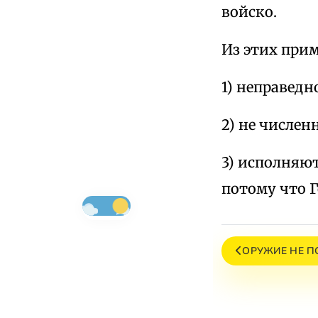
войско.
Из этих при
1) неправедн
2) не числен
3) исполняют
потому что Г
ОРУЖИЕ НЕ П