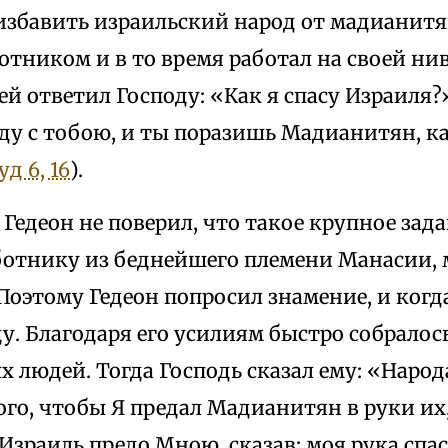
избавить израильский народ от мадианитя
тником и в то время работал на своей ниве
ей ответил Господу: «Как я спасу Израиля?
уду с тобою, и ты поразишь Мадианитян, к
уд 6, 16
).
Гедеон не поверил, что такое крупное зад
аботнику из беднейшего племени Манасии,
 Поэтому Гедеон попросил знамение, и когд
у. Благодаря его усилиям быстро собралось
 людей. Тогда Господь сказал ему: «Народ
го, чтобы Я предал Мадианитян в руки их,
Израиль предо Мною, сказав: моя рука спас