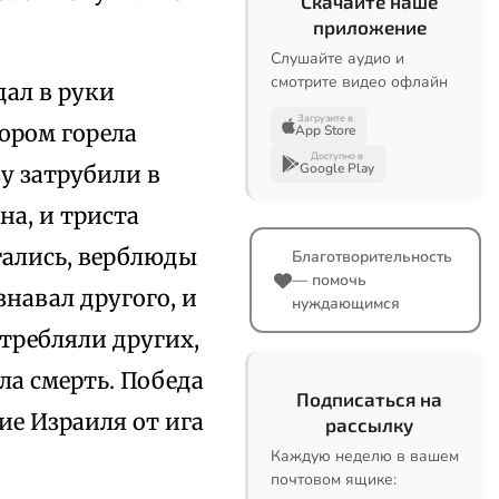
Скачайте наше
приложение
Слушайте аудио и
смотрите видео офлайн
дал в руки
Загрузите в
ором горела
App Store
Доступно в
Google Play
зу затрубили в
на, и триста
гались, верблюды
Благотворительность
— помочь
знавал другого, и
нуждающимся
требляли других,
ала смерть. Победа
Подписаться на
ие Израиля от ига
рассылку
Каждую неделю в вашем
почтовом ящике: