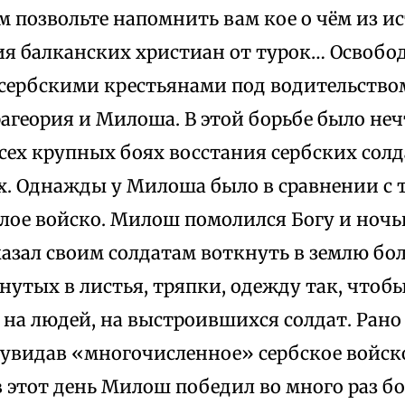
им позвольте напомнить вам кое о чём из и
я балканских христиан от турок… Освобо
 сербскими крестьянами под водительство
агеория и Милоша. В этой борьбе было неч
всех крупных боях восстания сербских сол
х. Однажды у Милоша было в сравнении с 
лое войско. Милош помолился Богу и ночь
казал своим солдатам воткнуть в землю бо
рнутых в листья, тряпки, одежду так, чтобы
 на людей, на выстроившихся солдат. Рано
, увидав «многочисленное» сербское войск
в этот день Милош победил во много раз б