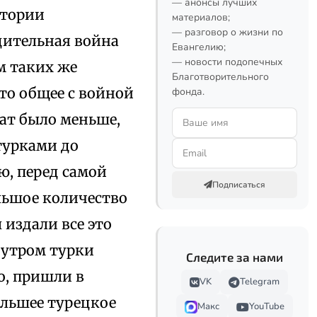
— анонсы лучших
стории
материалов;
— разговор о жизни по
дительная война
Евангелию;
— новости подопечных
м таких же
Благотворительного
то общее с войной
фонда.
дат было меньше,
турками до
ю, перед самой
Подписаться
льшое количество
 издали все это
 утром турки
Следите за нами
о, пришли в
VK
Telegram
ольшее турецкое
Макс
YouTube