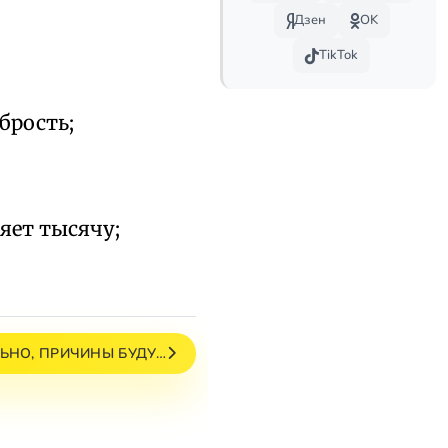
Дзен
OK
TikTok
брость;
яет тысячу;
ЬНО, ПРИЧИНЫ БУДУ…