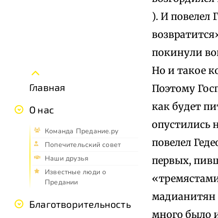
). И повелел
возвратится».
покинули вой
Но и такое 
Главная
Поэтому Госп
как будет пи
О нас
опустились н
Команда Предание.ру
повелел Геде
Попечительский совет
Наши друзья
первых, пивш
Известные люди о
«тремястами
Предании
мадианитян б
Благотворительность
много было и