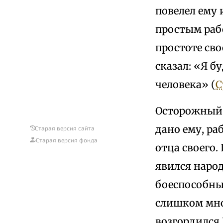
повелел ему 
простым рабо
простоте сво
сказал: «Я б
человека» (
С
Осторожный 
дано ему, р
Старая версия сайта
Старая версия фонда
отца своего.
явился народ
боеспособных
слишком мно
возгордился 