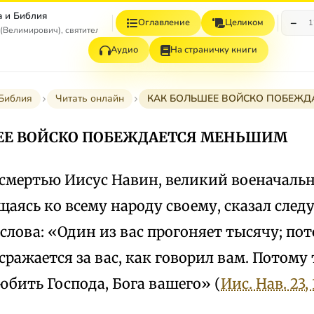
а и Библия
−
Оглавление
Целиком
1
(Велимирович), святитель
Аудио
На страничку книги
 Библия
Читать онлайн
КАК БОЛЬШЕЕ ВОЙСКО ПОБЕЖД
ЕЕ ВОЙСКО ПОБЕЖДАЕТСЯ МЕНЬШИМ
 смертью Иисус Навин, великий военачаль
щаясь ко всему народу своему, сказал сле
слова: «Один из вас прогоняет тысячу; по
сражается за вас, как говорил вам. Потому
юбить Господа, Бога вашего» (
Иис. Нав. 23, 