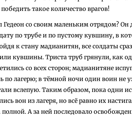
 победить такое количество врагов!
л Гедеон со своим маленьким отрядом? Он 
ату по трубе и по пустому кувшину, в кот
ойдя к стану мадианитян, все солдаты сра
или кувшины. Триста труб грянули, как од
етились со всех сторон; мадианитяне испу
ь по лагерю; в тёмной ночи один воин не у
али вслепую. Таким образом, пока одни ис
лись вон из лагеря, но всё равно их настиг
 полной. А за ней последовало освобожден