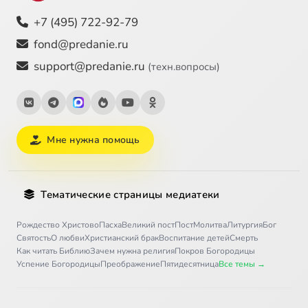
+7 (495) 722-92-79
fond@predanie.ru
support@predanie.ru
(техн.вопросы)
Мне нужна помощь
Тематические страницы медиатеки
Рождество Христово
Пасха
Великий пост
Пост
Молитва
Литургия
Бог
Святость
О любви
Христианский брак
Воспитание детей
Смерть
Как читать Библию
Зачем нужна религия
Покров Богородицы
Успение Богородицы
Преображение
Пятидесятница
Все темы →