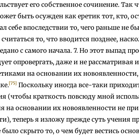
льствует его собственное сочинение. Так ч
жет быть осужден как еретик тот, кто, ос
ал себе впоследствии то, чего раньше не б
 считаться то, что вводится позднее, наск
едано с самого начала. 7. Но этот выпад пр
ует опровергать, даже и не рассматривая и
етиками на основании их новоявленности, 
[75]
ке.
Поскольку иногда все-таки приходит
ия (чтобы краткость повсюду мной исполь
я на основании их новоявленности не пр
и), теперь я изложу прежде суть учения п
е было скрыто то, о чем будет вестись осно