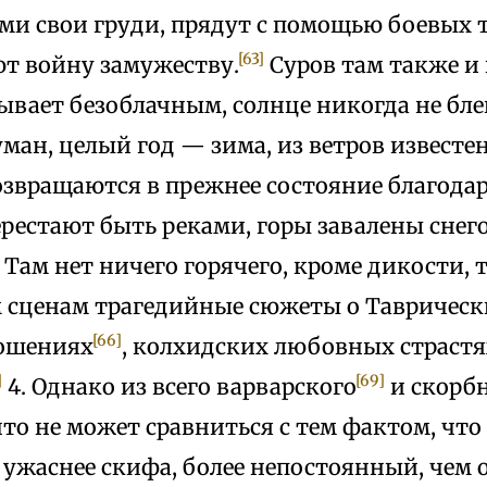
и свои груди, прядут с помощью боевых т
[63]
т войну замужеству.
Суров там также и 
ывает безоблачным, солнце никогда не бле
ман, целый год — зима, из ветров известе
звращаются в прежнее состояние благода
ерестают быть реками, горы завалены снег
. Там нет ничего горячего, кроме дикости, 
 сценам трагедийные сюжеты о Таврическ
[66]
ошениях
, колхидских любовных страстя
]
[69]
4. Однако из всего варварского
и скорбн
что не может сравниться с тем фактом, что
ужаснее скифа, более непостоянный, чем 