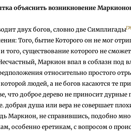
тка объяснить возникновение Маркионово
[7
водит двух богов, словно две Симплигады
ния: Того, бытие Которого он не мог отрица
 и того, существование которого не сможет д
 Несчастный, Маркион впал в соблазн под 
предположения относительно простого отр
 которой людей, а не богов касаются те пр
е, что доброе дерево не приносит дурные 
. е. добрая душа или вера не совершает плох
Ведь Маркион, не справившись, подобно м
м, особенно еретикам, с вопросом о прои