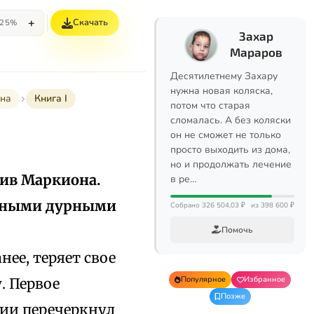
+
Скачать
25%
Захар
Мараров
Десятилетнему Захару
нужна новая коляска,
на
Книга I
потом что старая
сломалась. А без коляски
он не сможет не только
просто выходить из дома,
но и продолжать лечение
тив Маркиона.
в ре…
венными дурными
Собрано 326 504,03 ₽
из 398 600 ₽
Помочь
ее, теряет свое
Популярное
Избранное
. Первое
Позже
вии перечеркнул