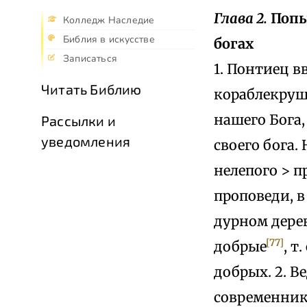
Глава 2.
Попы
Колледж Наследие
Библия в искусстве
богах
Записаться
1. Понтиец в
Читать Библию
кораблекруше
нашего Бога,
Рассылки и
уведомления
своего бога.
нелепого > 
проповеди, в
дурном дерев
[77]
добрые
, т
добрых. 2. 
современника