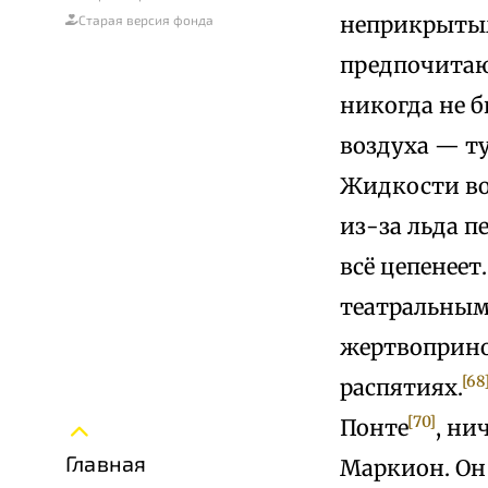
неприкрытым
Старая версия фонда
предпочитаю
никогда не б
воздуха — ту
Жидкости во
из-за льда п
всё цепенеет
театральным
жертвоприн
[68
распятиях.
[70]
Понте
, ни
Главная
Маркион. Он 