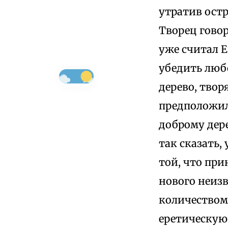
утратив ост
Творец гово
уже считал 
убедить любо
дерево, твор
предположил
доброму дере
так сказать,
той, что пр
нового неизв
количеством
еретическую