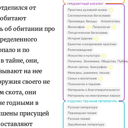
ПРЕДМЕТНЫЙ КАТАЛОГ
отделился от
Практика духовной жизни
Систематическое богословие
х обитают
Проповеди, беседы
Апологетика
Философия
Патрология
ь об обитании про
Литургическое богословие
определенного
История Церкви
Единство и разделения христиан
опало и по
Религиоведение
Искусство и культура
в тайне, они,
Политика. Экономика. Общество. Публи
Жития святых, биографии
зывают на нее
Мемуары, дневники, письма
Семья и воспитание
оружия своего не
Психология и терапия
Материалы о благотворительности
м скота, они
Материалы на иностранных языках
 не годными в
ХУДОЖЕСТВЕННАЯ ЛИТЕРАТУРА
Русская литература
ишены присущей
Переводная поэзия
Русская поэзия
 оставляют
Зарубежная литература