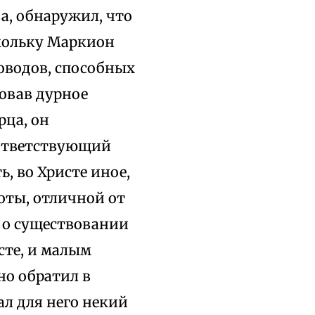
а, обнаружил, что
ольку Маркион
оводов, способных
ковав дурное
рца, он
оответствующий
ь, во Христе иное,
оты, отличной от
д о существовании
сте, и малым
но обратил в
ал для него некий