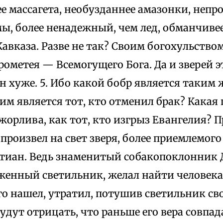
е массагета, необузданнее амазонки, непр
ы, более ненадежный, чем лед, обманчиве
авказа. Разве не так? Своим богохульством
ометея — Всемогущего Бога. Да и зверей э
 хуже. 5. Ибо какой бобр является таким
ким является тот, кто отменил брак? Кака
жорлива, как тот, кто изгрыз Евангелия? П
произвел на свет зверя, более приемлемог
стиан. Ведь знаменитый собакопоклонник 
женный светильник, желал найти человека
го нашел, утратил, потушив светильник св
удут отрицать, что раньше его вера совпад