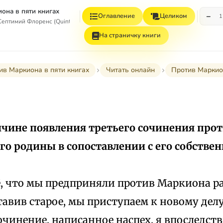
она в пяти книгах
−
Оглавление
Целиком
1
ептимий Флоренс (Quintus Septimius Florens Tertullianus)
На страничку книги
ив Маркиона в пяти книгах
Читать онлайн
Против Маркио
ичине появления третьего сочинения про
его родины в сопоставлении с его собст
ё, что мы предприняли против Маркиона ран
тавив старое, мы приступаем к новому делу
чинение, написанное наспех, я впоследст