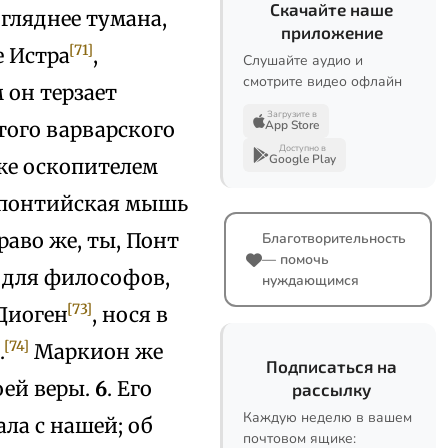
Скачайте наше
огляднее тумана,
приложение
[71]
е Истра
,
Слушайте аудио и
смотрите видео офлайн
 он терзает
Загрузите в
того варварского
App Store
Доступно в
Google Play
 же оскопителем
я понтийская мышь
раво же, ты, Понт
Благотворительность
— помочь
о для философов,
нуждающимся
[73]
Диоген
, нося в
[74]
.
Маркион же
Подписаться на
оей веры.
6
. Его
рассылку
Каждую неделю в вашем
ала с нашей; об
почтовом ящике: