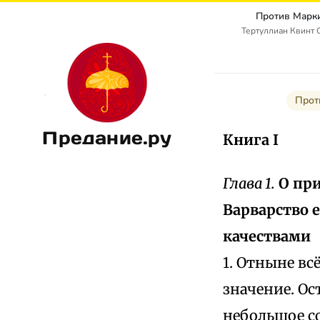
Против Марки
Тертуллиан Квинт С
Прот
Предание.ру
Книга I
Глава 1.
О пр
Варварство 
качествами
1. Отныне вс
значение. Ос
небольшое со