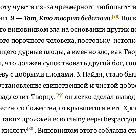
роту чувств из-за чрезмерного любопытств
[78]
рит
Я — Тот, Кто творит бедствия
.
Поск
Его виновником зла на основании других д
го порочного человека, постольку, истол
ящего дурные плоды, а именно зло, как Тво
, что должен существовать другой бог, с
ву с добрыми плодами. 3. Найдя, стало быт
 установление единственной и чистой добр
[79]
инадлежит Творцу,
он легко сделал выво
естного божества, открывшегося в его Хри
 таких дрожжей всю глыбу веры безрассуд
[80]
 кислоту
. Виновником этого соблазна ст