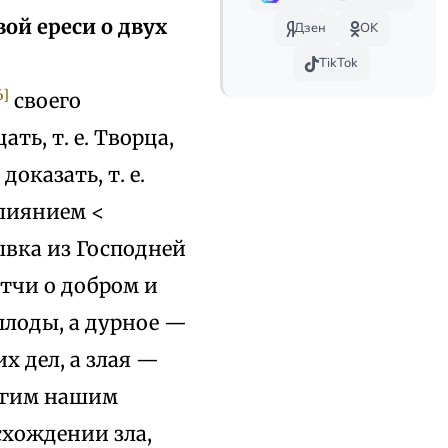
й ереси о двух
Дзен
OK
TikTok
6]
своего
ть, т. е. Творца,
оказать, т. е.
влиянием <
ывка из Господней
итчи о добром и
плоды, а дурное —
их дел, а злая —
ногим нашим
схождении зла,