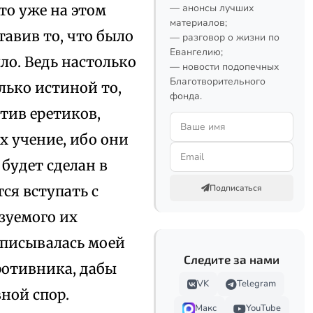
то уже на этом
— анонсы лучших
материалов;
тавив то, что было
— разговор о жизни по
Евангелию;
ыло. Ведь настолько
— новости подопечных
Благотворительного
олько истиной то,
фонда.
отив еретиков,
х учение, ибо они
будет сделан в
ся вступать с
Подписаться
зуемого их
иписывалась моей
Следите за нами
ротивника, дабы
VK
Telegram
вной спор.
Макс
YouTube