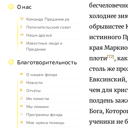
бесчеловечне
О нас
холоднее зим
Команда Предание.ру
обрывистее К
Попечительский совет
Наши друзья
истинного Пр
Известные люди о
края Маркион
Предании
[72]
плоти
, ка
Благотворительность
столь же про
О нашем фонде
Евксинский, 
Новости
чем для хри
Отчёты
Им помогли
полдень заж
Мы помним
Бога, Которо
Программы фонда
ученики не б
Мне нужна помощь