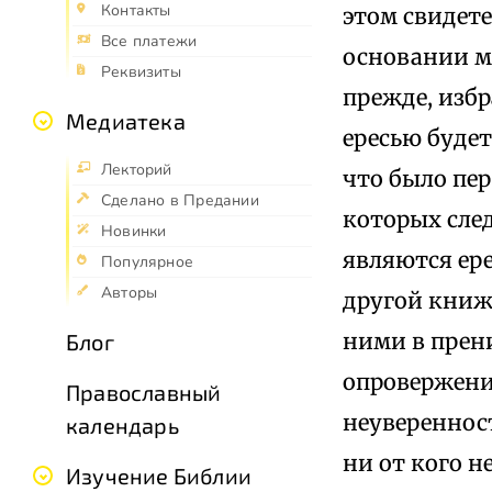
Контакты
этом свидете
Все платежи
основании мо
Реквизиты
прежде, избр
Медиатека
ересью будет
Лекторий
что было пер
Сделано в Предании
которых след
Новинки
являются ер
Популярное
Авторы
другой книж
ними в прен
Блог
опровержени
Православный
неуверенност
календарь
ни от кого н
Изучение Библии