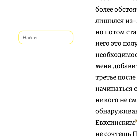
более обстоя
лишился из-з
но потом ста
него это пол
необходимос
меня добави
третье посл
начинаться 
никого не с
обнаруживающ
[
Евксинским
не сочтешь 