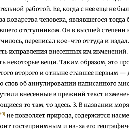
тельной работой. Ее, когда с нее еще не бы
а коварства человека, являвшегося тогда 
вшего отступником. Он в высшей степени н
училось, переписал кое-что оттуда и издал
ть исправления внесенных им изменений. 
ть некоторые вещи. Таким образом, это п
е того второго и отныне ставшее первым —
со слов об аннулировании написанного мн
мутили внесенные в прежний текст измене
иеся то там, то здесь. 3. В названии мор
60]
не позволяет природа, содержится насме
Понт гостеприимным и из-за его географич