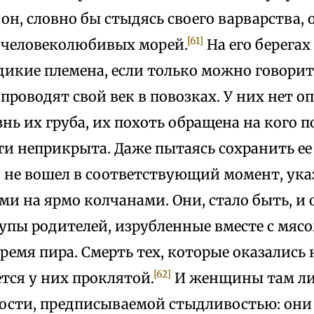
 он, словно бы стыдясь своего варварства, 
[61]
 человеколюбивых морей.
На его берега
дикие племена, если только можно говорит
 проводят свой век в повозках. У них нет 
ь их груба, их похоть обращена на кого п
и неприкрыта. Даже пытаясь сохранить ее 
 не вошел в соответствующий момент, ука
 на ярмо колчанами. Они, стало быть, и 
упы родителей, изрубленные вместе с мясо
ремя пира. Смерть тех, которые оказались
[62]
тся у них проклятой.
И женщины там л
тости, предписываемой стыдливостью: они