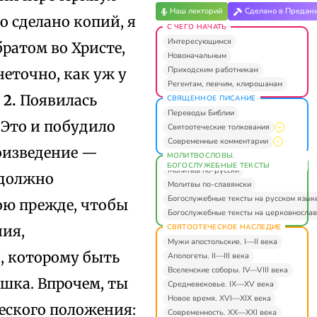
Наш лекторий
Сделано в Предан
ло сделано копий, я
С ЧЕГО НАЧАТЬ
Интересующимся
братом во Христе,
Новоначальным
Приходским работникам
еточно, как уж у
Регентам, певчим, клирошанам
.
2.
Появилась
СВЯЩЕННОЕ ПИСАНИЕ
Переводы Библии
Это и побудило
Святоотеческие толкования
Современные комментарии
роизведение —
МОЛИТВОСЛОВЫ.
БОГОСЛУЖЕБНЫЕ ТЕКСТЫ
Молитвы по-русски
 должно
Молитвы по-славянски
Богослужебные тексты на русском язык
ою прежде, чтобы
Богослужебные тексты на церковнослав
СВЯТООТЕЧЕСКОЕ НАСЛЕДИЕ
ния,
Мужи апостольские. I—II века
я, которому быть
Апологеты. II—III века
Вселенские соборы. IV—VIII века
шка. Впрочем, ты
Средневековье. IX—XV века
Новое время. XVI—XIX века
еского положения:
Современность. XX—XXI века