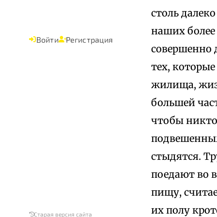
столь далеко
наших более
Войти
Регистрация
совершенно 
тех, которые
жилища, жизн
большей част
чтобы никто
подвешенными
стыдятся. Тр
поедают во в
пищу, считае
их полу кро
Старая версия сайта