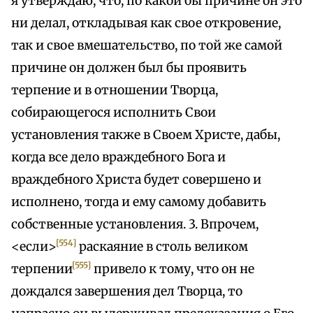
я утверждаю, что, по какой бы причине он это
ни делал, откладывая как свое откровение,
так и свое вмешательство, по той же самой
причине он должен был бы проявить
терпение и в отношении Творца,
собирающегося исполнить Свои
установления также в Своем Христе, дабы,
когда все дело враждебного Бога и
враждебного Христа будет совершено и
исполнено, тогда и ему самому добавить
собственные установления. 3. Впрочем,
[554]
<если>
раскаяние в столь великом
[555]
терпении
привело к тому, что он не
дождался завершения дел Творца, то