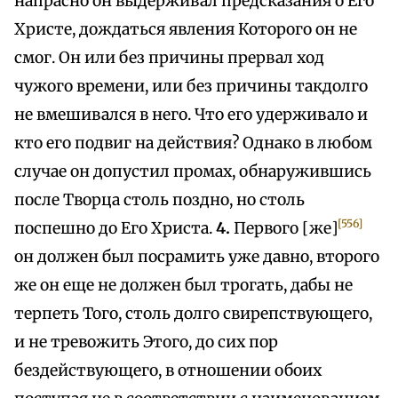
напрасно он выдерживал предсказания о Его
Христе, дождаться явления Которого он не
смог. Он или без причины прервал ход
чужого времени, или без причины такдолго
не вмешивался в него. Что его удерживало и
кто его подвиг на действия? Однако в любом
случае он допустил промах, обнаружившись
после Творца столь поздно, но столь
[556]
поспешно до Его Христа.
4.
Первого [же]
он должен был посрамить уже давно, второго
же он еще не должен был трогать, дабы не
терпеть Того, столь долго свирепствующего,
и не тревожить Этого, до сих пор
бездействующего, в отношении обоих