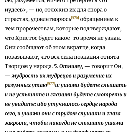
бы, разумеется, ничего претерпеть <от
иудеев>, — но, отложив их для спора о
[576]
страстях, удовлетворюсь
обращением к
тем пророчествам, которые подтверждают,
что Христос будет какое-то время не узнан.
Они сообщают об этом вкратце, когда
показывают, что вся сила познания отнята
Творцом у народа.
5.
Отниму,
— говорит Он,
—
мудрость их мудрецов и разумение их
[577]
разумных утаю
и: ушами будете слышать
и не услышите и глазами будете смотреть и
не увидите: ибо утучнилось сердце народа
сего, и ушами они с трудом слушали и глаза
закрыли, чтобы никогда не слышать ушами