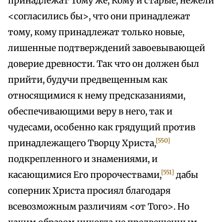
принадлежат Тому же, Кому и старые, нежели
<согласились бы>, что они принадлежат
тому, кому принадлежат только новые,
лишенные подтверждений завоевывающей
доверие древности. Так что он должен был
прийти, будучи предвещенным как
относящимися к нему предсказаниями,
обеспечивающими веру в него, так и
чудесами, особенно как грядущий против
[550]
принадлежащего Творцу Христа,
подкрепленного и знамениями, и
[551]
касающимися Его пророчествами,
дабы
соперник Христа просиял благодаря
всевозможным различиям <от Того>. Но