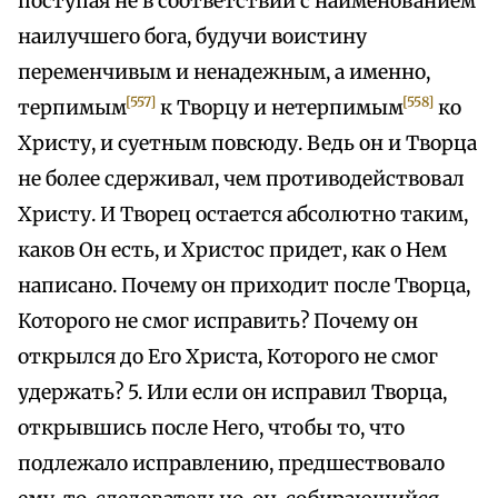
поступая не в соответствии с наименованием
наилучшего бога, будучи воистину
переменчивым и ненадежным, а именно,
[557]
[558]
терпимым
к Творцу и нетерпимым
ко
Христу, и суетным повсюду. Ведь он и Творца
не более сдерживал, чем противодействовал
Христу. И Творец остается абсолютно таким,
каков Он есть, и Христос придет, как о Нем
написано. Почему он приходит после Творца,
Которого не смог исправить? Почему он
открылся до Его Христа, Которого не смог
удержать? 5. Или если он исправил Творца,
открывшись после Него, чтобы то, что
подлежало исправлению, предшествовало