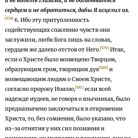
и не видеть глазами, и не догадываться
сердцем и не обратиться, дабы Я исцелил их.
[578]
6. Ибо эту притупленность
содействующих спасению чувств они
заслужили, любя Бога лишь на словах,
[579]
сердцем же далеко отстоя от Него.
Итак,
если о Христе было возвещено Творцом,
[580]
образующим гром, творящим дух
и
возвещающим людям о Своем Христе,
[581]
согласно пророку Иоилю,
если всей
надежде иудеев, не говоря о язычниках, было
предназначено заключаться в откровении
Христа, то, без сомнения, было указано, что
из-за отнятия у них сил познания и