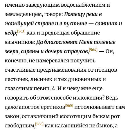
именно заведующим водоснабжением и
земледельцем, говоря:
Помещу реки в
жаждущей стране и в пустыне
—
самшит и
[563]
кедр
;
как и предвещая обращение
язычников:
Да благословят Меня полевые
[564]
звери, сирены и дочери страусов
,
— Он,
конечно, не намеревался получить
счастливые предзнаменования от птенцов
ласточек, лисичек и тех диковинных и
сказочных певиц. 4. И к чему мне еще
говорить об этом способе изложения? Ведь
[565]
даже апостол еретиков
истолковывает сам
закон, оставляющий молотящим быкам рот
[566]
свободным,
как касающийся не быков, а