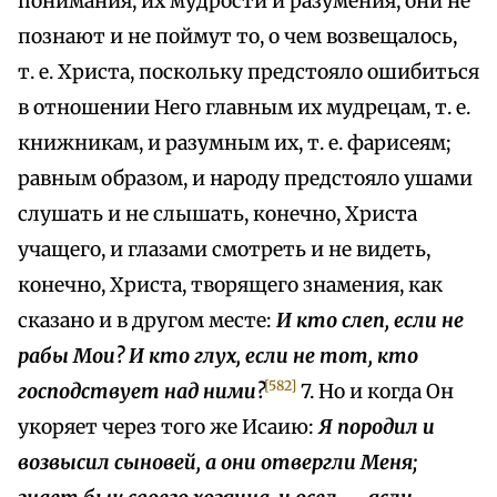
понимания, их мудрости и разумения, они не
познают и не поймут то, о чем возвещалось,
т. е. Христа, поскольку предстояло ошибиться
в отношении Него главным их мудрецам, т. е.
книжникам, и разумным их, т. е. фарисеям;
равным образом, и народу предстояло ушами
слушать и не слышать, конечно, Христа
учащего, и глазами смотреть и не видеть,
конечно, Христа, творящего знамения, как
сказано и в другом месте:
И кто слеп, если не
рабы Мои? И кто глух, если не тот, кто
[582]
господствует над ними?
7. Но и когда Он
укоряет через того же Исаию:
Я породил и
возвысил сыновей, а они отвергли Меня;