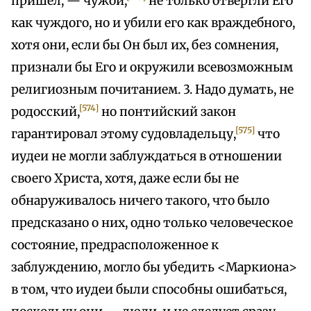
пришел, — чужой,
не только отвергли Его
как чуждого, но и убили его как враждебного,
хотя они, если бы Он был их, без сомнения,
признали бы Его и окружили всевозможным
религиозным почитанием. 3. Надо думать, не
[574]
родосский,
но понтийский закон
[575]
гарантировал этому судовладельцу,
что
иудеи не могли заблуждаться в отношении
своего Христа, хотя, даже если бы не
обнаруживалось ничего такого, что было
предсказано о них, одно только человеческое
состояние, предрасположенное к
заблуждению, могло бы убедить <Маркиона>
в том, что иудеи были способны ошибаться,