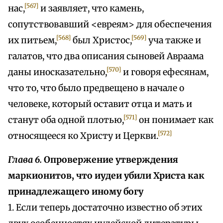
[567]
нас,
и заявляет, что камень,
сопутствовавший <евреям> для обеспечения
[568]
[569]
их питьем,
был Христос,
уча также и
галатов, что два описания сыновей Авраама
[570]
даны иносказательно,
и говоря ефесянам,
что то, что было предвещено в начале о
человеке, который оставит отца и мать и
[571]
станут оба одной плотью,
он понимает как
[572]
относящееся ко Христу и Церкви.
Глава 6.
Опровержение утверждения
маркионитов, что иудеи убили Христа как
принадлежащего иному богу
1. Если теперь достаточно известно об этих