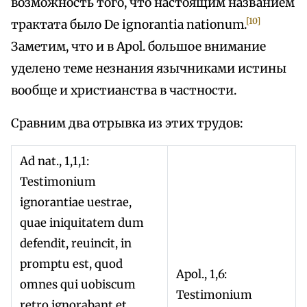
возможность того, что настоящим названием
[10]
трактата было De ignorantia nationum.
Заметим, что и в Apol. большое внимание
уделено теме незнания язычниками истины
вообще и христианства в частности.
Сравним два отрывка из этих трудов:
Ad nat., 1,1,1:
Testimonium
ignorantiae uestrae,
quae iniquitatem dum
defendit, reuincit, in
promptu est, quod
Apol., 1,6:
omnes qui uobiscum
Testimonium
retro ignorabant et