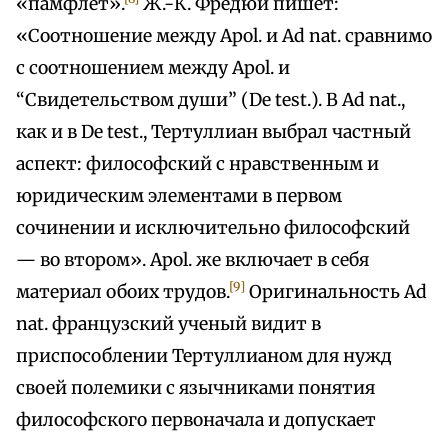
«памфлет».
Ж.-К. Фредюй пишет:
«Соотношение между Apol. и Ad nat. сравнимо
с соотношением между Apol. и
“Свидетельством души” (De test.). В Ad nat.,
как и в De test., Тертуллиан выбрал частный
аспект: философский с нравственным и
юридическим элементами в первом
сочинении и исключительно философский
— во втором». Apol. же включает в себя
[9]
материал обоих трудов.
Оригинальность Ad
nat. французский ученый видит в
приспособлении Тертуллианом для нужд
своей полемики с язычниками понятия
философского первоначала и допускает