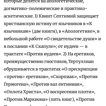
которые делятся на апологетические,
догматико-полемические и практико-
аскетические. 1) Квинт Септимий защищает
христианскую истину от язычников в «К
язычникам» (две книги), в «Апологетике», в
небольшой работе «О свидетельстве души» и
в послании «К Скапуле»; от иудеев — в
трактате «Против иудеев». 2) На еретиков,
преимущественно гностиков, Тертуллиан
обрушивается в трактатах «О прескрипции
<против> еретиков», «Скорпиак», «Против
Гермогена», «Против вал ентиниан»,
«Оплота Христа», «О воскресении плоти»,
«Против Маркиона» (пять книг), «Против