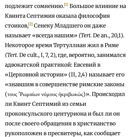
[1]
подлежит сомнению.
Большое влияние на
Квинта Септимия оказала философия
[2]
стоиков,
Сенеку Младшего он даже
называет «всегда нашим»
(Tert.
De an., 20,1).
Некоторое время Тертуллиан жил в Риме
(Tert.
De cult., I, 7, 2), где, вероятно, занимался
адвокатской практикой: Евсевий в
«Церковной истории» (II, 2,4) называет его
«знавшим в совершенстве римские законы
(τους 'Ρωμαίων νόμους ήκριβωκώς)». Происходил
ли Квинт Септимий из семьи
проконсульского центуриона и был ли он
после своего обращения в христианство
рукоположен в пресвитеры, как сообщает