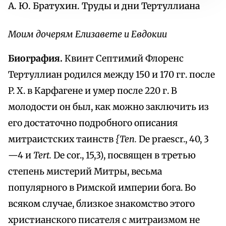
А. Ю. Братухин. Труды и дни Тертуллиана
Моим дочерям Елизавете и Евдокии
Биография.
Квинт Септимий Флоренс
Тертуллиан родился между 150 и 170 гг. после
P. X. в Карфагене и умер после 220 г. В
молодости он был, как можно заключить из
его достаточно подробного описания
митраистских таинств
{Теп.
De praescr., 40, 3
—4 и
Tert.
De cor., 15,3), посвящен в третью
степень мистерий Митры, весьма
популярного в Римской империи бога. Во
всяком случае, близкое знакомство этого
христианского писателя с митраизмом не