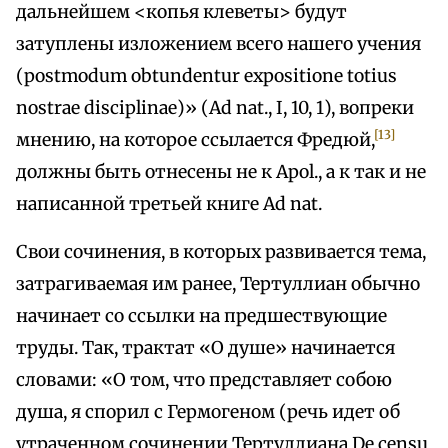
дальнейшем <копья клеветы> будут
затуплены изложением всего нашего учения
(postmodum obtundentur expositione totius
nostrae disciplinae)» (Ad nat., I, 10, 1), вопреки
[13]
мнению, на которое ссылается Фредюй,
должны быть отнесены не к Apol., а к так и не
написанной третьей книге Ad nat.
Свои сочинения, в которых развивается тема,
затрагиваемая им ранее, Тертуллиан обычно
начинает со ссылки на предшествующие
труды. Так, трактат «О душе» начинается
словами: «О том, что представляет собою
душа, я спорил с Гермогеном (речь идет об
утраченном сочинении Тертуллиана De censu