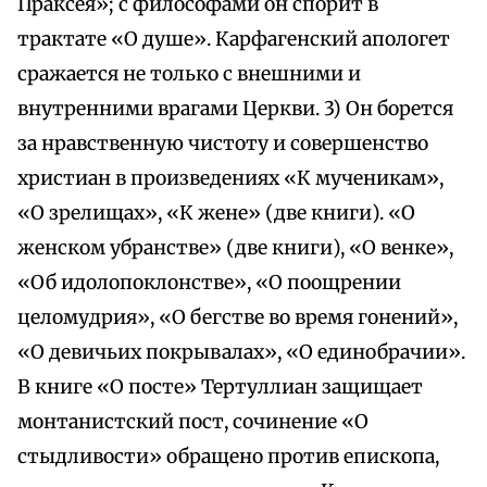
Праксея»; с философами он спорит в
трактате «О душе». Карфагенский апологет
сражается не только с внешними и
внутренними врагами Церкви. 3) Он борется
за нравственную чистоту и совершенство
христиан в произведениях «К мученикам»,
«О зрелищах», «К жене» (две книги). «О
женском убранстве» (две книги), «О венке»,
«Об идолопоклонстве», «О поощрении
целомудрия», «О бегстве во время гонений»,
«О девичьих покрывалах», «О единобрачии».
В книге «О посте» Тертуллиан защищает
монтанистский пост, сочинение «О
стыдливости» обращено против епископа,