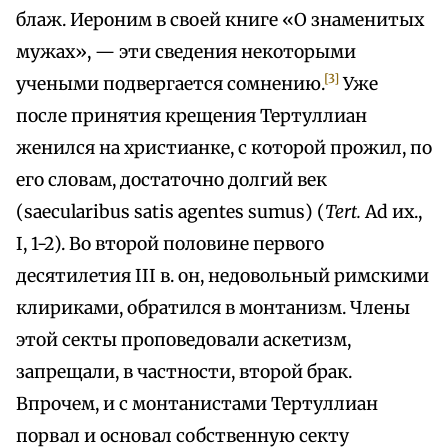
блаж. Иероним в своей книге «О знаменитых
мужах», — эти сведения некоторыми
[3]
учеными подвергается сомнению.
Уже
после принятия крещения Тертуллиан
женился на христианке, с которой прожил, по
его словам, достаточно долгий век
(saecularibus satis agentes sumus) (
Tert.
Ad их.,
I, 1-2). Во второй половине первого
десятилетия III в. он, недовольный римскими
клириками, обратился в монтанизм. Члены
этой секты проповедовали аскетизм,
запрещали, в частности, второй брак.
Впрочем, и с монтанистами Тертуллиан
порвал и основал собственную секту