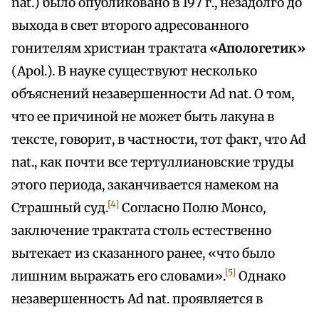
nat.) было опубликовано в 197 г., незадолго до
выхода в свет второго адресованного
гонителям христиан трактата
«Апологетик»
(Apol.). В науке существуют несколько
объяснений незавершенности Ad nat. О том,
что ее причиной не может быть лакуна в
тексте, говорит, в частности, тот факт, что Ad
nat., как почти все тертуллиановские труды
этого периода, заканчивается намеком на
[4]
Страшный суд.
Согласно Полю Монсо,
заключение трактата столь естественно
вытекает из сказанного ранее, «что было
[5]
лишним выражать его словами».
Однако
незавершенность Ad nat. проявляется в