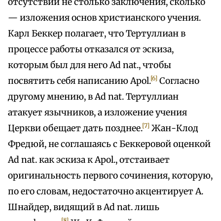
отсутствии не столько заключения, сколько
— изложения основ христианского учения.
Карл Беккер полагает, что Тертуллиан в
процессе работы отказался от эскиза,
которым был для него Ad nat., чтобы
[6]
посвятить себя написанию Apol.
Согласно
другому мнению, в Ad nat. Тертуллиан
атакует язычников, а изложение учения
[7]
Церкви обещает дать позднее.
Жан-Клод
Фредюй, не соглашаясь с Беккеровой оценкой
Ad nat. как эскиза к Apol., отстаивает
оригинальность первого сочинения, которую,
по его словам, недостаточно акцентирует А.
Шнайдер, видящий в Ad nat. лишь
[8]