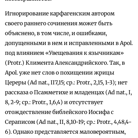
Игнорирование карфагенским автором
своего раннего сочинения может быть
объяснено, в том числе, и ошибками,
допущенными в нем и исправленными в Apol.
под влиянием «Увещевания к язычникам»
(Protr.) Климента Александрийского. Так, в
Apol. уже нет слов о похищении жрицы
Цереры (Ad nat., II7,15; ср.: Protr., 2,15, 1-3); нет
рассказа о Псамметихе и младенцах (Ad nat., I,
8, 2-9; ср.: Protr., 1,6,4) и отсутствует
отождествление библейского Иосифа с
Сераписом (Ad nat., II, 8,10-19; ср.: Protr., 4,48,4-
6). Однако представляется маловероятным,