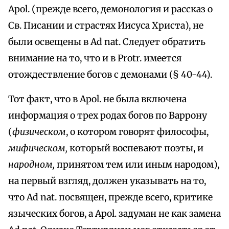
Apol. (прежде всего, демонология и рассказ о
Св. Писании и страстях Иисуса Христа), не
были освещены в Ad nat. Следует обратить
внимание на то, что и в Protr. имеется
отождествление богов с демонами (§ 40-44).
Тот факт, что в Apol. не была включена
информация о трех родах богов по Варрону
(
физическом
, о котором говорят философы,
мифическом,
который воспевают поэты, и
народном,
принятом тем или иным народом),
на первый взгляд, должен указывать на то,
что Ad nat. посвящен, прежде всего, критике
языческих богов, a Apol. задуман не как замена