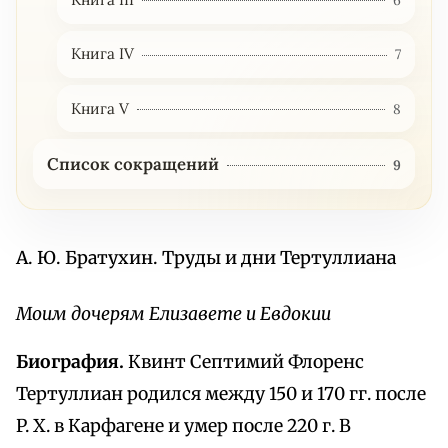
6
Книга IV
7
Книга V
8
Список сокращений
9
А. Ю. Братухин. Труды и дни Тертуллиана
Моим дочерям Елизавете и Евдокии
Биография.
Квинт Септимий Флоренс
Тертуллиан родился между 150 и 170 гг. после
P. X. в Карфагене и умер после 220 г. В