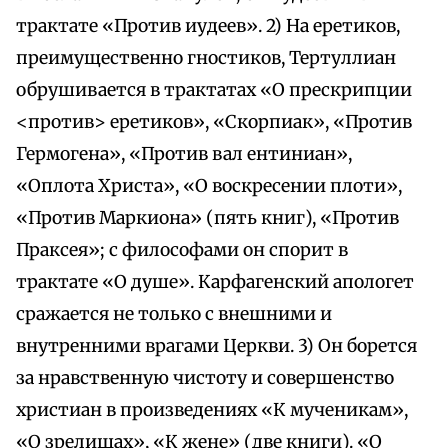
трактате «Против иудеев». 2) На еретиков,
преимущественно гностиков, Тертуллиан
обрушивается в трактатах «О прескрипции
<против> еретиков», «Скорпиак», «Против
Гермогена», «Против вал ентиниан»,
«Оплота Христа», «О воскресении плоти»,
«Против Маркиона» (пять книг), «Против
Праксея»; с философами он спорит в
трактате «О душе». Карфагенский апологет
сражается не только с внешними и
внутренними врагами Церкви. 3) Он борется
за нравственную чистоту и совершенство
христиан в произведениях «К мученикам»,
«О зрелищах», «К жене» (две книги). «О