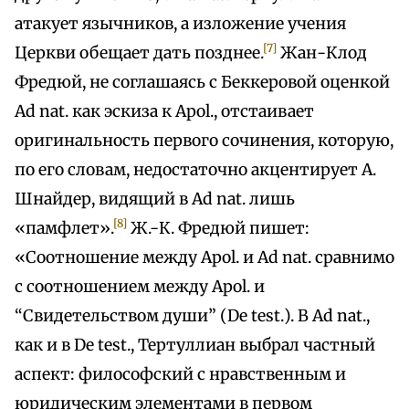
атакует язычников, а изложение учения
[7]
Церкви обещает дать позднее.
Жан-Клод
Фредюй, не соглашаясь с Беккеровой оценкой
Ad nat. как эскиза к Apol., отстаивает
оригинальность первого сочинения, которую,
по его словам, недостаточно акцентирует А.
Шнайдер, видящий в Ad nat. лишь
[8]
«памфлет».
Ж.-К. Фредюй пишет:
«Соотношение между Apol. и Ad nat. сравнимо
с соотношением между Apol. и
“Свидетельством души” (De test.). В Ad nat.,
как и в De test., Тертуллиан выбрал частный
аспект: философский с нравственным и
юридическим элементами в первом