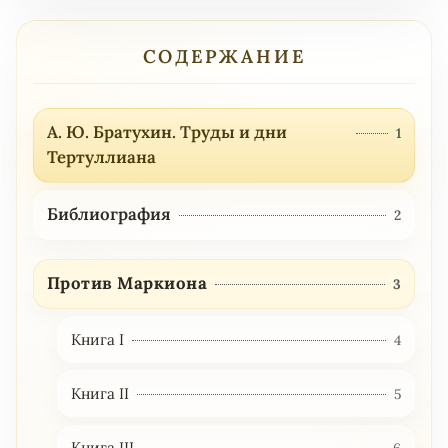
СОДЕРЖАНИЕ
А. Ю. Братухин. Труды и дни
1
Тертуллиана
Библиография
2
Против Маркиона
3
Книга I
4
Книга II
5
Книга III