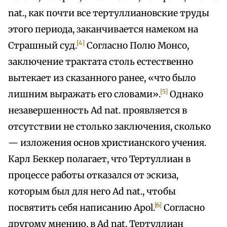
nat., как почти все тертуллиановские труды
этого периода, заканчивается намеком на
[4]
Страшный суд.
Согласно Полю Монсо,
заключение трактата столь естественно
вытекает из сказанного ранее, «что было
[5]
лишним выражать его словами».
Однако
незавершенность Ad nat. проявляется в
отсутствии не столько заключения, сколько
— изложения основ христианского учения.
Карл Беккер полагает, что Тертуллиан в
процессе работы отказался от эскиза,
которым был для него Ad nat., чтобы
[6]
посвятить себя написанию Apol.
Согласно
другому мнению, в Ad nat. Тертуллиан