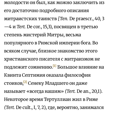
молодости он был, как можно заключить из
его достаточно подробного описания
митраистских таинств
{Теп.
De praescr., 40, 3
—4 и
Tert.
De cor., 15,3), посвящен в третью
степень мистерий Митры, весьма
популярного в Римской империи бога. Во
всяком случае, близкое знакомство этого
христианского писателя с митраизмом не
[1]
подлежит сомнению.
Большое влияние на
Квинта Септимия оказала философия
[2]
стоиков,
Сенеку Младшего он даже
называет «всегда нашим»
(Tert.
De an., 20,1).
Некоторое время Тертуллиан жил в Риме
(Tert.
De cult., I, 7, 2), где, вероятно, занимался