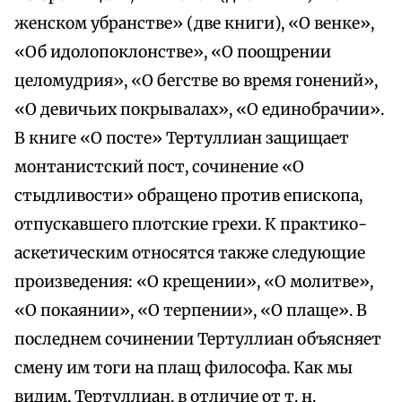
женском убранстве» (две книги), «О венке»,
«Об идолопоклонстве», «О поощрении
целомудрия», «О бегстве во время гонений»,
«О девичьих покрывалах», «О единобрачии».
В книге «О посте» Тертуллиан защищает
монтанистский пост, сочинение «О
стыдливости» обращено против епископа,
отпускавшего плотские грехи. К практико-
аскетическим относятся также следующие
произведения: «О крещении», «О молитве»,
«О покаянии», «О терпении», «О плаще». В
последнем сочинении Тертуллиан объясняет
смену им тоги на плащ философа. Как мы
видим, Тертуллиан, в отличие от т. н.