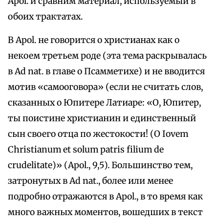
Apol. и сравним материал, используемый в
обоих трактатах.
В Apol. не говорится о христианах как о
некоем третьем роде (эта тема раскрывалась
в Ad nat. в главе о Псамметихе) и не вводится
мотив «самооговора» (если не считать слов,
сказанных о Юпитере Латиаре: «О, Юпитер,
ты поистине христианин и единственный
сын своего отца по жестокости! (О Iovem
Christianum et solum patris filium de
crudelitate)» (Apol., 9,5). Большинство тем,
затронутых в Ad nat., более или менее
подробно отражаются в Apol., в то время как
много важных моментов, вошедших в текст