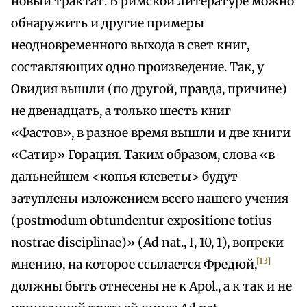
новый трактат. В римской литературе можно
обнаружить и другие примеры
неодновременного выхода в свет книг,
составляющих одно произведение. Так, у
Овидия вышли (по другой, правда, причине)
не двенадцать, а только шесть книг
«Фастов», в разное время вышли и две книги
«Сатир» Горация. Таким образом, слова «в
дальнейшем <копья клеветы> будут
затуплены изложением всего нашего учения
(postmodum obtundentur expositione totius
nostrae disciplinae)» (Ad nat., I, 10, 1), вопреки
[13]
мнению, на которое ссылается Фредюй,
должны быть отнесены не к Apol., а к так и не