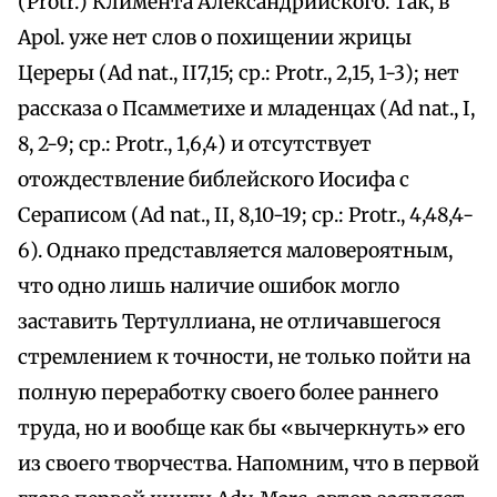
(Protr.) Климента Александрийского. Так, в
Apol. уже нет слов о похищении жрицы
Цереры (Ad nat., II7,15; ср.: Protr., 2,15, 1-3); нет
рассказа о Псамметихе и младенцах (Ad nat., I,
8, 2-9; ср.: Protr., 1,6,4) и отсутствует
отождествление библейского Иосифа с
Сераписом (Ad nat., II, 8,10-19; ср.: Protr., 4,48,4-
6). Однако представляется маловероятным,
что одно лишь наличие ошибок могло
заставить Тертуллиана, не отличавшегося
стремлением к точности, не только пойти на
полную переработку своего более раннего
труда, но и вообще как бы «вычеркнуть» его
из своего творчества. Напомним, что в первой