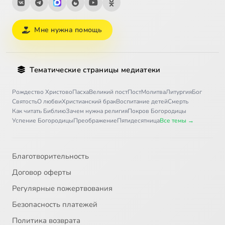
Мне нужна помощь
Тематические страницы медиатеки
Рождество Христово
Пасха
Великий пост
Пост
Молитва
Литургия
Бог
Святость
О любви
Христианский брак
Воспитание детей
Смерть
Как читать Библию
Зачем нужна религия
Покров Богородицы
Успение Богородицы
Преображение
Пятидесятница
Все темы →
Благотворительность
Договор оферты
Регулярные пожертвования
Безопасность платежей
Политика возврата