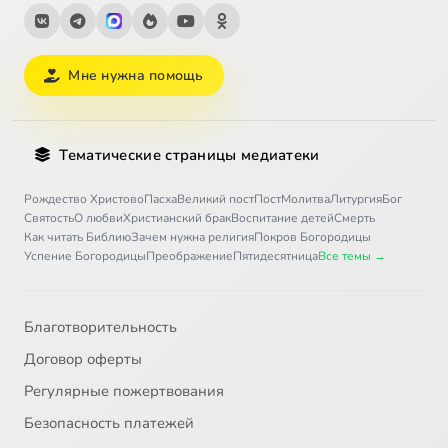
Мне нужна помощь
Тематические страницы медиатеки
Рождество Христово
Пасха
Великий пост
Пост
Молитва
Литургия
Бог
Святость
О любви
Христианский брак
Воспитание детей
Смерть
Как читать Библию
Зачем нужна религия
Покров Богородицы
Успение Богородицы
Преображение
Пятидесятница
Все темы →
Благотворительность
Договор оферты
Регулярные пожертвования
Безопасность платежей