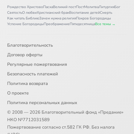
Рождество Христово
Пасха
Великий пост
Пост
Молитва
Литургия
Бог
Святость
О любви
Христианский брак
Воспитание детей
Смерть
Как читать Библию
Зачем нужна религия
Покров Богородицы
Успение Богородицы
Преображение
Пятидесятница
Все темы →
Благотворительность
Договор оферты
Регулярные пожертвования
Безопасность платежей
Политика возврата
О проекте
Политика персональных данных
© 2008 — 2026 Благотворительный фонд «Предание»
НКО №7712031589
Пожертвование согласно ст.582 ГК РФ. Без налога