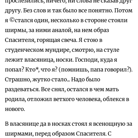
прослезились, ничего, ни слова не сказав друг
другу. Без слов и так было все понятно. Потом
я ©стался один, несколько в стороне стояли
ширмы, за ними аналой, на нем образ
Спасителя, горящая свеча. Я стою в
студенческом мундире, смотрю, на стуле
лежит власяница, носки. Господи, куда я
попал? Кто*, что я? (помнишь, папа говорил?).
Страшно, жутко стало... Надо было
раздеваться. Все снял, остался в чем мать
родила, отложил ветхого человека, облекся в
нового.
В власянице да в носках стоял я всенощную за
ширмами, перед образом Спасителя. С