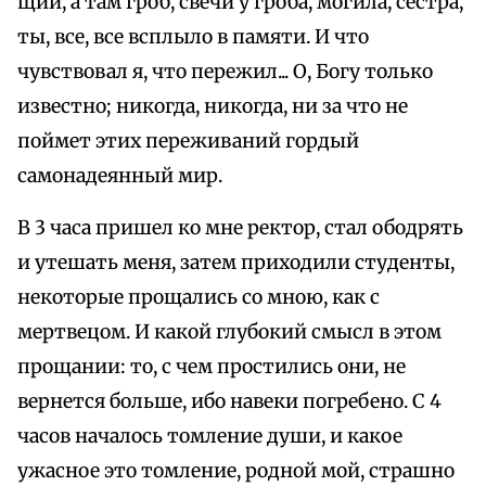
щий, а там гроб, свечи у гроба, могила, сестра,
ты, все, все всплыло в памяти. И что
чувствовал я, что пережил... О, Богу только
известно; никогда, никогда, ни за что не
поймет этих переживаний гордый
самонадеянный мир.
В 3 часа пришел ко мне ректор, стал ободрять
и утешать меня, затем приходили студенты,
некоторые прощались со мною, как с
мертвецом. И какой глубокий смысл в этом
прощании: то, с чем простились они, не
вернется больше, ибо навеки погребено. С 4
часов началось томление души, и какое
ужасное это томление, родной мой, страшно