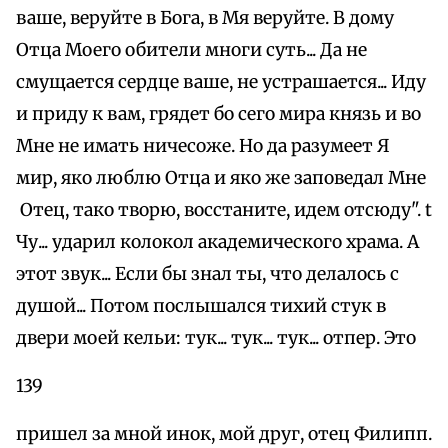
ваше, веруйте в Бога, в Мя веруйте. В дому
Отца Моего обители многи суть... Да не
смущается сердце ваше, не устрашается... Иду
и приду к вам, грядет бо сего мира князь и во
Мне не имать ничесоже. Но да разумеет Я
мир, яко люблю Отца и яко же заповедал Мне
Отец, тако творю, восстаните, идем отсюду". t
Чу... ударил колокол академического храма. А
этот звук... Если бы знал ты, что делалось с
душой... Потом послышался тихий стук в
двери моей кельи: тук... тук... тук... отпер. Это
139
пришел за мной инок, мой друг, отец Филипп.