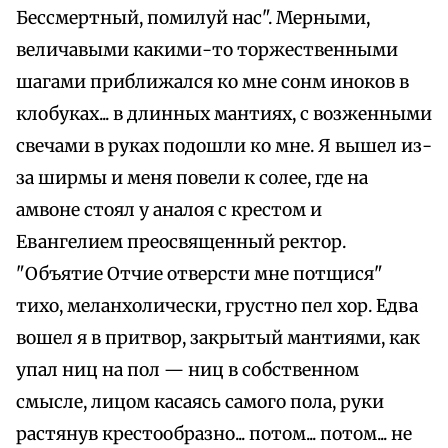
Бессмертный, помилуй нас". Мерными,
величавыми какими-то торжественными
шагами приближался ко мне сонм иноков в
клобуках... в длинных мантиях, с возженными
свечами в руках подошли ко мне. Я вышел из-
за ширмы и меня повели к солее, где на
амвоне стоял у аналоя с крестом и
Евангелием преосвященный ректор.
"Объятие Отчие отверсти мне потщися"
тихо, меланхолически, грустно пел хор. Едва
вошел я в притвор, закрытый мантиями, как
упал ниц на пол — ниц в собственном
смысле, лицом касаясь самого пола, руки
растянув крестообразно... потом... потом... не