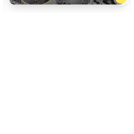
Думаем
Умберто Эко: идти ли за
Христом
Марина Михайлова
17 февр
Роман Умберто Эко «Имя розы» был написан в
1980 году и сразу стал знаменитым. Но что
скрывается за внешней детективной сюжетной
линией? Марина Михайлова — философ,
филолог, профессор философии РХГА
рассказывает о своих впечатлениях от книги.