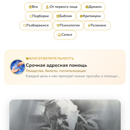
Все
От первого лица
Думаем
Подборки
Библия
Критикуем
Разбираемся
Психология
Резонанс
Семья
БЛАГОТВОРИТЕЛЬНОСТЬ
Срочная адресная помощь
Лекарства, билеты, госпитализация
Каждый день к нам приходят новые просьбы о помощи.
Часто оказывается, что помощь нужна даже не сегодня –
она нужна была вчера: в приеме лекарств образовался
недопустимый, опасный п…