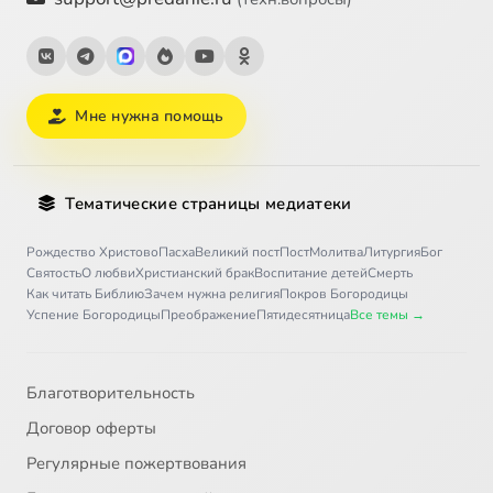
Мне нужна помощь
Тематические страницы медиатеки
Рождество Христово
Пасха
Великий пост
Пост
Молитва
Литургия
Бог
Святость
О любви
Христианский брак
Воспитание детей
Смерть
Как читать Библию
Зачем нужна религия
Покров Богородицы
Успение Богородицы
Преображение
Пятидесятница
Все темы →
Благотворительность
Договор оферты
Регулярные пожертвования