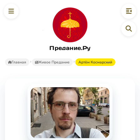
Предание.Ру
Главная
Живое Предание
Артём Космарский