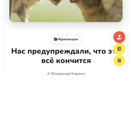
Критикуем
Нас предупреждали, что это
всё кончится
Владимир Берхин
6 авг
О ценности цитат из умных книг в тот момент,
когда жизнь громко напомнит о себе. Или
почему мы закрыли форум на портале
"Предание"