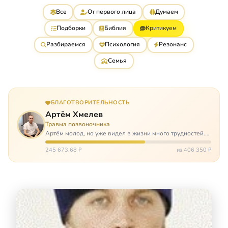
Все
От первого лица
Думаем
Подборки
Библия
Критикуем
Разбираемся
Психология
Резонанс
Семья
БЛАГОТВОРИТЕЛЬНОСТЬ
Артём Хмелев
Травма позвоночника
Артём молод, но уже видел в жизни много трудностей.
Он сирота, привык заботится о себе сам, но, когда
случилось несчастье, и он был парализован – остался на
245 673,68 ₽
из 406 350 ₽
попечении бабушки. И кр…