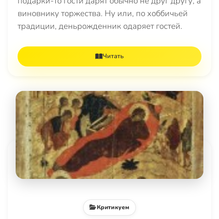
подарки-то гости дарят обычно не друг другу, а
виновнику торжества. Ну или, по хоббичьей
традиции, деньрожденник одаряет гостей.
Читать
Критикуем