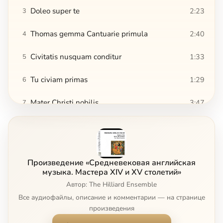
Doleo super te
2:23
3
Thomas gemma Cantuarie primula
2:40
4
Civitatis nusquam conditur
1:33
5
Tu civiam primas
1:29
6
Mater Christi nobilis
3:47
7
Ite missa est
6:01
8
Alleluia
3:50
9
Произведение «Средневековая английская
Anna Mater Matris Christi
4:08
10
музыка. Мастера XIV и XV столетий»
Автор: The Hilliard Ensemble
There is no rose of such virtue
8:18
11
Все аудиофайлы, описание и комментарии — на странице
произведения
Tota pulcra es amica mea
4:18
12
Сейчас