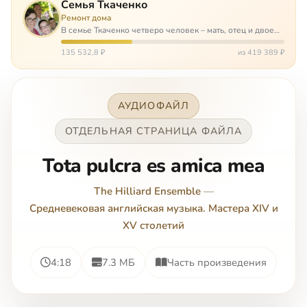
Семья Ткаченко
Ремонт дома
В семье Ткаченко четверо человек – мать, отец и двое
сыновей. И это семья – крепость. У них столько проблем
и бед, что хватило бы на много семей. Трое из четверых
135 532,8 ₽
из 419 389 ₽
– тяжело больны.…
АУДИОФАЙЛ
ОТДЕЛЬНАЯ СТРАНИЦА ФАЙЛА
Tota pulcra es amica mea
The Hilliard Ensemble
—
Средневековая английская музыка. Мастера XIV и
XV столетий
4:18
7.3 МБ
Часть произведения