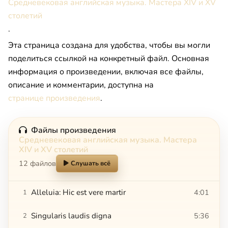
Средневековая английская музыка. Мастера XIV и XV
столетий
.
Эта страница создана для удобства, чтобы вы могли
поделиться ссылкой на конкретный файл. Основная
информация о произведении, включая все файлы,
описание и комментарии, доступна на
странице произведения
.
Файлы произведения
Средневековая английская музыка. Мастера
XIV и XV столетий
12 файлов
Слушать всё
Alleluia: Hic est vere martir
4:01
1
Singularis laudis digna
5:36
2