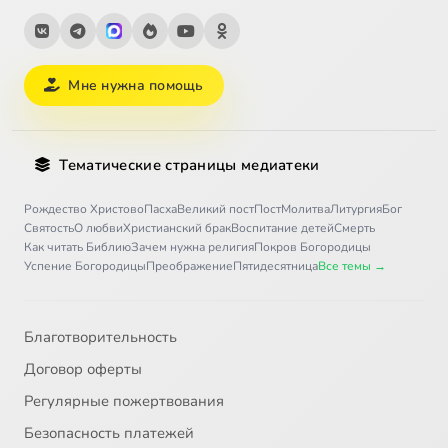
Мне нужна помощь
Тематические страницы медиатеки
Рождество Христово
Пасха
Великий пост
Пост
Молитва
Литургия
Бог
Святость
О любви
Христианский брак
Воспитание детей
Смерть
Как читать Библию
Зачем нужна религия
Покров Богородицы
Успение Богородицы
Преображение
Пятидесятница
Все темы →
Благотворительность
Договор оферты
Регулярные пожертвования
Безопасность платежей