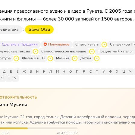
кция православного аудио и видео в Рунете. С 2005 года 
книги и фильмы — более 30 000 записей от 1500 авторов.
едиатека
Slava Otzu
Сделано в Предании
Популярное
С чего начать
Священное П
лужебные тексты
Святоотеческое наследие
Предметный каталог
ратура
Фильмы и ТВ
Музыка
Детям
Д
Е
Ё
Ж
З
И
К
Л
М
Н
О
П
Р
С
Т
У
Ф
Х
Ц
Ч
S
T
V
ГОТВОРИТЕЛЬНОСТЬ
ина Мусина
а Мусина, 21 год, город Усинск. Детский церебральный паралич, перед
ах или коляске. Аделине требуется помощь, чтобы ноги окончательно н
ться…
,36 ₽
из 476 650 ₽