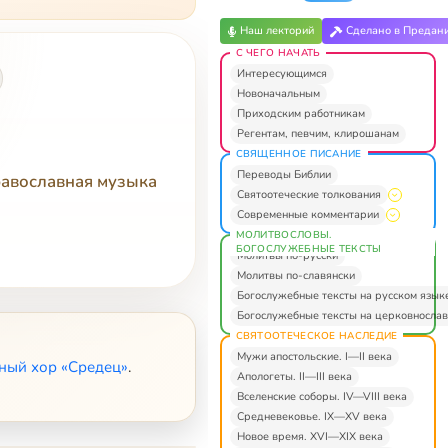
Наш лекторий
Сделано в Предан
С ЧЕГО НАЧАТЬ
Интересующимся
Новоначальным
Приходским работникам
Регентам, певчим, клирошанам
СВЯЩЕННОЕ ПИСАНИЕ
Переводы Библии
равославная музыка
Святоотеческие толкования
Современные комментарии
МОЛИТВОСЛОВЫ.
БОГОСЛУЖЕБНЫЕ ТЕКСТЫ
Молитвы по-русски
Молитвы по-славянски
Богослужебные тексты на русском язык
Богослужебные тексты на церковнослав
СВЯТООТЕЧЕСКОЕ НАСЛЕДИЕ
Мужи апостольские. I—II века
ный хор «Средец»
.
Апологеты. II—III века
Вселенские соборы. IV—VIII века
Средневековье. IX—XV века
Новое время. XVI—XIX века