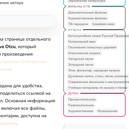
Зарубежная литература
ения автора
ФИЛЬМЫ И ТВ
Документальные фильмы
Художественные фильмы
ТВ-передачи
Семейное кино
МУЗЫКА
Богослужебное пение Русской Правосл
на странице отдельного
Колокольный звон
va Otzu
, который
Песнопения поместных церквей
Классическая музыка
ю произведения
Авторская песня
 голоса»: Болгарская
Эстрадная песня
узыка
Этно, фольклор, народная музыка
Духовные канты, стихи, песни, романсы
Современная вокальная и инструментал
здана для удобства,
Учебные материалы по музыке и пению
 поделиться ссылкой на
ДЕТЯМ
Просветительское
л. Основная информация
Развлекательное
, включая все файлы,
Художественное
Музыкальное
ентарии, доступна на
ведения
.