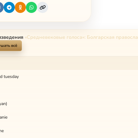
изведения
«Средневековые голоса»: Болгарская правосл
шать всё
od tuesday
yan)
anie
he