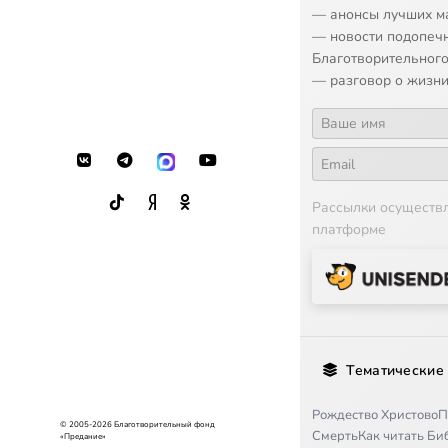
17
O Tebe Radue
— анонсы лучших м
— новости подопеч
18
Elitzi vo Hrist
Благотворительного
— разговор о жизни
Рассылки осуществ
платформе
Тематические
Рождество Христово
П
© 2005-2026 Благотворительный фонд
Смерть
Как читать Б
«Предание»