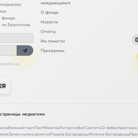
нуждающимся
tsya
атериалов;
ных
О фонде
a Krestitesya (Morfov)
 фонда;
Новости
 по Евангелию.
Отчёты
Им помогли
Программы
ляются на
 страницы медиатеки
асха
Великий пост
Пост
Молитва
Литургия
Бог
Святость
О любви
Христианс
иблию
Зачем нужна религия
Покров Богородицы
Успение Богородицы
Пре