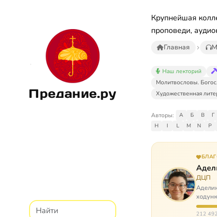
Крупнейшая колле
проповеди, аудио
Главная
М
Наш лекторий
Молитвословы. Богос
Предание.ру
Художественная лите
Авторы:
А
Б
В
Г
H
I
L
M
N
P
БЛА
Адел
ДЦП
Аделин
ходунк
слуша
212 492