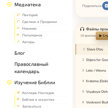
Медиатека
Поделиться:
Лекторий
Сделано в Предании
Новинки
Файлы про
Популярное
18 файлов
Слу
Авторы
1
Slava Otzu
Блог
2
Stijera for Go
Православный
календарь
3
Leto i Wesnu
4
Kratema (Doki
Изучение Библии
5
Vsyakoye Dich
Колледж Наследие
Библия в искусстве
6
Voskresni Boz
Записаться