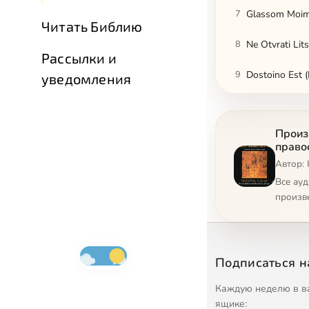
7
Glassom Moi
Читать Библию
8
Ne Otvrati Lit
Рассылки и
9
Dostoino Est (
уведомления
10
Slavoslovie
Произ
11
Svetisja
право
Автор:
12
Bog Gospod
Все ау
13
Blagoslovie D
произв
14
Slava i Nine E
15
Cherubikon (Ch
Подписаться н
16
Rozhdestvo T
Каждую неделю в в
ящике: