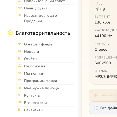
Попечительский совет
КОДЕК
Наши друзья
mjpeg
Известные люди о
БИТРЕЙТ
Предании
136 kbps
ЧАСТОТА ДИ
Благотворительность
44100 Hz
О нашем фонде
КАНАЛЫ
Стерео
Новости
РАЗРЕШЕНИ
Отчёты
500×500
Им помогли
ФОРМАТ
Мы помним
MP2/3 (MPEG 
Программы фонда
Мне нужна помощь
Слушать
Контакты
Все платежи
Все файл
Реквизиты