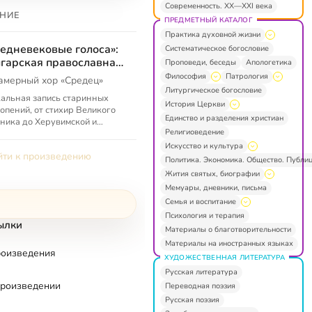
Современность. XX—XXI века
НИЕ
ПРЕДМЕТНЫЙ КАТАЛОГ
Практика духовной жизни
едневековые голоса»:
Систематическое богословие
гарская православная
Проповеди, беседы
Апологетика
зыка
Философия
Патрология
амерный хор «Средец»
Литургическое богословие
альная запись старинных
История Церкви
опений, от стихир Великого
Единство и разделения христиан
ника до Херувимской и
Религиоведение
аря Рождества Христова.
ченные в него композиции,
Искусство и культура
ти к произведению
 к...
Политика. Экономика. Общество. Публи
Жития святых, биографии
Мемуары, дневники, письма
Семья и воспитание
Психология и терапия
ылки
Материалы о благотворительности
Материалы на иностранных языках
роизведения
ХУДОЖЕСТВЕННАЯ ЛИТЕРАТУРА
Русская литература
произведении
Переводная поэзия
Русская поэзия