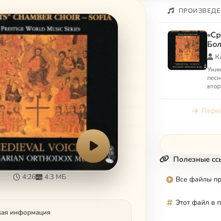
ПРОИЗВЕДЕ
«Ср
Бол
му
К
Уник
песн
втор
троп
Вклю
Перей
такие
Полезные сс
4:26
4.3 МБ
Все файлы п
Этот файл в 
кая информация