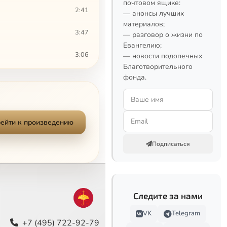
почтовом ящике:
2:41
— анонсы лучших
материалов;
3:47
— разговор о жизни по
Евангелию;
3:06
— новости подопечных
Благотворительного
3:23
фонда.
2:13
1:24
ейти к произведению
4:09
Подписаться
3:18
7:31
Следите за нами
2:12
VK
Telegram
+7 (495) 722-92-79