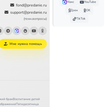
Макс
YouTube
2:36
fond@predanie.ru
Дзен
OK
support@predanie.ru
2:10
(техн.вопросы)
TikTok
Мне нужна помощь
кий брак
Воспитание детей
ображение
Пятидесятница