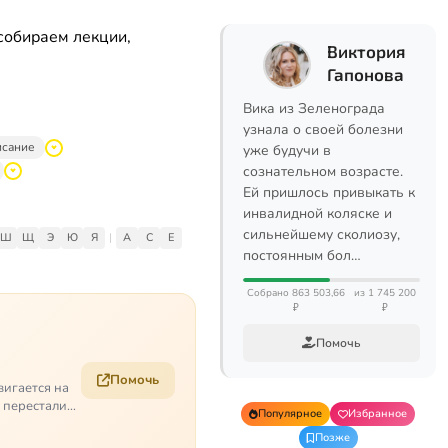
собираем лекции,
Виктория
Гапонова
Вика из Зеленограда
узнала о своей болезни
исание
уже будучи в
сознательном возрасте.
Ей пришлось привыкать к
инвалидной коляске и
сильнейшему сколиозу,
Ш
Щ
Э
Ю
Я
|
A
C
E
постоянным бол…
Собрано 863 503,66
из 1 745 200
₽
₽
Помочь
Помочь
вигается на
е перестали
Популярное
Избранное
Позже