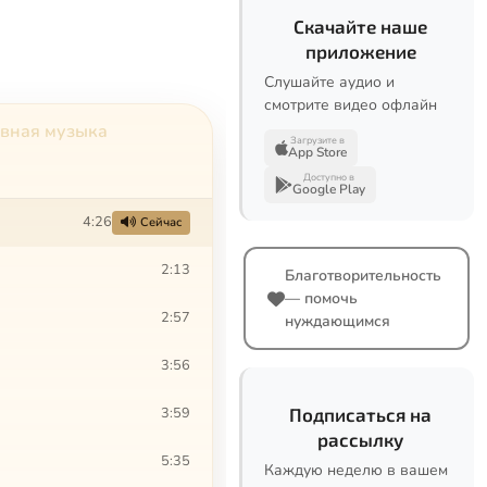
Скачайте наше
приложение
Слушайте аудио и
смотрите видео офлайн
авная музыка
Загрузите в
App Store
Доступно в
Google Play
4:26
Сейчас
2:13
Благотворительность
— помочь
2:57
нуждающимся
3:56
3:59
Подписаться на
рассылку
5:35
Каждую неделю в вашем