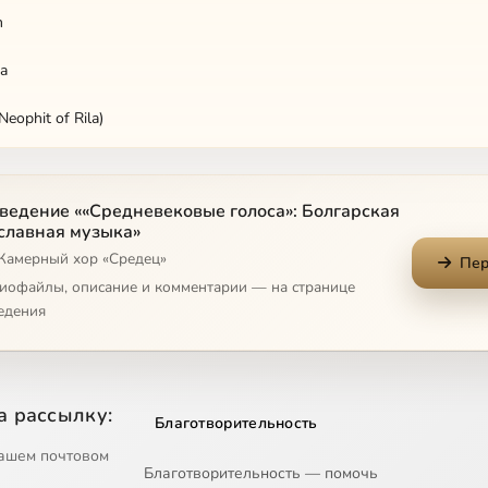
m
sa
Neophit of Rila)
ведение ««Средневековые голоса»: Болгарская
славная музыка»
 Камерный хор «Средец»
Пер
диофайлы, описание и комментарии — на странице
ushe Moya, Gos Podi
едения
dinorodny Sine
ristov)
а рассылку:
Благотворительность
voe
ашем почтовом
Благотворительность — помочь