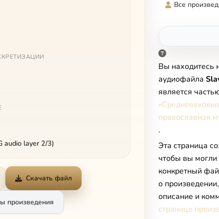
Все произвед
СКРЕТИЗАЦИИ
Вы находитесь 
аудиофайла
Sla
является часть
«Средневековые
Е
православная м
.
audio layer 2/3)
Эта страница со
чтобы вы могли
конкретный фай
Скачать файл
о произведении
описание и комм
ы произведения
странице произ