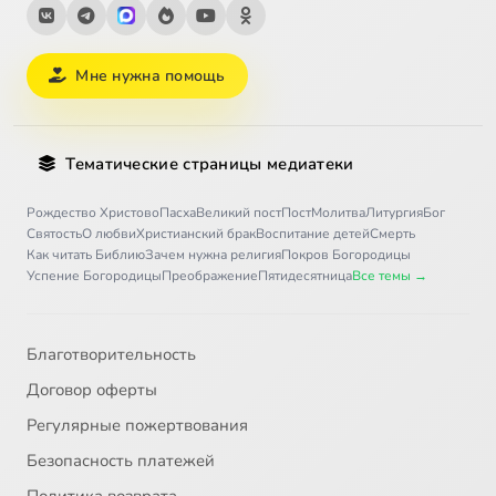
Мне нужна помощь
Тематические страницы медиатеки
Рождество Христово
Пасха
Великий пост
Пост
Молитва
Литургия
Бог
Святость
О любви
Христианский брак
Воспитание детей
Смерть
Как читать Библию
Зачем нужна религия
Покров Богородицы
Успение Богородицы
Преображение
Пятидесятница
Все темы →
Благотворительность
Договор оферты
Регулярные пожертвования
Безопасность платежей
Политика возврата