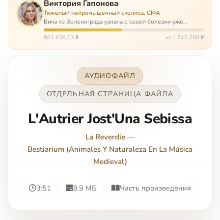
Виктория Гапонова
Тяжелый нейромышечный сколиоз, СМА
Вика из Зеленограда узнала о своей болезни уже
будучи в сознательном возрасте. Ей пришлось
привыкать к инвалидной коляске и сильнейшему
861 838,03 ₽
из 1 745 200 ₽
сколиозу, постоянным болям и растущей беспом…
АУДИОФАЙЛ
ОТДЕЛЬНАЯ СТРАНИЦА ФАЙЛА
L'Autrier Jost'Una Sebissa
La Reverdie
—
Bestiarium (Animales Y Naturaleza En La Música
Medieval)
3:51
8.9 МБ
Часть произведения