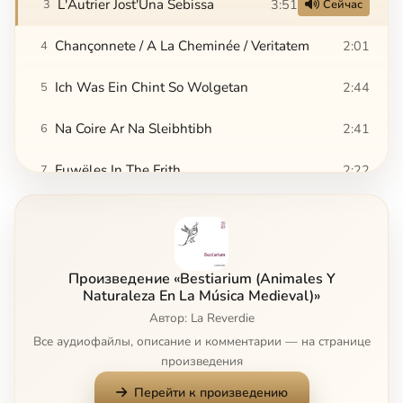
L'Autrier Jost'Una Sebissa
3:51
3
Сейчас
Chançonnete / A La Cheminée / Veritatem
2:01
4
Ich Was Ein Chint So Wolgetan
2:44
5
Na Coire Ar Na Sleibhtibh
2:41
6
Fuwëles In The Frith
2:22
7
Bryd One Brere
3:09
8
Oseletto Selvaggio
3:44
9
Произведение «Bestiarium (Animales Y
Aquila Altera / Creatura Gentile / Uccel Di Dio
2:12
10
Naturaleza En La Música Medieval)»
Автор: La Reverdie
Aquila Altera (Codex Faenza)
2:23
11
Все аудиофайлы, описание и комментарии — на странице
произведения
I' Fu' Già Bianch'Uccel
3:18
12
Перейти к произведению