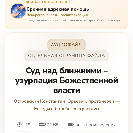
БЛАГОТВОРИТЕЛЬНОСТЬ
Срочная адресная помощь
Лекарства, билеты, госпитализация
Каждый день к нам приходят новые просьбы о помощи.
Часто оказывается, что помощь нужна даже не сегодня –
она нужна была вчера: в приеме лекарств образовался
недопустимый, опасный п…
АУДИОФАЙЛ
ОТДЕЛЬНАЯ СТРАНИЦА ФАЙЛА
Суд над ближними –
узурпация Божественной
власти
Островский Константин Юрьевич, протоиерей
—
Беседы о борьбе со страстями
1:29
872 КБ
Часть произведения