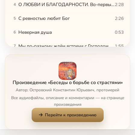
О ЛЮБВИ И БЛАГОДАРНОСТИ. Во-первых, не что, а Кто. Узнаешь Любовь, когда полюбишь
2:28
4
С ревностью любит Бог
2:26
5
Неверная душа
0:53
6
Мы по-разному ждём встречи с Господом
1:55
7
Сначала Бог, потом – ближний
0:59
8
Не по хорошу мил, а по милу хорош
1:37
9
Произведение «Беседы о борьбе со страстями»
Для меня мир распят, и я для мира
2:28
10
Автор: Островский Константин Юрьевич, протоиерей
Все аудиофайлы, описание и комментарии — на странице
Блаженные радость и печаль
0:44
11
произведения
Перейти к произведению
Станьте как дети
1:23
12
Как же полюбить Бога
1:32
13