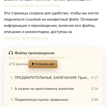
Беседы о борьбе со страстями
.
Эта страница создана для удобства, чтобы вы могли
поделиться ссылкой на конкретный файл. Основная
информация о произведении, включая все файлы,
описание и комментарии, доступна на
странице произведения
.
Файлы произведения
Беседы о борьбе со страстями
276 файлов
Слушать всё
ПРЕДВАРИТЕЛЬНЫЕ ЗАМЕЧАНИЯ. Приёмы одни – цели разные. Развивать или умерщвлять ветхого человека
3:17
1
А нужен ли христианину аскетизм
2:14
2
Подвизаться нужно правильно
2:45
3