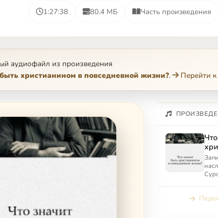
1:27:38
80.4 МБ
Часть произведения
ый аудиофайл из произведения
 быть христианином в повседневной жизни?
.
Перейти к
ПРОИЗВЕДЕ
Что
хри
пов
Запи
насл
Суро
хрис
жизн
Перей
Моск