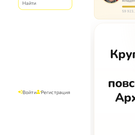
младен
время
59 923,
Кру
повс
Войти
Регистрация
Арх