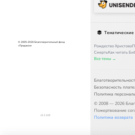
Тематические
© 2005-2026 Благотворительный фонд
Рождество Христово
П
«Предание»
Смерть
Как читать Б
Все темы →
Благотворительнос
Безопасность плат
Политика персонал
© 2008 — 2026 Бла
Пожертвование согл
v5.3.109
Политика возврата