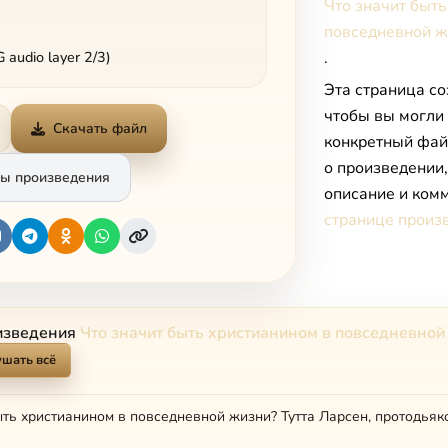
Что значит быть
повседневной ж
audio layer 2/3)
.
Эта страница со
чтобы вы могли
Скачать файл
конкретный фай
о произведении
ы произведения
описание и комм
странице произ
изведения
Что значит быть христианином в повседневной
шать всё
ыть христианином в повседневной жизни? Тутта Ларсен, протодьяк