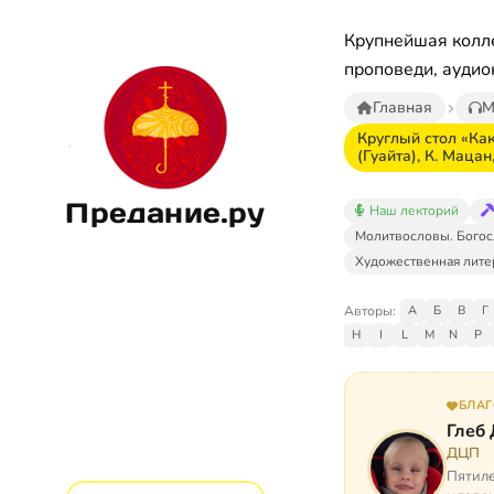
Крупнейшая колле
проповеди, аудио
Главная
М
Круглый стол «Как
(Гуайта), К. Мацан
Предание.ру
Наш лекторий
Молитвословы. Богос
Художественная лите
Авторы:
А
Б
В
Г
H
I
L
M
N
P
БЛА
Глеб
ДЦП
Пятиле