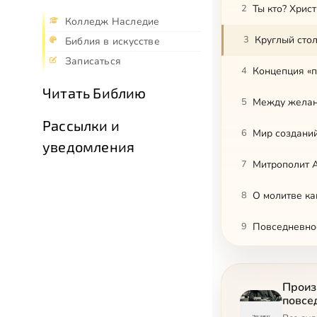
2
Ты кто? Хрис
Колледж Наследие
3
Библия в искусстве
Записаться
4
Концепция «п
Читать Библию
5
Между желани
Рассылки и
6
Мир созданий
уведомления
7
Митрополит А
8
О молитве ка
9
Повседневное
10
Аскеза и кул
Произ
11
Вопрос време
повсе