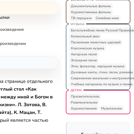
Документальные фильмы
Художественные фильмы
ылки
ТВ-передачи
Семейное кино
МУЗЫКА
роизведения
Богослужебное пение Русской Правосл
Колокольный звон
Песнопения поместных церквей
произведении
Классическая музыка
Авторская песня
Эстрадная песня
Этно, фольклор, народная музыка
Духовные канты, стихи, песни, романсы
Современная вокальная и инструментал
на странице отдельного
Учебные материалы по музыке и пению
глый стол «Как
ДЕТЯМ
 между мной и Богом в
Просветительское
Развлекательное
зни». Л. Зотова, В.
Художественное
Музыкальное
йта), К. Мацан, Т.
орый является частью