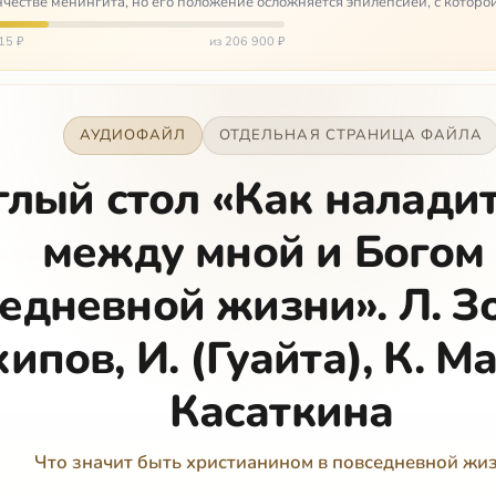
честве менингита, но его положение осложняется эпилепсией, с которо
 была невозмож…
15 ₽
из 206 900 ₽
АУДИОФАЙЛ
ОТДЕЛЬНАЯ СТРАНИЦА ФАЙЛА
глый стол «Как наладит
между мной и Богом
едневной жизни». Л. Зо
ипов, И. (Гуайта), К. Ма
Касаткина
Что значит быть христианином в повседневной жи