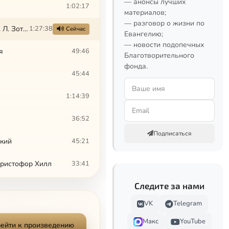
— анонсы лучших
1:02:17
материалов;
— разговор о жизни по
Круглый стол «Как наладить связь между мной и Богом в повседневной жизни». Л. Зотова, В. Архипов, И. (Гуайта), К. Мацан, Т. Касаткина
1:27:38
Сейчас
Евангелию;
— новости подопечных
я
49:46
Благотворительного
фонда.
45:44
1:14:39
36:52
Подписаться
ский
45:21
Христофор Хилл
33:41
Следите за нами
54:58
VK
Telegram
Димитрий Сизоненко
37:19
Макс
YouTube
ейти к произведению