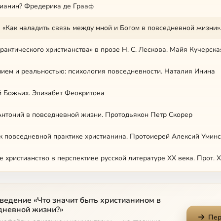
тианин? Фредерика де Грааф
рактического христианства» в прозе Н. С. Лескова. Майя Кучерска
ем и реальностью: психология повседневности. Наталия Инина
 Божьих. Элизабет Феокритова
нтоний в повседневной жизни. Протодьякон Петр Скорер
к повседневной практике христианина. Протоиерей Алексий Умин
 христианство в перспективе русской литературе XX века. Прот. 
ьтурные притязания современности. Прот. Сергий Рыбаков
ведение «Что значит быть христианином в
ни в богословии митрополита Антония Сурожского. Протоиерей 
дневной жизни?»
Пер