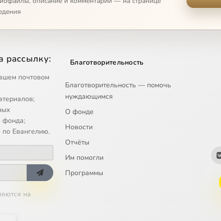
диофайлы, описание и комментарии — на странице
едения
а рассылку:
Благотворительность
ашем почтовом
Благотворительность — помочь
нуждающимся
атериалов;
ных
О фонде
 фонда;
Новости
 по Евангелию.
Отчёты
Им помогли
Программы
ляются на