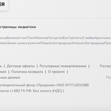
 страницы медиатеки
асха
Великий пост
Пост
Молитва
Литургия
Бог
Святость
О любви
Христианс
иблию
Зачем нужна религия
Покров Богородицы
Успение Богородицы
Пре
ть
|
Договор оферты
|
Регулярные пожертвования
|
Распр
ежей
|
Политика возврата
|
О проекте
|
ьных данных
По
готворительный фонд «Предание» НКО №7712031589
асно ст.582 ГК РФ. Без налога (НДС)
|