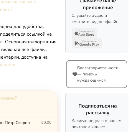
Скачайте наше
 христианином в
приложение
изни?
Слушайте аудио и
смотрите видео офлайн
здана для удобства,
Загрузите в
 поделиться ссылкой на
App Store
л. Основная информация
Доступно в
Google Play
, включая все файлы,
ентарии, доступна на
ведения
.
Благотворительность
— помочь
нуждающимся
 жизни?
Подписаться на
рассылку
Каждую неделю в вашем
он Петр Скорер
50:00
почтовом ящике: