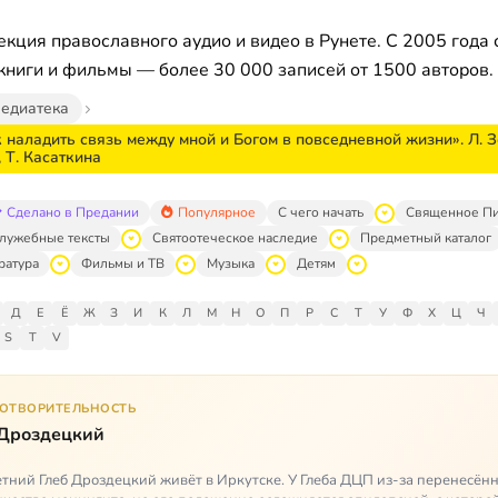
кция православного аудио и видео в Рунете. С 2005 года 
книги и фильмы — более 30 000 записей от 1500 авторов.
едиатека
 наладить связь между мной и Богом в повседневной жизни». Л. Зо
, Т. Касаткина
Сделано в Предании
Популярное
С чего начать
Священное П
лужебные тексты
Святоотеческое наследие
Предметный каталог
ратура
Фильмы и ТВ
Музыка
Детям
Д
Е
Ё
Ж
З
И
К
Л
М
Н
О
П
Р
С
Т
У
Ф
Х
Ц
Ч
S
T
V
ГОТВОРИТЕЛЬНОСТЬ
 Дроздецкий
тний Глеб Дроздецкий живёт в Иркутске. У Глеба ДЦП из-за перенесённ