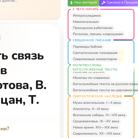
й долгое
Наш лекторий
Сделано в Предан
С ЧЕГО НАЧАТЬ
Интересующимся
Новоначальным
Приходским работникам
Регентам, певчим, клирошанам
СВЯЩЕННОЕ ПИСАНИЕ
Переводы Библии
ь связь
Святоотеческие толкования
Современные комментарии
 в
МОЛИТВОСЛОВЫ.
БОГОСЛУЖЕБНЫЕ ТЕКСТЫ
Молитвы по-русски
Молитвы по-славянски
това, В.
Богослужебные тексты на русском язык
Богослужебные тексты на церковнослав
цан, Т.
СВЯТООТЕЧЕСКОЕ НАСЛЕДИЕ
Мужи апостольские. I—II века
Апологеты. II—III века
Вселенские соборы. IV—VIII века
Средневековье. IX—XV века
Новое время. XVI—XIX века
зни?
Современность. XX—XXI века