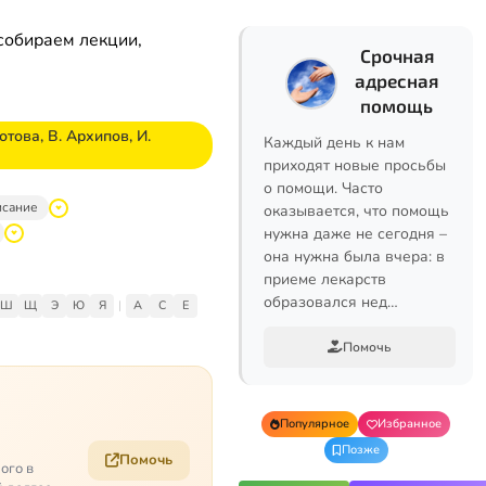
собираем лекции,
Срочная
адресная
помощь
това, В. Архипов, И.
Каждый день к нам
приходят новые просьбы
о помощи. Часто
исание
оказывается, что помощь
нужна даже не сегодня –
она нужна была вчера: в
приеме лекарств
образовался нед…
Ш
Щ
Э
Ю
Я
|
A
C
E
Помочь
Популярное
Избранное
Позже
Помочь
ого в