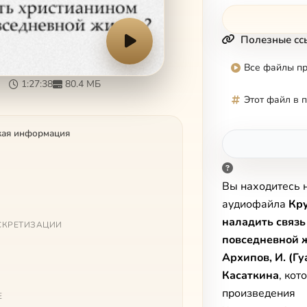
Полезные сс
Все файлы п
1:27:38
80.4 МБ
Этот файл в 
кая информация
Вы находитесь 
аудиофайла
Кру
наладить связь
СКРЕТИЗАЦИИ
повседневной жи
Архипов, И. (Гуа
Касаткина
, кот
произведения
Е