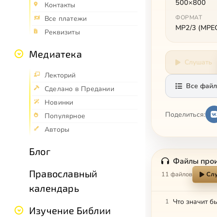
500×800
Контакты
ФОРМАТ
Все платежи
MP2/3 (MPEG 
Реквизиты
Медиатека
Слушать
Лекторий
Все файл
Сделано в Предании
Новинки
Поделиться:
Популярное
Авторы
Блог
Файлы про
Православный
11 файлов
Слу
календарь
1
Что значит б
Изучение Библии