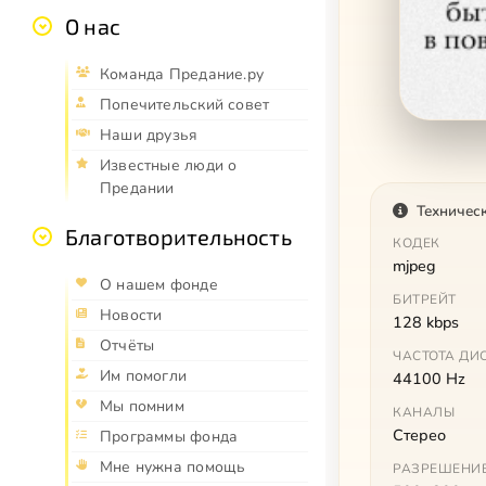
О нас
Команда Предание.ру
Попечительский совет
Наши друзья
Известные люди о
Предании
Техничес
Благотворительность
КОДЕК
mjpeg
О нашем фонде
БИТРЕЙТ
Новости
128 kbps
Отчёты
ЧАСТОТА ДИ
Им помогли
44100 Hz
Мы помним
КАНАЛЫ
Стерео
Программы фонда
Мне нужна помощь
РАЗРЕШЕНИ