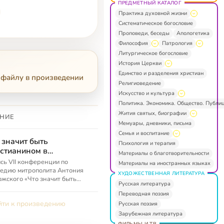
ПРЕДМЕТНЫЙ КАТАЛОГ
Практика духовной жизни
Систематическое богословие
Проповеди, беседы
Апологетика
Философия
Патрология
Литургическое богословие
История Церкви
Единство и разделения христиан
 файлу в произведении
Религиоведение
Искусство и культура
Политика. Экономика. Общество. Публи
Жития святых, биографии
НИЕ
Мемуары, дневники, письма
Семья и воспитание
 значит быть
Психология и терапия
стианином в
Материалы о благотворительности
седневной жизни?
сь VII конференции по
Материалы на иностранных языках
едию митрополита Антония
ХУДОЖЕСТВЕННАЯ ЛИТЕРАТУРА
жского «Что значит быть
Русская литература
тианином в повседневной
Переводная поэзия
и?» (13–15 сентября 2019 г.,
ти к произведению
Русская поэзия
ва...
Зарубежная литература
ФИЛЬМЫ И ТВ