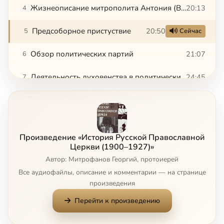
Жизнеописание митрополита Антония (Вадковского)
20:13
4
Предсоборное пристуствие
20:50
5
Сейчас
Обзор политических партий
21:07
6
Деятельность духовенства в политических патртиях и Думе
24:45
7
Царская Семья
19:29
8
Вопросы историографии истории РПЦ XX века
19:10
9
Произведение «История Русской Православной
Отречение императора Николая II и правовое положение Церкви
17:39
10
Церкви (1900–1927)»
Автор: Митрофанов Георгий, протоиерей
Синод и Временное Правительство
21:37
11
Все аудиофайлы, описание и комментарии — на странице
произведения
Предсоборный Совет
19:46
12
Перейти к произведению
Начало работы Собора
23:41
13