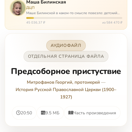
Маша Билинская
ДЦП
Маше Билинской в каком-то смысле повезло: детский
церебральный паралич зацепил её не очень сильно. Но
всё-таки есть диагноз и есть немалые проблемы – Маша
45 036,37 ₽
из 584 470 ₽
неправильно ходит, и от т…
АУДИОФАЙЛ
ОТДЕЛЬНАЯ СТРАНИЦА ФАЙЛА
Предсоборное пристуствие
Митрофанов Георгий, протоиерей
—
История Русской Православной Церкви (1900–
1927)
20:50
9.5 МБ
Часть произведения