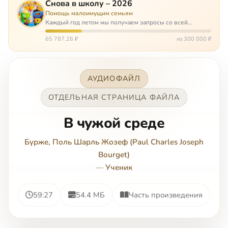
Снова в школу – 2026
Помощь малоимущим семьям
Каждый год летом мы получаем запросы со всей
России: помогите собраться в школу. Семьи с больными
детьми или родителями, семьи без пап или мам,
65 787,26 ₽
из 300 000 ₽
многодетные. Для многих из них покуп…
АУДИОФАЙЛ
ОТДЕЛЬНАЯ СТРАНИЦА ФАЙЛА
В чужой среде
Бурже, Поль Шарль Жозеф (Paul Charles Joseph
Bourget)
—
Ученик
59:27
54.4 МБ
Часть произведения