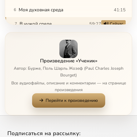
Моя духовная среда
41:15
6
В чужой среде
59:27
7
Сейчас
Первый кризис
1:27:04
8
Второй кризис
44:35
9
Произведение «Ученик»
Третий кризис
56:48
10
Автор: Бурже, Поль Шарль Жозеф (Paul Charles Joseph
Bourget)
Заключение
6:03
11
Все аудиофайлы, описание и комментарии — на странице
произведения
В вихре мыслей
35:29
12
Перейти к произведению
Граф Андре
35:38
13
Подписаться на рассылку: