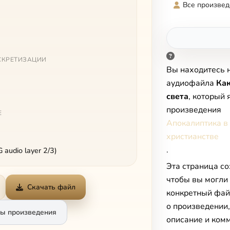
Все произвед
СКРЕТИЗАЦИИ
Вы находитесь 
аудиофайла
Как
света
, который 
произведения
Е
Апокалиптика в
христианстве
.
audio layer 2/3)
Эта страница со
чтобы вы могли
Скачать файл
конкретный фай
о произведении
ы произведения
описание и комм