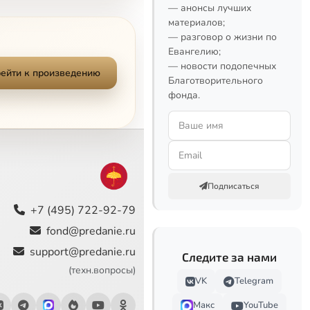
— анонсы лучших
материалов;
— разговор о жизни по
Евангелию;
— новости подопечных
ейти к произведению
Благотворительного
фонда.
Подписаться
+7 (495) 722-92-79
fond@predanie.ru
support@predanie.ru
Следите за нами
(техн.вопросы)
VK
Telegram
Макс
YouTube