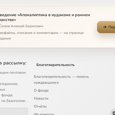
ведение «Апокалиптика в иудаизме и раннем
ианстве»
 Сомов Алексей Борисович
Пер
диофайлы, описание и комментарии — на странице
едения
а рассылку:
Благотворительность
ашем почтовом
Благотворительность — помочь
нуждающимся
атериалов;
ных
О фонде
 фонда;
Новости
 по Евангелию.
Отчёты
Им помогли