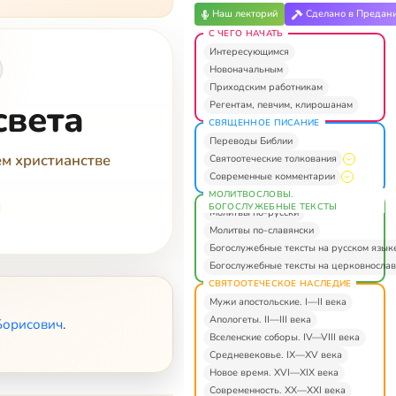
Наш лекторий
Сделано в Предан
С ЧЕГО НАЧАТЬ
Интересующимся
Новоначальным
Приходским работникам
света
Регентам, певчим, клирошанам
СВЯЩЕННОЕ ПИСАНИЕ
Переводы Библии
ем христианстве
Святоотеческие толкования
Современные комментарии
МОЛИТВОСЛОВЫ.
БОГОСЛУЖЕБНЫЕ ТЕКСТЫ
Молитвы по-русски
Молитвы по-славянски
Богослужебные тексты на русском язык
Богослужебные тексты на церковнослав
СВЯТООТЕЧЕСКОЕ НАСЛЕДИЕ
Мужи апостольские. I—II века
Апологеты. II—III века
Борисович
.
Вселенские соборы. IV—VIII века
Средневековье. IX—XV века
Новое время. XVI—XIX века
Современность. XX—XXI века