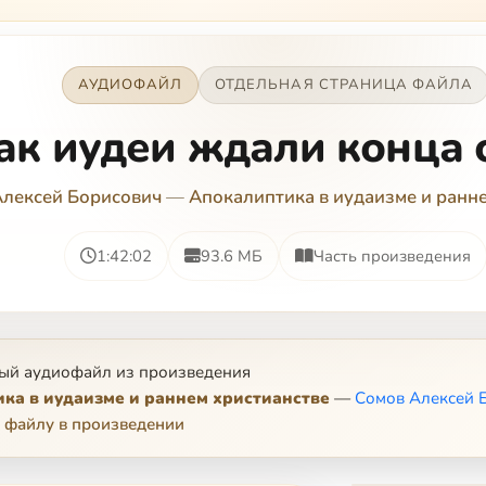
АУДИОФАЙЛ
ОТДЕЛЬНАЯ СТРАНИЦА ФАЙЛА
ак иудеи ждали конца 
Алексей Борисович
—
Апокалиптика в иудаизме и ранн
1:42:02
93.6 МБ
Часть произведения
ый аудиофайл из произведения
ка в иудаизме и раннем христианстве
—
Сомов Алексей 
 файлу в произведении