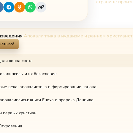
странице произ
изведения
Апокалиптика в иудаизме и раннем христианст
ать всё
али конца света
окалипсисы и их богословие
вые века: апокалиптика и формирование канона
покалипсисы: книги Еноха и пророка Даниила
ы первых христиан
Откровения