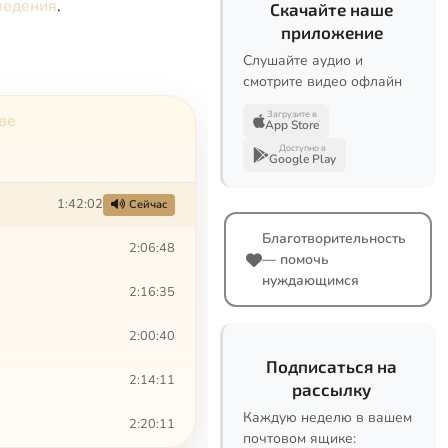
ведения
.
Скачайте наше
приложение
Слушайте аудио и
смотрите видео офлайн
Загрузите в
ве
App Store
Доступно в
Google Play
1:42:02
Сейчас
Благотворительность
2:06:48
— помочь
нуждающимся
2:16:35
2:00:40
Подписаться на
2:14:11
рассылку
Каждую неделю в вашем
2:20:11
почтовом ящике: