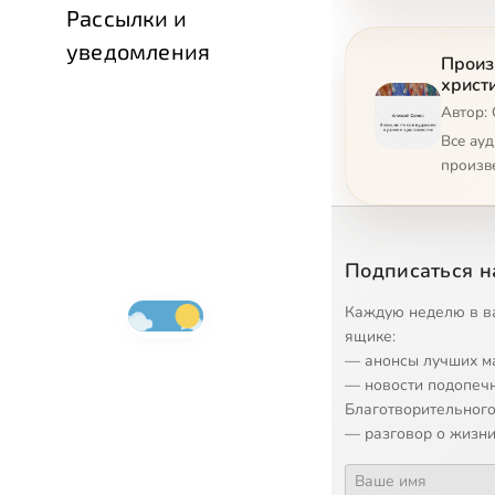
Рассылки и
уведомления
Произ
христ
Автор:
Все ау
произв
Подписаться н
Каждую неделю в в
ящике:
— анонсы лучших м
— новости подопеч
Благотворительного
— разговор о жизни