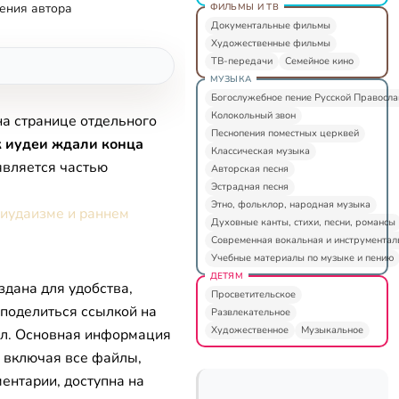
ения автора
ФИЛЬМЫ И ТВ
Документальные фильмы
Художественные фильмы
ТВ-передачи
Семейное кино
МУЗЫКА
Богослужебное пение Русской Правосл
Колокольный звон
на странице отдельного
Песнопения поместных церквей
 иудеи ждали конца
Классическая музыка
является частью
Авторская песня
Эстрадная песня
Этно, фольклор, народная музыка
 иудаизме и раннем
Духовные канты, стихи, песни, романсы
Современная вокальная и инструментал
Учебные материалы по музыке и пению
ДЕТЯМ
здана для удобства,
Просветительское
 поделиться ссылкой на
Развлекательное
Художественное
Музыкальное
л. Основная информация
, включая все файлы,
ентарии, доступна на