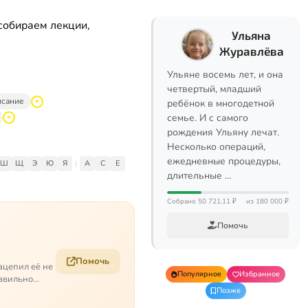
собираем лекции,
Ульяна
Журавлёва
Ульяне восемь лет, и она
четвертый, младший
исание
ребёнок в многодетной
семье. И с самого
рождения Ульяну лечат.
Несколько операций,
ежедневные процедуры,
Ш
Щ
Э
Ю
Я
|
A
C
E
длительные …
Собрано 50 721,11 ₽
из 180 000 ₽
Помочь
Помочь
ацепил её не
Популярное
Избранное
равильно
Позже