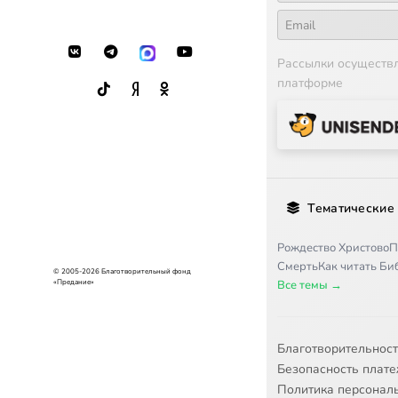
Рассылки осуществ
платформе
Тематические
Рождество Христово
П
Смерть
Как читать Б
© 2005-2026 Благотворительный фонд
«Предание»
Все темы →
Благотворительнос
Безопасность плат
Политика персонал