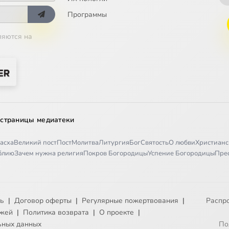
Программы
ляются на
 страницы медиатеки
асха
Великий пост
Пост
Молитва
Литургия
Бог
Святость
О любви
Христианс
иблию
Зачем нужна религия
Покров Богородицы
Успение Богородицы
Пре
ть
|
Договор оферты
|
Регулярные пожертвования
|
Распр
ежей
|
Политика возврата
|
О проекте
|
ьных данных
По