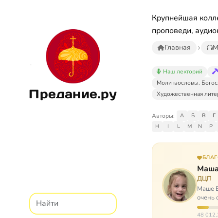
Крупнейшая колле
проповеди, аудио
Главная
М
Наш лекторий
Молитвословы. Богос
Предание.ру
Художественная лите
Авторы:
А
Б
В
Г
H
I
L
M
N
P
БЛА
Маша
ДЦП
Маше Б
очень 
ходит, 
48 012,