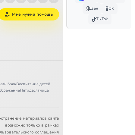
Дзен
OK
Мне нужна помощь
TikTok
кий брак
Воспитание детей
ображение
Пятидесятница
остранение материалов сайта
возможно только в рамках
льзовательского соглашения