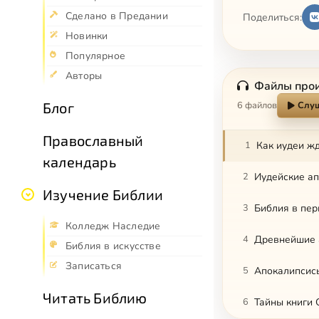
Сделано в Предании
Поделиться:
Новинки
Популярное
Авторы
Файлы про
Блог
6 файлов
Слуш
Православный
1
Как иудеи жд
календарь
2
Иудейские ап
Изучение Библии
3
Библия в пер
Колледж Наследие
4
Древнейшие а
Библия в искусстве
Записаться
5
Апокалипсис
Читать Библию
6
Тайны книги 