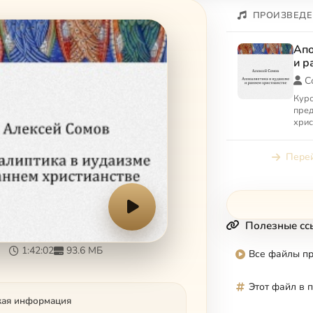
ПРОИЗВЕДЕ
Апо
и р
С
Курс
пред
хрис
Перей
Полезные сс
1:42:02
93.6 МБ
Все файлы п
Этот файл в 
кая информация