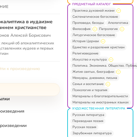
ПРЕДМЕТНЫЙ КАТАЛОГ
НИЕ
Практика духовной жизни
Систематическое богословие
калиптика в иудаизме
Проповеди, беседы
Апологетика
аннем христианстве
Философия
Патрология
омов Алексей Борисович
Литургическое богословие
История Церкви
 лекций об апокалиптических
Единство и разделения христиан
ставлениях иудеев и первых
тиан
Религиоведение
Искусство и культура
Политика. Экономика. Общество. Публи
ти к произведению
Жития святых, биографии
Мемуары, дневники, письма
Семья и воспитание
Психология и терапия
Материалы о благотворительности
ылки
Материалы на иностранных языках
ХУДОЖЕСТВЕННАЯ ЛИТЕРАТУРА
роизведения
Русская литература
Переводная поэзия
произведении
Русская поэзия
Зарубежная литература