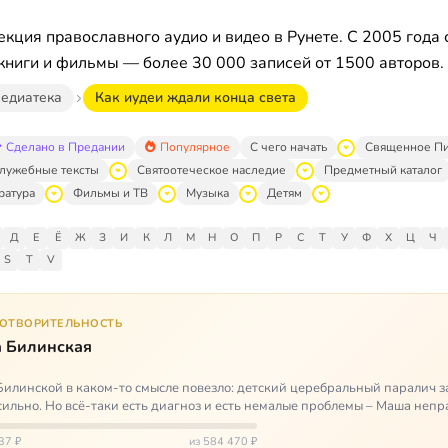
кция православного аудио и видео в Рунете. С 2005 года 
книги и фильмы — более 30 000 записей от 1500 авторов.
едиатека
Как иудеи ждали конца света
Сделано в Предании
Популярное
С чего начать
Священное П
лужебные тексты
Святоотеческое наследие
Предметный каталог
ратура
Фильмы и ТВ
Музыка
Детям
Д
Е
Ё
Ж
З
И
К
Л
М
Н
О
П
Р
С
Т
У
Ф
Х
Ц
Ч
S
T
V
ГОТВОРИТЕЛЬНОСТЬ
 Билинская
илинской в каком-то смысле повезло: детский церебральный паралич з
сильно. Но всё-таки есть диагноз и есть немалые проблемы – Маша неп
и от т…
37 ₽
из 584 470 ₽