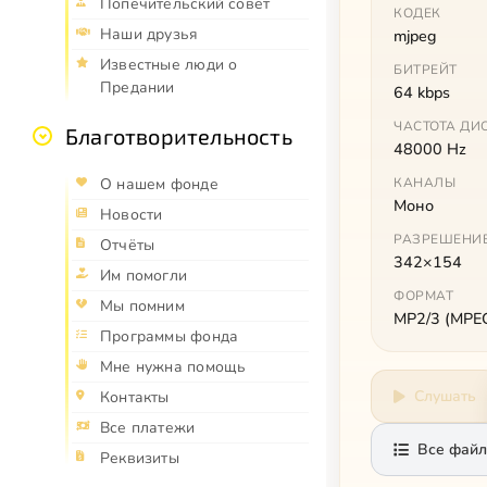
Попечительский совет
КОДЕК
Наши друзья
mjpeg
Известные люди о
БИТРЕЙТ
Предании
64 kbps
ЧАСТОТА ДИ
Благотворительность
48000 Hz
О нашем фонде
КАНАЛЫ
Моно
Новости
РАЗРЕШЕНИ
Отчёты
342×154
Им помогли
ФОРМАТ
Мы помним
MP2/3 (MPEG 
Программы фонда
Мне нужна помощь
Слушать
Контакты
Все платежи
Все файл
Реквизиты