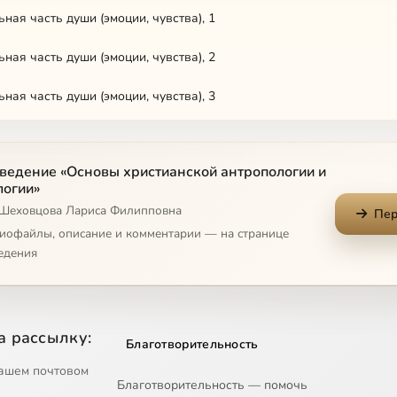
ная часть души (эмоции, чувства), 1
ная часть души (эмоции, чувства), 2
ная часть души (эмоции, чувства), 3
часть души (воля), 1
ведение «Основы христианской антропологии и
часть души (воля), 2
логии»
 Шеховцова Лариса Филипповна
учение о страстях, 1
Пер
диофайлы, описание и комментарии — на странице
учение о страстях, 2
едения
 учение о страстях, 3
 учение о добродетелях, 1
а рассылку:
Благотворительность
 учение о добродетелях, 2
ашем почтовом
Благотворительность — помочь