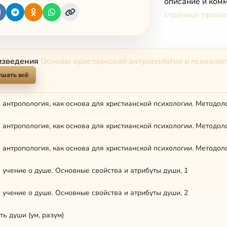
описание и комм
странице произ
изведения
Основы христианской антропологии и психолог
шать всё
 учение о душе. Основные свойства и атрибуты души, 1
 учение о душе. Основные свойства и атрибуты души, 2
ь души (ум, разум)