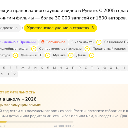
кция православного аудио и видео в Рунете. С 2005 года 
книги и фильмы — более 30 000 записей от 1500 авторов.
едиатека
Христианское учение о страстях, 3
Сделано в Предании
Популярное
С чего начать
Священное П
лужебные тексты
Святоотеческое наследие
Предметный каталог
ратура
Фильмы и ТВ
Музыка
Детям
Д
Е
Ё
Ж
З
И
К
Л
М
Н
О
П
Р
С
Т
У
Ф
Х
Ц
Ч
S
T
V
ГОТВОРИТЕЛЬНОСТЬ
 в школу – 2026
ь малоимущим семьям
 год летом мы получаем запросы со всей России: помогите собраться в 
ными детьми или родителями, семьи без пап или мам, многодетные. Для
окуп…
26 ₽
из 300 000 ₽