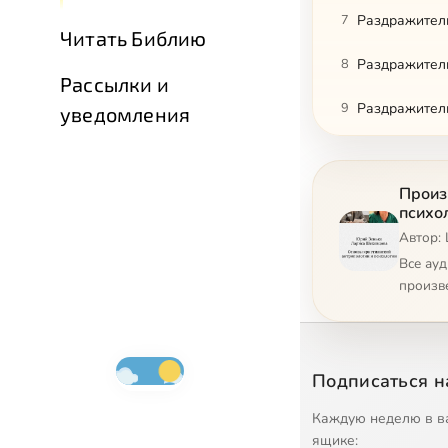
7
Раздражитель
Читать Библию
8
Раздражитель
Рассылки и
9
Раздражитель
уведомления
10
Вожделеющая 
Произ
11
Вожделеющая 
психо
Автор:
12
Христианское 
Все ау
13
Христианское 
произв
14
Христианское
15
Христианское
Подписаться н
16
Христианское
Каждую неделю в в
ящике: