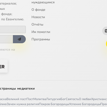
нуждающимся
 учение о добродетелях, 3
атериалов;
ных
О фонде
ание. Фантазия, воображение
 фонда;
Новости
 по Евангелию.
ображение (продолжение). Органы чувств
Отчёты
Им помогли
елигиозный опыт, религиозные переживания и душевные состояни
Программы
елигиозный опыт, религиозные переживания и душевные состояни
ляются на
 учение о личности, 1
 учение о личности, 2
 страницы медиатеки
асха
Великий пост
Пост
Молитва
Литургия
Бог
Святость
О любви
Христианс
иблию
Зачем нужна религия
Покров Богородицы
Успение Богородицы
Пре