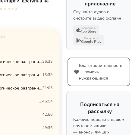
ентарии, доступна на
приложение
ведения
.
Слушайте аудио и
смотрите видео офлайн
Загрузите в
App Store
ии
Доступно в
Google Play
Христианская антропология, как основа для христианской психологии. Методологическое разграничение и определение основных терминов и понятий христианской антропологии и психологии, 1
36:33
Благотворительность
— помочь
Христианская антропология, как основа для христианской психологии. Методологическое разграничение и определение основных терминов и понятий христианской антропологии и психологии, 2
13:39
нуждающимся
Христианская антропология, как основа для христианской психологии. Методологическое разграничение и определение основных терминов и понятий христианской антропологии и психологии, 3
31:06
1:46:54
Подписаться на
рассылку
42:50
Каждую неделю в вашем
почтовом ящике:
49:36
— анонсы лучших