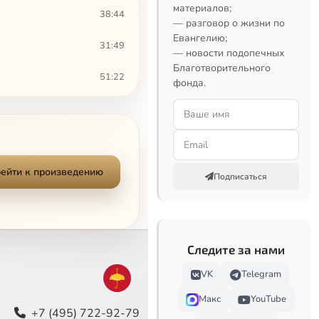
материалов;
38:44
— разговор о жизни по
Евангелию;
31:49
— новости подопечных
Благотворительного
51:22
фонда.
55:21
41:43
40:26
ейти к произведению
Подписаться
28:09
36:07
Сейчас
Следите за нами
37:25
VK
Telegram
20:50
Макс
YouTube
+7 (495) 722-92-79