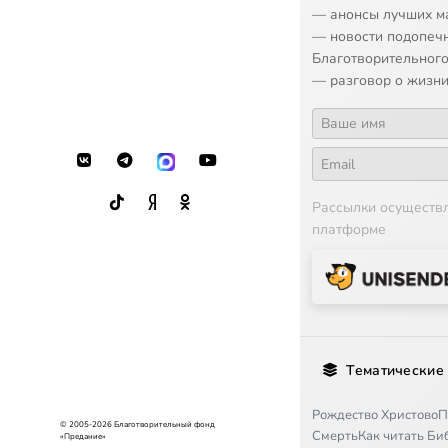
17
Христианское
— анонсы лучших м
— новости подопеч
18
Память. Вним
Благотворительного
— разговор о жизни
19
Фантазия, во
20
Внутренний р
21
Внутренний р
Рассылки осуществ
платформе
22
Православное
23
Православное
Тематические
Рождество Христово
П
© 2005-2026 Благотворительный фонд
Смерть
Как читать Б
«Предание»