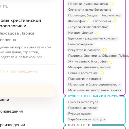
Практика духовной жизни
НИЕ
Систематическое богословие
Проповеди, беседы
Апологетика
овы христианской
Философия
Патрология
ропологии и
Литургическое богословие
хологии
История Церкви
еховцова Лариса
Единство и разделения христиан
ипповна
Религиоведение
ионный курс о христианском
Искусство и культура
мании души, страстей,
Политика. Экономика. Общество. Публи
одетелей, религиозного
Жития святых, биографии
 и т. д.
Мемуары, дневники, письма
ти к произведению
Семья и воспитание
Психология и терапия
Материалы о благотворительности
Материалы на иностранных языках
ХУДОЖЕСТВЕННАЯ ЛИТЕРАТУРА
ылки
Русская литература
Переводная поэзия
роизведения
Русская поэзия
Зарубежная литература
произведении
ФИЛЬМЫ И ТВ