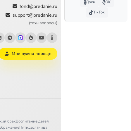
Дзен
OK
46:39
fond@predanie.ru
TikTok
support@predanie.ru
50:27
(техн.вопросы)
50:52
я, 1
54:09
Мне нужна помощь
я, 2
1:04:45
55:06
46:10
кий брак
Воспитание детей
ображение
Пятидесятница