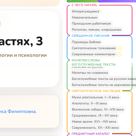
С ЧЕГО НАЧАТЬ
Интересующимся
Новоначальным
Приходским работникам
Регентам, певчим, клирошанам
стях, 3
СВЯЩЕННОЕ ПИСАНИЕ
Переводы Библии
Святоотеческие толкования
огии и психологии
Современные комментарии
МОЛИТВОСЛОВЫ.
БОГОСЛУЖЕБНЫЕ ТЕКСТЫ
Молитвы по-русски
Молитвы по-славянски
Богослужебные тексты на русском язык
Богослужебные тексты на церковнослав
СВЯТООТЕЧЕСКОЕ НАСЛЕДИЕ
Мужи апостольские. I—II века
Апологеты. II—III века
Вселенские соборы. IV—VIII века
иса Филипповна
.
Средневековье. IX—XV века
Новое время. XVI—XIX века
Современность. XX—XXI века
ПРЕДМЕТНЫЙ КАТАЛОГ