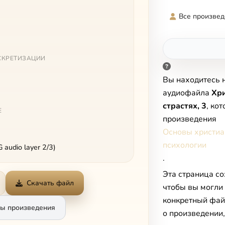
Все произвед
СКРЕТИЗАЦИИ
Вы находитесь 
аудиофайла
Хри
страстях, 3
, ко
Е
произведения
Основы христиа
психологии
audio layer 2/3)
.
Эта страница со
Скачать файл
чтобы вы могли
конкретный фай
ы произведения
о произведении