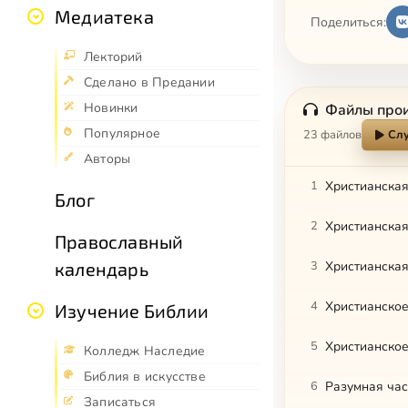
Медиатека
Поделиться:
Лекторий
Сделано в Предании
Новинки
Файлы про
Популярное
23 файлов
Слу
Авторы
1
Блог
2
Православный
календарь
3
4
Христианское
Изучение Библии
5
Христианское
Колледж Наследие
Библия в искусстве
6
Разумная част
Записаться