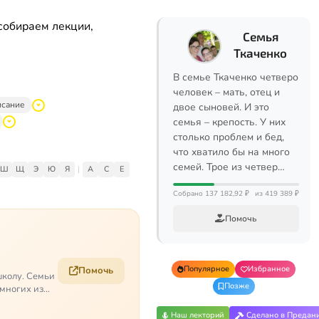
собираем лекции,
Семья
Ткаченко
В семье Ткаченко четверо
человек – мать, отец и
исание
двое сыновей. И это
семья – крепость. У них
столько проблем и бед,
что хватило бы на много
семей. Трое из четвер…
Ш
Щ
Э
Ю
Я
|
A
C
E
Собрано 137 182,92 ₽
из 419 389 ₽
Помочь
Популярное
Избранное
Помочь
школу. Семьи
Позже
 многих из
Наш лекторий
Сделано в Предан