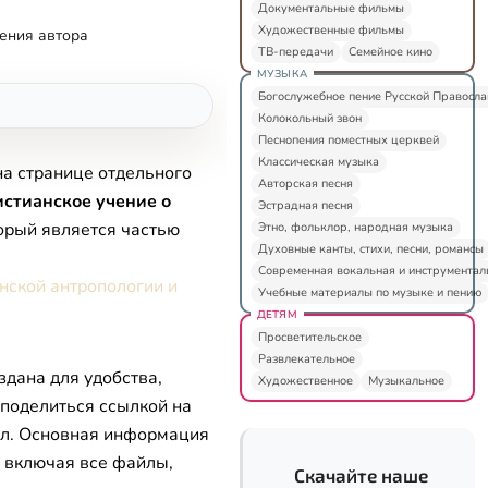
Документальные фильмы
Художественные фильмы
ения автора
ТВ-передачи
Семейное кино
МУЗЫКА
Богослужебное пение Русской Правосл
Колокольный звон
Песнопения поместных церквей
Классическая музыка
на странице отдельного
Авторская песня
стианское учение о
Эстрадная песня
торый является частью
Этно, фольклор, народная музыка
Духовные канты, стихи, песни, романсы
Современная вокальная и инструментал
нской антропологии и
Учебные материалы по музыке и пению
ДЕТЯМ
Просветительское
Развлекательное
здана для удобства,
Художественное
Музыкальное
 поделиться ссылкой на
л. Основная информация
, включая все файлы,
Скачайте наше