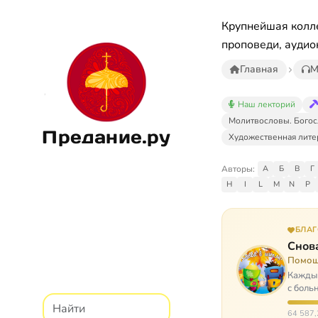
Крупнейшая колле
проповеди, аудио
Главная
М
Наш лекторий
Молитвословы. Богос
Предание.ру
Художественная лите
Авторы:
А
Б
В
Г
H
I
L
M
N
P
БЛА
Снова
Помощ
Каждый
с боль
них п
64 587,