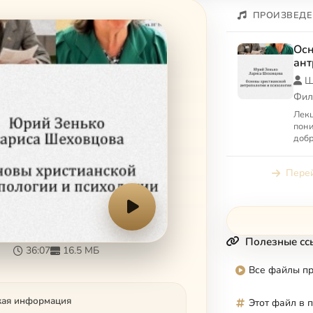
ПРОИЗВЕДЕ
Осн
ант
пси
Ш
Фил
Лекц
пони
добр
опыта
Перей
Полезные сс
36:07
16.5 МБ
Все файлы п
кая информация
Этот файл в 