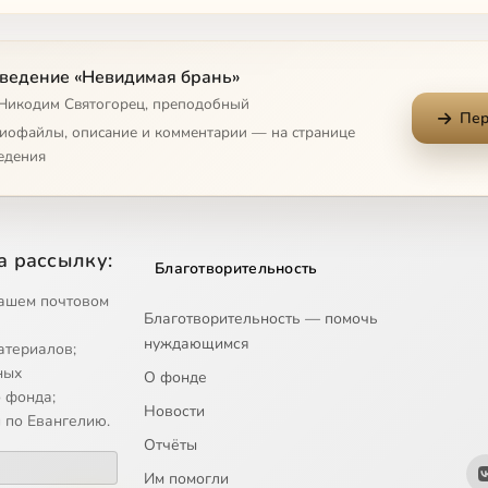
а 9
ведение «Невидимая брань»
а 10
 Никодим Святогорец, преподобный
Пер
а 11
диофайлы, описание и комментарии — на странице
едения
а 12
а 13
а рассылку:
Благотворительность
а 14
ашем почтовом
Благотворительность — помочь
а 15
нуждающимся
атериалов;
а 16
ных
О фонде
 фонда;
Новости
а 17
 по Евангелию.
Отчёты
а 18
Им помогли