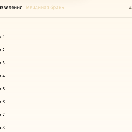
изведения
Невидимая брань
8
а 1
а 2
а 3
а 4
а 5
а 6
а 7
а 8