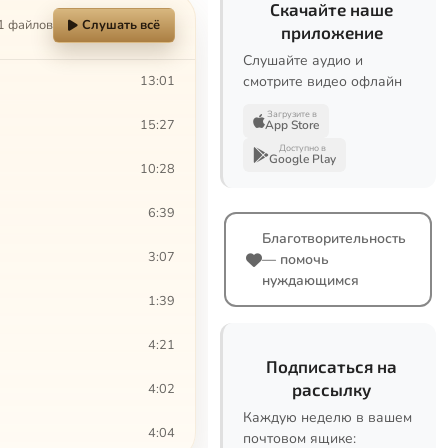
Скачайте наше
1 файлов
Слушать всё
приложение
Слушайте аудио и
13:01
смотрите видео офлайн
Загрузите в
15:27
App Store
Доступно в
Google Play
10:28
6:39
Благотворительность
3:07
— помочь
нуждающимся
1:39
4:21
Подписаться на
рассылку
4:02
Каждую неделю в вашем
4:04
почтовом ящике: