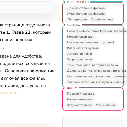
ФИЛЬМЫ И ТВ
Документальные фильмы
Художественные фильмы
ТВ-передачи
Семейное кино
на странице отдельного
МУЗЫКА
Богослужебное пение Русской Правосл
ть 1. Глава 22
, который
Колокольный звон
ю произведения
Песнопения поместных церквей
нь
.
Классическая музыка
Авторская песня
здана для удобства,
Эстрадная песня
 поделиться ссылкой на
Этно, фольклор, народная музыка
л. Основная информация
Духовные канты, стихи, песни, романсы
Современная вокальная и инструментал
, включая все файлы,
Учебные материалы по музыке и пению
ентарии, доступна на
ДЕТЯМ
ведения
.
Просветительское
Развлекательное
Художественное
Музыкальное