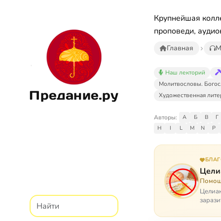
Крупнейшая колле
проповеди, аудио
Главная
М
Наш лекторий
Молитвословы. Богос
Предание.ру
Художественная лите
Авторы:
А
Б
В
Г
H
I
L
M
N
P
БЛА
Цели
Помощ
Целиак
зарази
кого, 