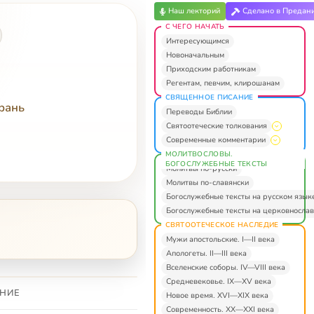
Наш лекторий
Сделано в Предан
С ЧЕГО НАЧАТЬ
Интересующимся
Новоначальным
Приходским работникам
Регентам, певчим, клирошанам
СВЯЩЕННОЕ ПИСАНИЕ
рань
Переводы Библии
Святоотеческие толкования
Современные комментарии
МОЛИТВОСЛОВЫ.
БОГОСЛУЖЕБНЫЕ ТЕКСТЫ
Молитвы по-русски
Молитвы по-славянски
Богослужебные тексты на русском язык
Богослужебные тексты на церковнослав
СВЯТООТЕЧЕСКОЕ НАСЛЕДИЕ
Мужи апостольские. I—II века
Апологеты. II—III века
Вселенские соборы. IV—VIII века
Средневековье. IX—XV века
НИЕ
Новое время. XVI—XIX века
Современность. XX—XXI века