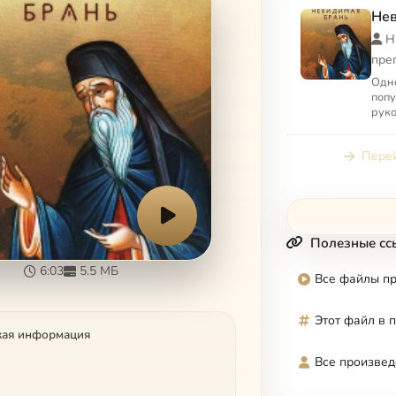
Нев
Н
пре
Одно
попу
руко
руко
прот
Перей
сил, 
Полезные сс
6:03
5.5 МБ
Все файлы п
Этот файл в 
кая информация
Все произвед