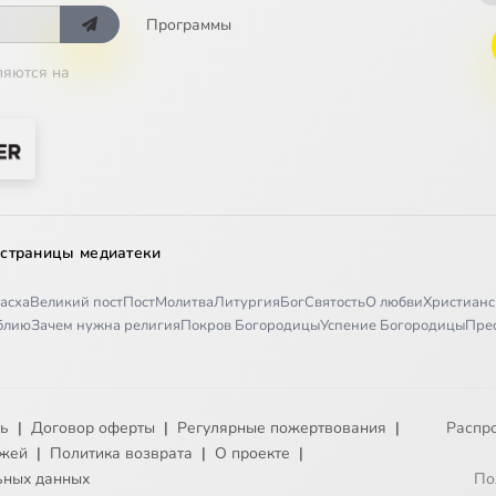
а 19
Программы
ляются на
а 20
а 21
а 22
а 23
 страницы медиатеки
а 24
асха
Великий пост
Пост
Молитва
Литургия
Бог
Святость
О любви
Христианс
а 25
иблию
Зачем нужна религия
Покров Богородицы
Успение Богородицы
Пре
а 26
а 27
ть
|
Договор оферты
|
Регулярные пожертвования
|
Распр
ежей
|
Политика возврата
|
О проекте
|
а 28
ьных данных
По