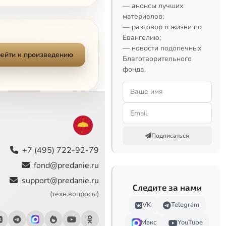
— анонсы лучших
5:24
материалов;
— разговор о жизни по
15:22
Евангелию;
— новости подопечных
ейти к произведению
Благотворительного
2:32
фонда.
10:16
14:44
6:44
Подписаться
8:12
+7 (495) 722-92-79
fond@predanie.ru
8:38
support@predanie.ru
Следите за нами
1:41
(техн.вопросы)
VK
Telegram
6:54
Макс
YouTube