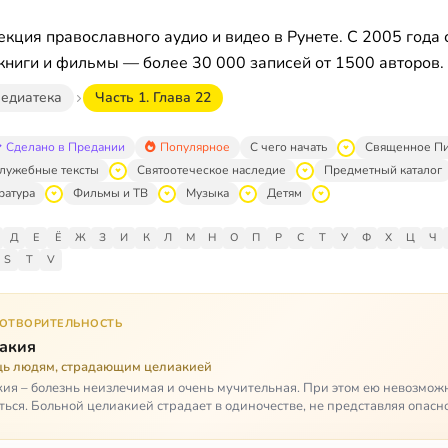
кция православного аудио и видео в Рунете. С 2005 года 
книги и фильмы — более 30 000 записей от 1500 авторов.
едиатека
Часть 1. Глава 22
Сделано в Предании
Популярное
С чего начать
Священное П
лужебные тексты
Святоотеческое наследие
Предметный каталог
ратура
Фильмы и ТВ
Музыка
Детям
Д
Е
Ё
Ж
З
И
К
Л
М
Н
О
П
Р
С
Т
У
Ф
Х
Ц
Ч
S
T
V
ГОТВОРИТЕЛЬНОСТЬ
акия
ь людям, страдающим целиакией
ия – болезнь неизлечимая и очень мучительная. При этом ею невозмож
ться. Больной целиакией страдает в одиночестве, не представляя опасн
кроме своих п…