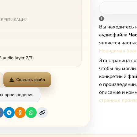
СКРЕТИЗАЦИИ
Вы находитесь 
аудиофайла
Час
является часть
Невидимая бра
audio layer 2/3)
Эта страница со
чтобы вы могли
конкретный фай
Скачать файл
о произведении
описание и комм
ы произведения
странице произ