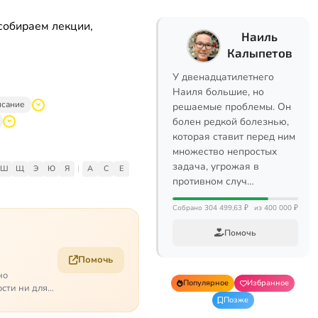
собираем лекции,
Наиль
Калыпетов
У двенадцатилетнего
Наиля большие, но
исание
решаемые проблемы. Он
болен редкой болезнью,
которая ставит перед ним
множество непростых
задача, угрожая в
Ш
Щ
Э
Ю
Я
|
A
C
E
противном случ…
Собрано 304 499,63 ₽
из 400 000 ₽
Помочь
Помочь
но
Популярное
Избранное
ости ни для
Позже