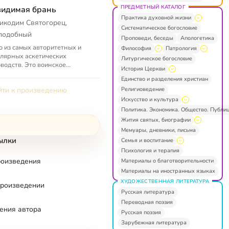
ПРЕДМЕТНЫЙ КАТАЛОГ
идимая брань
Практика духовной жизни
икодим Святогорец,
Систематическое богословие
подобный
Проповеди, беседы
Апологетика
 из самых авторитетных и
Философия
Патрология
лярных аскетических
Литургическое богословие
водств. Это воинское
История Церкви
водство в той «войне не
Единство и разделения христиан
ив плоти и крови, а против
Религиоведение
ти к произведению
господст...
Искусство и культура
Политика. Экономика. Общество. Публи
Жития святых, биографии
Мемуары, дневники, письма
ылки
Семья и воспитание
Психология и терапия
роизведения
Материалы о благотворительности
Материалы на иностранных языках
ХУДОЖЕСТВЕННАЯ ЛИТЕРАТУРА
произведении
Русская литература
Переводная поэзия
ения автора
Русская поэзия
Зарубежная литература