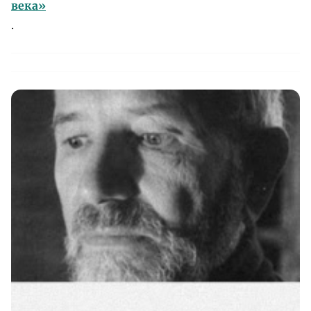
века»
.