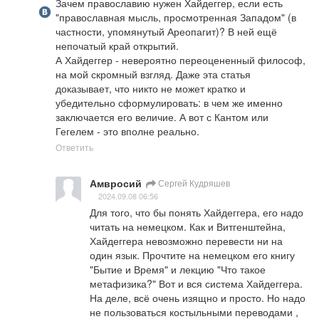
Зачем православию нужен Хайдеггер, если есть 
"православная мысль, просмотренная Западом" (в 
частности, упомянутый Ареопагит)? В ней ещё 
непочатый край открытий. 

А Хайдеггер - невероятно переоцененный философ, 
на мой скромный взгляд. Даже эта статья 
доказывает, что никто не может кратко и 
убедительно сформулировать: в чем же именно 
заключается его величие. А вот с Кантом или 
Гегелем - это вполне реально.
Ответить
Амвросий
Сергей Кудряшев
2024.09.08 06:56
Для того, что бы понять Хайдеггера, его надо 
читать на немецком. Как и Витгенштейна, 
Хайдеггера невозможно перевести ни на 
один язык. Прочтите на немецком его книгу 
"Бытие и Время" и лекцию "Что такое 
метафизика?" Вот и вся система Хайдеггера. 
На деле, всё очень изящно и просто. Но надо 
не пользоваться костыльными переводами , 