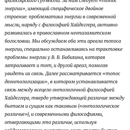
философского субъекта. За ним следует «топос
энергии», имеющий специфическое двойное
строение: проблематика энергии в современной
мысли, наряду с философией Хайдеггера, активно
развивалась в православном неопаламитском
богословии. Мы обсуждаем оба эти ареала топоса
энергии, специально останавливаясь на трактовке
проблемы энергии у В. В. Бибихина, которая
затрагивает и тот, и другой ареал, помогая
увидеть их связь. Далее рассматривается «топос
деонтологизации», в котором устанавливается
связь между всецело онтологичной философией
Хайдеггера, твердо утверждающей различие между
бытием и сущим как таковым («онтологическое
различие»), и современными философиями,
отвергающими это различие, используя