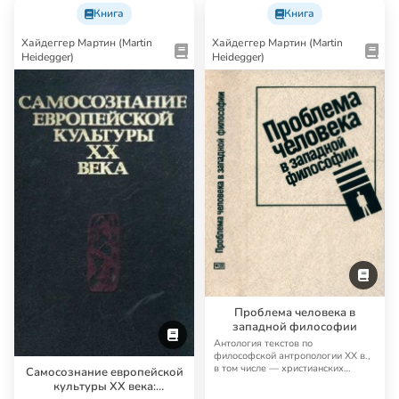
Книга
Книга
Хайдеггер Мартин (Martin
Хайдеггер Мартин (Martin
Heidegger)
Heidegger)
Проблема человека в
западной философии
Антология текстов по
философской антропологии XX в.,
в том числе — христианских
Самосознание европейской
мыслителей М. Шелера…
культуры XX века: