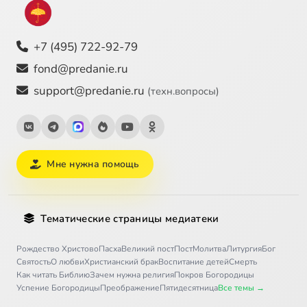
+7 (495) 722-92-79
fond@predanie.ru
support@predanie.ru
(техн.вопросы)
Мне нужна помощь
Тематические страницы медиатеки
Рождество Христово
Пасха
Великий пост
Пост
Молитва
Литургия
Бог
Святость
О любви
Христианский брак
Воспитание детей
Смерть
Как читать Библию
Зачем нужна религия
Покров Богородицы
Успение Богородицы
Преображение
Пятидесятница
Все темы →