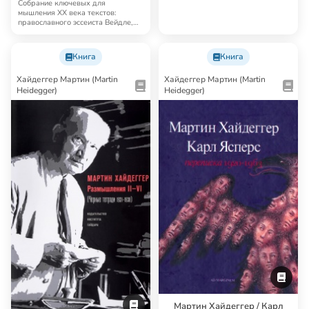
Мыслители и писатели
Собрание ключевых для
Запада о месте культуры
мышления XX века текстов:
православного эссеиста Вейдле,
католического эссеист…
Книга
Книга
Хайдеггер Мартин (Martin
Хайдеггер Мартин (Martin
Heidegger)
Heidegger)
Мартин Хайдеггер / Карл