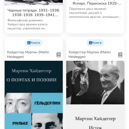
Ясперс. Переписка 1920-
1963
Переписка двух великих
Черные тетради. 1931–1938.
мыслителей, друзей и
1938–1939. 1939–1941.
политических врагов: антинациста
1942–1948
Философские дневники
Ясперса и члена НСДАП Х…
Хайдеггера времен взлета
нацистов, укрепления их
диктатуры, начала Второй миров…
Книга
Книга
Хайдеггер Мартин (Martin
Хайдеггер Мартин (Martin
Heidegger)
Heidegger)