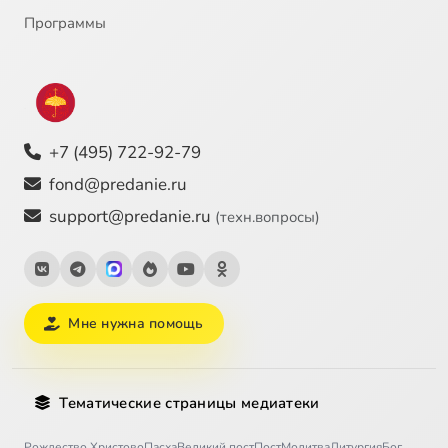
Программы
+7 (495) 722-92-79
fond@predanie.ru
support@predanie.ru
(техн.вопросы)
Мне нужна помощь
Тематические страницы медиатеки
Рождество Христово
Пасха
Великий пост
Пост
Молитва
Литургия
Бог