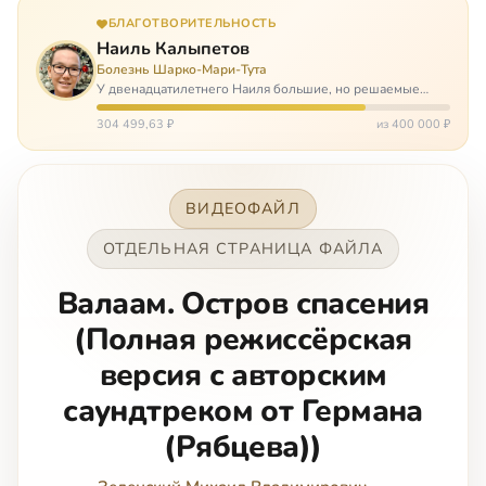
БЛАГОТВОРИТЕЛЬНОСТЬ
Наиль Калыпетов
Болезнь Шарко-Мари-Тута
У двенадцатилетнего Наиля большие, но решаемые
проблемы. Он болен редкой болезнью, которая ставит
перед ним множество непростых задача, угрожая в
304 499,63 ₽
из 400 000 ₽
противном случае парализацией и да…
ВИДЕОФАЙЛ
ОТДЕЛЬНАЯ СТРАНИЦА ФАЙЛА
Валаам. Остров спасения
(Полная режиссёрская
версия с авторским
саундтреком от Германа
(Рябцева))