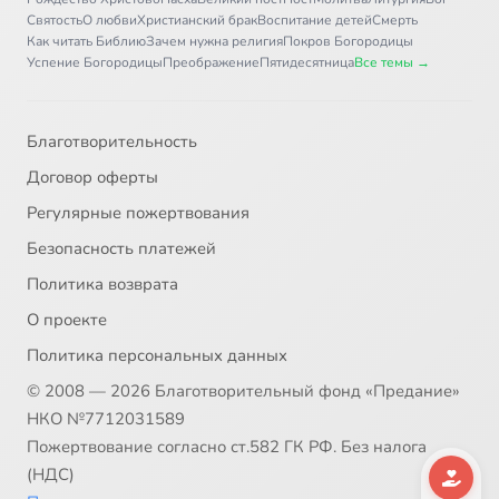
Святость
О любви
Христианский брак
Воспитание детей
Смерть
Как читать Библию
Зачем нужна религия
Покров Богородицы
Успение Богородицы
Преображение
Пятидесятница
Все темы →
Благотворительность
Договор оферты
Регулярные пожертвования
Безопасность платежей
Политика возврата
О проекте
Политика персональных данных
© 2008 — 2026 Благотворительный фонд «Предание»
НКО №7712031589
Пожертвование согласно ст.582 ГК РФ. Без налога
(НДС)