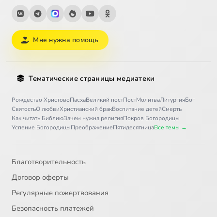
Мне нужна помощь
Тематические страницы медиатеки
Рождество Христово
Пасха
Великий пост
Пост
Молитва
Литургия
Бог
Святость
О любви
Христианский брак
Воспитание детей
Смерть
Как читать Библию
Зачем нужна религия
Покров Богородицы
Успение Богородицы
Преображение
Пятидесятница
Все темы →
Благотворительность
Договор оферты
Регулярные пожертвования
Безопасность платежей