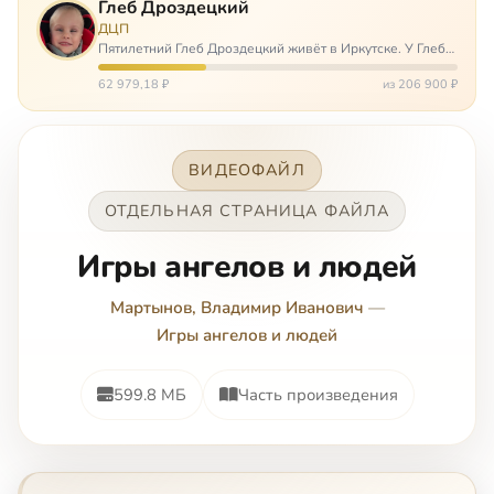
Глеб Дроздецкий
ДЦП
Пятилетний Глеб Дроздецкий живёт в Иркутске. У Глеба
ДЦП из-за перенесённого в младенчестве менингита,
но его положение осложняется эпилепсией, с которой
62 979,18 ₽
из 206 900 ₽
долгое время была невозмож…
ВИДЕОФАЙЛ
ОТДЕЛЬНАЯ СТРАНИЦА ФАЙЛА
Игры ангелов и людей
Мартынов, Владимир Иванович
—
Игры ангелов и людей
599.8 МБ
Часть произведения