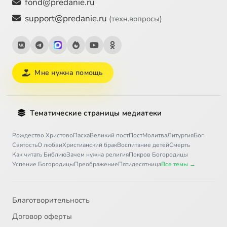
fond@predanie.ru
support@predanie.ru
(техн.вопросы)
Мне нужна помощь
Тематические страницы медиатеки
Рождество Христово
Пасха
Великий пост
Пост
Молитва
Литургия
Бог
Святость
О любви
Христианский брак
Воспитание детей
Смерть
Как читать Библию
Зачем нужна религия
Покров Богородицы
Успение Богородицы
Преображение
Пятидесятница
Все темы →
Благотворительность
Договор оферты