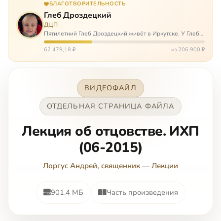
БЛАГОТВОРИТЕЛЬНОСТЬ
Глеб Дроздецкий
ДЦП
Пятилетний Глеб Дроздецкий живёт в Иркутске. У Глеба
ДЦП из-за перенесённого в младенчестве менингита,
но его положение осложняется эпилепсией, с которой
62 479,18 ₽
из 206 900 ₽
долгое время была невозмож…
ВИДЕОФАЙЛ
ОТДЕЛЬНАЯ СТРАНИЦА ФАЙЛА
Лекция об отцовстве. ИХП
(06-2015)
Лоргус Андрей, священник
—
Лекции
901.4 МБ
Часть произведения